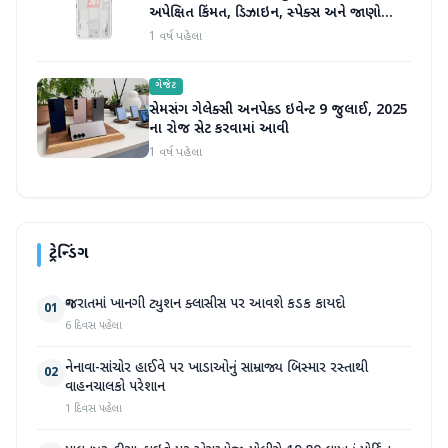
અપેક્ષિત કિંમત, ડિઝાઇન, સ્પેક્સ અને જાણો
બીજું બધું જ
1 વર્ષ પહેલા
ગેજેટ
સેમસંગ ગેલેક્સી અનપેક્ડ ઇવેન્ટ 9 જુલાઈ, 2025
ના રોજ સેટ કરવામાં આવી
1 વર્ષ પહેલા
ટ્રેન્ડિંગ
ગુજરાતમાં ખાનગી ટ્યુશન ક્લાસીસ પર આવશે કડક કાયદો
01
6 દિવસ પહેલા
નેનાવા-સાંચોર હાઈવે પર ખાડાઓનું સામ્રાજ્ય બિસ્માર રસ્તાથી
02
વાહનચાલકો પરેશાન
1 દિવસ પહેલા