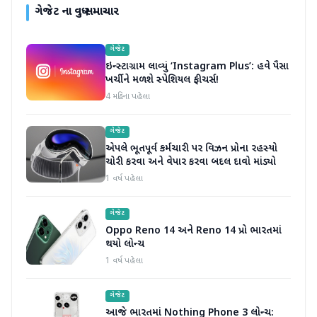
ગેજેટ
ના વધુ સમાચાર
ગેજેટ
ઇન્સ્ટાગ્રામ લાવ્યું ‘Instagram Plus’: હવે પૈસા
ખર્ચીને મળશે સ્પેશિયલ ફીચર્સ!
4 મહિના પહેલા
ગેજેટ
એપલે ભૂતપૂર્વ કર્મચારી પર વિઝન પ્રોના રહસ્યો
ચોરી કરવા અને વેપાર કરવા બદલ દાવો માંડ્યો
1 વર્ષ પહેલા
ગેજેટ
Oppo Reno 14 અને Reno 14 પ્રો ભારતમાં
થયો લોન્ચ
1 વર્ષ પહેલા
ગેજેટ
આજે ભારતમાં Nothing Phone 3 લોન્ચ: