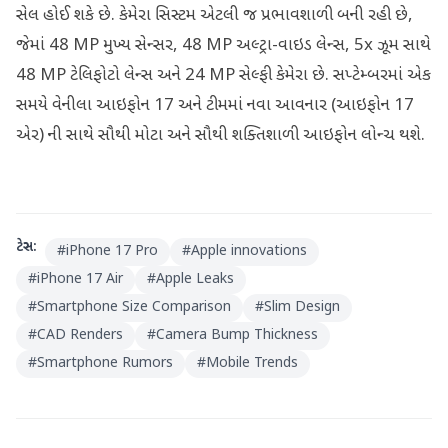
સેલ હોઈ શકે છે. કેમેરા સિસ્ટમ એટલી જ પ્રભાવશાળી બની રહી છે,
જેમાં 48 MP મુખ્ય સેન્સર, 48 MP અલ્ટ્રા-વાઇડ લેન્સ, 5x ઝૂમ સાથે
48 MP ટેલિફોટો લેન્સ અને 24 MP સેલ્ફી કેમેરા છે. સપ્ટેમ્બરમાં એક
સમયે વેનીલા આઇફોન 17 અને ટીમમાં નવા આવનાર (આઇફોન 17
એર) ની સાથે સૌથી મોટા અને સૌથી શક્તિશાળી આઇફોન લોન્ચ થશે.
ટેગ્સ:
#
iPhone 17 Pro
#
Apple innovations
#
iPhone 17 Air
#
Apple Leaks
#
Smartphone Size Comparison
#
Slim Design
#
CAD Renders
#
Camera Bump Thickness
#
Smartphone Rumors
#
Mobile Trends