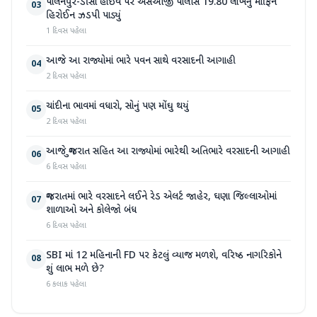
પાલનપુર-ડીસા હાઇવે પર એસઓજી પોલીસે 19.80 લાખનું મોર્ફિન
03
હિરોઈન ઝડપી પાડ્યું
1 દિવસ પહેલા
આજે આ રાજ્યોમાં ભારે પવન સાથે વરસાદની આગાહી
04
2 દિવસ પહેલા
ચાંદીના ભાવમાં વધારો, સોનું પણ મોંઘુ થયું
05
2 દિવસ પહેલા
આજે ગુજરાત સહિત આ રાજ્યોમાં ભારેથી અતિભારે વરસાદની આગાહી
06
6 દિવસ પહેલા
ગુજરાતમાં ભારે વરસાદને લઈને રેડ એલર્ટ જાહેર, ઘણા જિલ્લાઓમાં
07
શાળાઓ અને કોલેજો બંધ
6 દિવસ પહેલા
SBI માં 12 મહિનાની FD પર કેટલું વ્યાજ મળશે, વરિષ્ઠ નાગરિકોને
08
શું લાભ મળે છે?
6 કલાક પહેલા