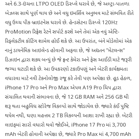
અને 6.3-ઇંચના LTPO OLED ડિસ્પ્લે ધરાવે છે, જે અલ્ટ્રા-પાતળા
બેઝલ્સ સાથે પૂર્ણ થાય છે અને વધુ ઇમર્સિવ અનુભવ માટે સંભવિત રીતે
વધુ ઉચ્ચ પીક બ્રાઇટનેસ ધરાવે છે. હેન્ડસેટના ડિસ્પ્લે 120Hz
ProMotion રિફ્રેશ રેટને સપોર્ટ કરશે અને તેમાં એક નવું એન્ટિ-
રિફ્લેક્ટીવ કોટિંગ શામેલ હોઈ શકે છે. આ ઉપરાંત, બંને મોડેલોમાં એક
નાનું ડાયનેમિક આઇલેન્ડ હોવાની અફવા છે, જે અદ્યતન "મેટલન્સ"
ડિઝાઇન દ્વારા શક્ય બન્યું છે જે ફ્રન્ટ કેમેરા અને ફેસ આઈડી માટે જરૂરી
જગ્યા ઘટાડી શકે છે. આ ઉપકરણો ટકાઉપણું અને બેટરી કાર્યક્ષમતા
વધારવા માટે નવી ટેકનોલોજી રજૂ કરે તેવી પણ અપેક્ષા છે. હૂડ હેઠળ,
iPhone 17 Pro અને Pro Max એપલ A19 Pro ચિપ દ્વારા
સંચાલિત થવાની સંભાવના છે, જે 12 GB RAM અને 256 GB થી
શરૂ થતા બહુવિધ સ્ટોરેજ વિકલ્પો સાથે જોડાયેલ છે. જ્યારે કંઈ પુષ્ટિ
થયેલ નથી, ઘણા મહત્તમ 2 TB વિકલ્પની આશા રાખી રહ્યા છે. બેટરી
લાઇફમાં સારો વધારો થવો જોઈએ, iPhone 17 Pro માં 3,700
mAh બેટરી હોવાની અપેક્ષા છે, જ્યારે Pro Max માં 4,700 mAh