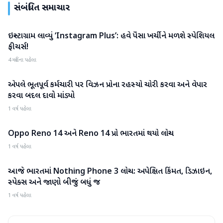
સંબંધિત સમાચાર
ઇન્સ્ટાગ્રામ લાવ્યું ‘Instagram Plus’: હવે પૈસા ખર્ચીને મળશે સ્પેશિયલ
ગેજેટ
ફીચર્સ!
4 મહિના પહેલા
એપલે ભૂતપૂર્વ કર્મચારી પર વિઝન પ્રોના રહસ્યો ચોરી કરવા અને વેપાર
ગેજેટ
કરવા બદલ દાવો માંડ્યો
1 વર્ષ પહેલા
Oppo Reno 14 અને Reno 14 પ્રો ભારતમાં થયો લોન્ચ
ગેજેટ
1 વર્ષ પહેલા
આજે ભારતમાં Nothing Phone 3 લોન્ચ: અપેક્ષિત કિંમત, ડિઝાઇન,
ગેજેટ
સ્પેક્સ અને જાણો બીજું બધું જ
1 વર્ષ પહેલા