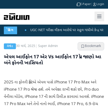
E-Paper
|
Login
લાન
●
બ્રેકિંગ
UGC-NET પરીક્ષા લીકના આરોપો પર રાહુલ ગાંધીએ કેન્દ્ર પર પ્રહાર કર્યા
●
30 માર્ચ, 2025
|
Super Admin
Bookmark
ગેજેટ
એપલ આઈફોન 17 એર Vs આઈફોન 17 પ્રો: જાણો આ
બંને ફોનની ખાસિયતો
2025 ના ફોનની દ્રષ્ટિએ એપલ પાસે iPhone 17 Pro Max અને
iPhone 17 Pro શ્રેષ્ઠ હશે. તમે અપેક્ષા રાખી શકો છો, Pro duo
વેનીલા મોડેલ, iPhone 17 ની સાથે રિલીઝ કરવામાં આવશે. iPhone
17 Pro Max અને તેનો નાનો ભાઈ, iPhone 17 Pro, 6.9-ઇંચ