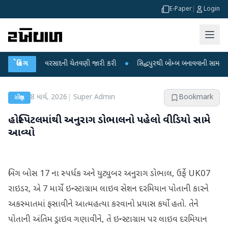
E-Paper
|
Login
માટે ભારે વરસાદની ચેતવણી જારી કરી
બ્રેકિંગ
●
સિદ્ધપુરથી બોમ્બ બનાવવાની સામગ્રી સાથે જ
8 માર્ચ, 2026
|
Super Admin
Bookmark
રાષ્ટ્રીય
હોસ્પિટલમાંથી અનુરાગ ડોભાલનો પહેલો વીડિયો સામે
આવ્યો
બિગ બોસ 17 ના સ્પર્ધક અને યુટ્યુબર અનુરાગ ડોભાલ, ઉર્ફે UK07
રાઇડર, એ 7 માર્ચે ઇન્સ્ટાગ્રામ લાઇવ સેશન દરમિયાન પોતાની કારને
અકસ્માતમાં ફસાવીને આત્મહત્યા કરવાનો પ્રયાસ કર્યો હતો. તેને
પોતાની અંતિમ ડ્રાઇવ ગણાવીને, તે ઇન્સ્ટાગ્રામ પર લાઇવ દરમિયાન