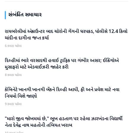
સંબંધિત સમાચાર
રાયબરેલીમાં એન્કાઉન્ટર બાદ ચોરોની ગેંગની ધરપકડ, પોલીસે 12.4 કિલો
રાષ્ટ્રીય
ચાંદીના દાગીના જપ્ત કર્યા
6 કલાક પહેલા
દિલ્હીમાં ભારે વરસાદથી હવાઈ ટ્રાફિક પર ગંભીર અસર; ઈન્ડિગોએ
રાષ્ટ્રીય
મુસાફરો માટે એડવાઈઝરી જાહેર કરી
8 કલાક પહેલા
કેબિનેટે ખાનગી ખાનગી બેંકને દિલ્હી આપી, ફી અને પ્રવેશ માટે નવા
રાષ્ટ્રીય
નિયમો વિશે જાણો
9 કલાક પહેલા
"મારો જીવ જોખમમાં છે," ભૂખ હડતાળ પર રહેલા ઝારખંડના વિદ્યાર્થી
રાષ્ટ્રીય
નેતા દેવેન્દ્ર નાથ મહતોની તબિયત ખરાબ