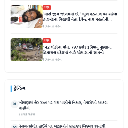
રાષ્ટ્રીય
"મારો જીવ જોખમમાં છે," ભૂખ હડતાળ પર રહેલા
ઝારખંડના વિદ્યાર્થી નેતા દેવેન્દ્ર નાથ મહતોની
તબિયત ખરાબ
10 કલાક પહેલા
રાષ્ટ્રીય
142 લોકોના મોત, 797 કરોડ રૂપિયાનું નુકસાન,
હિમાચલ પ્રદેશમાં ભારે ચોમાસાનો સામનો
10 કલાક પહેલા
ટ્રેન્ડિંગ
ખીમાણામાં જાહેર રસ્તા પર ગંદા પાણીનો નિકાલ, વેપારીઓ આકરા
01
પાણીએ
9 કલાક પહેલા
નેનાવા-સાંચોર હાઈવે પર ખાડાઓનું સામ્રાજ્ય બિસ્માર રસ્તાથી