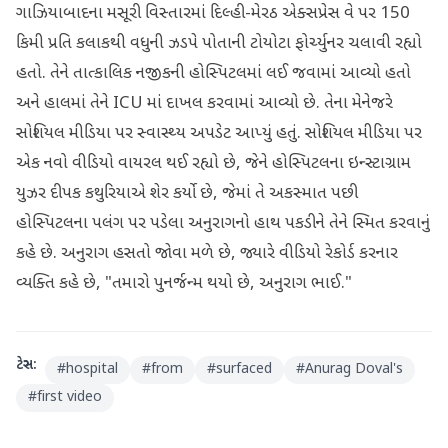
ગાઝિયાબાદના મસૂરી વિસ્તારમાં દિલ્હી-મેરઠ એક્સપ્રેસ વે પર 150
કિમી પ્રતિ કલાકથી વધુની ઝડપે પોતાની ટોયોટા ફોર્ચ્યુનર ચલાવી રહ્યો
હતો. તેને તાત્કાલિક નજીકની હોસ્પિટલમાં લઈ જવામાં આવ્યો હતો
અને હાલમાં તેને ICU માં દાખલ કરવામાં આવ્યો છે. તેના મેનેજરે
સોશિયલ મીડિયા પર સ્વાસ્થ્ય અપડેટ આપ્યું હતું. સોશિયલ મીડિયા પર
એક નવો વીડિયો વાયરલ થઈ રહ્યો છે, જેને હોસ્પિટલના ઇન્સ્ટાગ્રામ
યુઝર દીપક કથુરિયાએ શેર કર્યો છે, જેમાં તે અકસ્માત પછી
હોસ્પિટલના પલંગ પર પડેલા અનુરાગનો હાથ પકડીને તેને સ્મિત કરવાનું
કહે છે. અનુરાગ હસતો જોવા મળે છે, જ્યારે વીડિયો રેકોર્ડ કરનાર
વ્યક્તિ કહે છે, "તમારો પુનર્જન્મ થયો છે, અનુરાગ ભાઈ."
ટેગ્સ:
#
hospital
#
from
#
surfaced
#
Anurag Doval's
#
first video