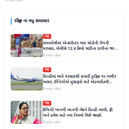
10 કલાક પહેલા
રાષ્ટ્રીય
ના વધુ સમાચાર
રાષ્ટ્રીય
રાયબરેલીમાં એન્કાઉન્ટર બાદ ચોરોની ગેંગની
ધરપકડ, પોલીસે 12.4 કિલો ચાંદીના દાગીના જપ્ત
કર્યા
6 કલાક પહેલા
રાષ્ટ્રીય
દિલ્હીમાં ભારે વરસાદથી હવાઈ ટ્રાફિક પર ગંભીર
અસર; ઈન્ડિગોએ મુસાફરો માટે એડવાઈઝરી
જાહેર કરી
8 કલાક પહેલા
રાષ્ટ્રીય
કેબિનેટે ખાનગી ખાનગી બેંકને દિલ્હી આપી, ફી
અને પ્રવેશ માટે નવા નિયમો વિશે જાણો
9 કલાક પહેલા