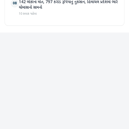
142 લોકોના મોત, 797 કરોડ રૂપિયાનું નુકસાન, હિમાચલ પ્રદેશમાં ભારે
08
ચોમાસાનો સામનો
10 કલાક પહેલા