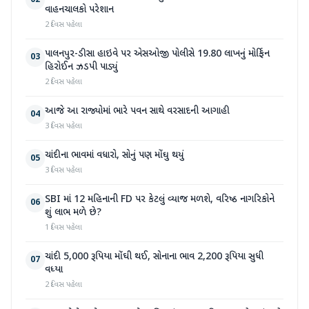
02
વાહનચાલકો પરેશાન
2 દિવસ પહેલા
પાલનપુર-ડીસા હાઇવે પર એસઓજી પોલીસે 19.80 લાખનું મોર્ફિન
03
હિરોઈન ઝડપી પાડ્યું
2 દિવસ પહેલા
આજે આ રાજ્યોમાં ભારે પવન સાથે વરસાદની આગાહી
04
3 દિવસ પહેલા
ચાંદીના ભાવમાં વધારો, સોનું પણ મોંઘુ થયું
05
3 દિવસ પહેલા
SBI માં 12 મહિનાની FD પર કેટલું વ્યાજ મળશે, વરિષ્ઠ નાગરિકોને
06
શું લાભ મળે છે?
1 દિવસ પહેલા
ચાંદી 5,000 રૂપિયા મોંઘી થઈ, સોનાના ભાવ 2,200 રૂપિયા સુધી
07
વધ્યા
2 દિવસ પહેલા