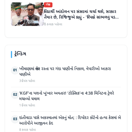
રાષ્ટ્રીય
વિદ્યાર્થી આંદોલન પર સંસદમાં ચર્ચા થશે, સરકાર
તૈયાર છે, રિજિજુએ કહ્યું - 'વિપક્ષે સાંભળવું પડશે,
ગૃહમંત્રી જવાબ આપશે'
8 કલાક પહેલા
ટ્રેન્ડિંગ
ખીમાણામાં જાહેર રસ્તા પર ગંદા પાણીનો નિકાલ, વેપારીઓ આકરા
01
પાણીએ
3 દિવસ પહેલા
‘KGF’ના યશનો ખૂંખાર અવતાર! ‘ટોક્સિક’ના 4:38 મિનિટના ટ્રેલરે
02
મચાવ્યો ધમાલ
1 દિવસ પહેલા
દાંતીવાડા પાસે અકસ્માતમાં એકનું મોત; : દિયોદર કોર્ટનો હત્યા કેસમાં બે
03
આરોપીને આજીવન કેદ
8 કલાક પહેલા