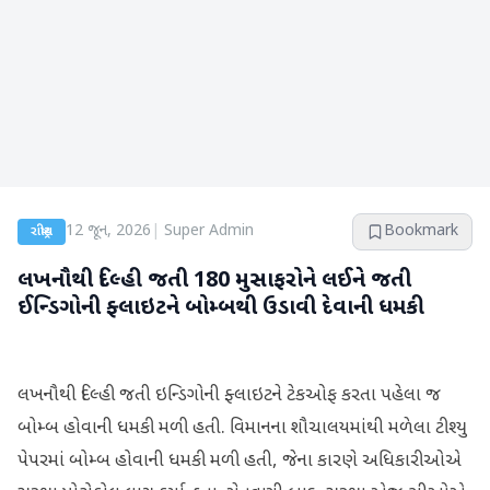
12 જૂન, 2026
|
Super Admin
Bookmark
રાષ્ટ્રીય
લખનૌથી દિલ્હી જતી 180 મુસાફરોને લઈને જતી
ઈન્ડિગોની ફ્લાઇટને બોમ્બથી ઉડાવી દેવાની ધમકી
લખનૌથી દિલ્હી જતી ઇન્ડિગોની ફ્લાઇટને ટેકઓફ કરતા પહેલા જ
બોમ્બ હોવાની ધમકી મળી હતી. વિમાનના શૌચાલયમાંથી મળેલા ટીશ્યુ
પેપરમાં બોમ્બ હોવાની ધમકી મળી હતી, જેના કારણે અધિકારીઓએ