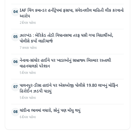
IAF વિંગ કમાન્ડર હનીટ્રેપમાં ફસાયા, સંવેદનશીલ માહિતી લીક કરવાનો
04
આરોપ
2 દિવસ પહેલા
ઝારખંડ : બેરિકેડ તોડી વિધાનસભા તરફ ધસી ગયા વિદ્યાર્થીઓ,
05
પોલીસે કર્યો લાઠીચાર્જ
7 કલાક પહેલા
નેનાવા-સાંચોર હાઈવે પર ખાડાઓનું સામ્રાજ્ય બિસ્માર રસ્તાથી
06
વાહનચાલકો પરેશાન
5 દિવસ પહેલા
પાલનપુર-ડીસા હાઇવે પર એસઓજી પોલીસે 19.80 લાખનું મોર્ફિન
07
હિરોઈન ઝડપી પાડ્યું
5 દિવસ પહેલા
ચાંદીના ભાવમાં વધારો, સોનું પણ મોંઘુ થયું
08
6 દિવસ પહેલા