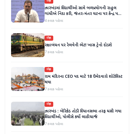
રાષ્ટ્રીય
ઝારખંડમાં વિદ્યાર્થીઓ સામે બળપ્રયોગની રાહુલ
ગાંધીએ નિંદા કરી, જંતર-મંતર ઘટના પર કેન્દ્ર પર
સવાલ ઉઠાવ્યા
4 કલાક પહેલા
રાષ્ટ્રીય
રક્ષાબંધન પર રેલવેની ભેટ! ખાસ ટ્રેનો દોડશે
7 કલાક પહેલા
રાષ્ટ્રીય
રામ મંદિરના CEO પદ માટે 18 ઉમેદવારો શોર્ટલિસ્ટ
થયા
7 કલાક પહેલા
રાષ્ટ્રીય
ઝારખંડ : બેરિકેડ તોડી વિધાનસભા તરફ ધસી ગયા
વિદ્યાર્થીઓ, પોલીસે કર્યો લાઠીચાર્જ
7 કલાક પહેલા