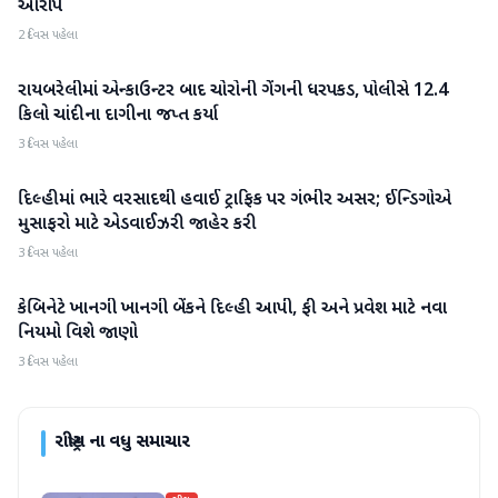
આરોપ
2 દિવસ પહેલા
રાયબરેલીમાં એન્કાઉન્ટર બાદ ચોરોની ગેંગની ધરપકડ, પોલીસે 12.4
રાષ્ટ્રીય
કિલો ચાંદીના દાગીના જપ્ત કર્યા
3 દિવસ પહેલા
દિલ્હીમાં ભારે વરસાદથી હવાઈ ટ્રાફિક પર ગંભીર અસર; ઈન્ડિગોએ
રાષ્ટ્રીય
મુસાફરો માટે એડવાઈઝરી જાહેર કરી
3 દિવસ પહેલા
કેબિનેટે ખાનગી ખાનગી બેંકને દિલ્હી આપી, ફી અને પ્રવેશ માટે નવા
રાષ્ટ્રીય
નિયમો વિશે જાણો
3 દિવસ પહેલા
રાષ્ટ્રીય
ના વધુ સમાચાર