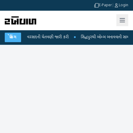
E-Paper
|
Login
 માટે ભારે વરસાદની ચેતવણી જારી કરી
બ્રેકિંગ
●
સિદ્ધપુરથી બોમ્બ બનાવવાની સામગ્રી સાથે 