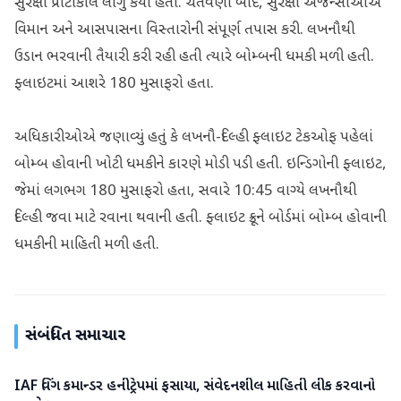
સુરક્ષા પ્રોટોકોલ લાગુ કર્યા હતા. ચેતવણી બાદ, સુરક્ષા એજન્સીઓએ
વિમાન અને આસપાસના વિસ્તારોની સંપૂર્ણ તપાસ કરી. લખનૌથી
ઉડાન ભરવાની તૈયારી કરી રહી હતી ત્યારે બોમ્બની ધમકી મળી હતી.
ફ્લાઇટમાં આશરે 180 મુસાફરો હતા.
અધિકારીઓએ જણાવ્યું હતું કે લખનૌ-દિલ્હી ફ્લાઇટ ટેકઓફ પહેલાં
બોમ્બ હોવાની ખોટી ધમકીને કારણે મોડી પડી હતી. ઇન્ડિગોની ફ્લાઇટ,
જેમાં લગભગ 180 મુસાફરો હતા, સવારે 10:45 વાગ્યે લખનૌથી
દિલ્હી જવા માટે રવાના થવાની હતી. ફ્લાઇટ ક્રૂને બોર્ડમાં બોમ્બ હોવાની
ધમકીની માહિતી મળી હતી.
સંબંધિત સમાચાર
IAF વિંગ કમાન્ડર હનીટ્રેપમાં ફસાયા, સંવેદનશીલ માહિતી લીક કરવાનો
રાષ્ટ્રીય