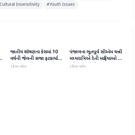
Cultural Insensitivity
#
Youth Issues
જાતીય શોષણના કેસમાં 10
પંજાબના ભૂતપૂર્વ સીએમ ચન્ની
રાજકારણ
રાજકારણ
ી
વર્ષની જેલની સજા ફટકાર્યા
મધ્યરાત્રિએ રેતી માફિયાઓ પર
બાદ તરુણ તેજપાલનું પહેલું
દરોડા પાડવા નીકળ્યા
2 દિવસ પહેલા
2 દિવસ પહેલા
નિવેદન