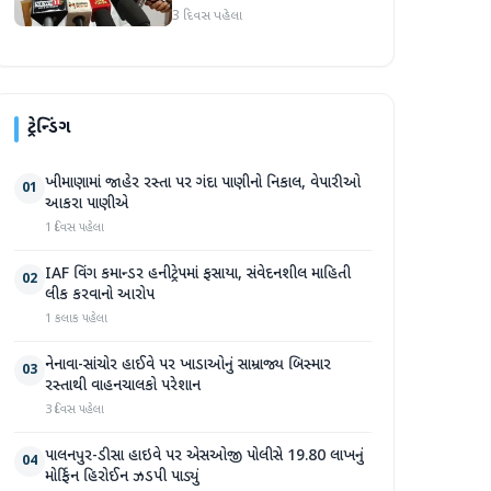
3 દિવસ પહેલા
ટ્રેન્ડિંગ
ખીમાણામાં જાહેર રસ્તા પર ગંદા પાણીનો નિકાલ, વેપારીઓ
01
આકરા પાણીએ
1 દિવસ પહેલા
IAF વિંગ કમાન્ડર હનીટ્રેપમાં ફસાયા, સંવેદનશીલ માહિતી
02
લીક કરવાનો આરોપ
1 કલાક પહેલા
નેનાવા-સાંચોર હાઈવે પર ખાડાઓનું સામ્રાજ્ય બિસ્માર
03
રસ્તાથી વાહનચાલકો પરેશાન
3 દિવસ પહેલા
પાલનપુર-ડીસા હાઇવે પર એસઓજી પોલીસે 19.80 લાખનું
04
મોર્ફિન હિરોઈન ઝડપી પાડ્યું