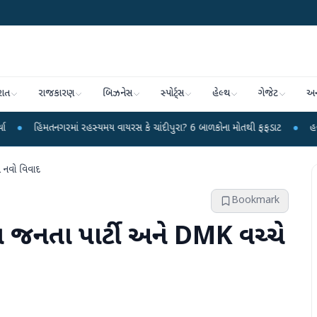
રાત
રાજકારણ
બિઝનેસ
સ્પોર્ટ્સ
હેલ્થ
ગેજેટ
અન
ગરમાં રહસ્યમય વાયરસ કે ચાંદીપુરા? 6 બાળકોના મોતથી ફફડાટ
●
હવામાન વિભાગે 18 
ે નવો વિવાદ
Bookmark
ય જનતા પાર્ટી અને DMK વચ્ચે