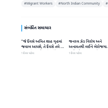
#
Migrant Workers
#
North Indian Community
#
સંબંધિત સમાચાર
"જે દિવસે અમિત શાહ ગૃહમાં
જનરલ ઝેડ વિરોધ અને
રાજકારણ
રાજકારણ
જવાબ આપશે, તે દિવસે તમે તે
અનામતથી લઈને બેરોજગાર
સાંભળી શકશો નહીં," કિરેન
સુધી, મોહન ભાગવતે બધા
1 દિવસ પહેલા
1 દિવસ પહેલા
રિજિજુએ વિપક્ષી પાર્ટીઓ પર
મુદ્દાઓ પર વાત કરી
પ્રહાર કર્યા