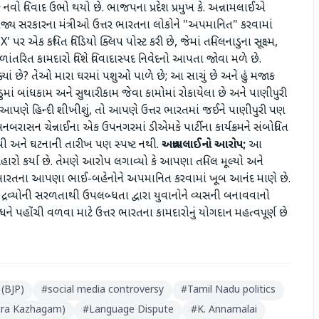
નવો વિવાદ ઉભો થયો છે. ભાજપના પ્રદેશ પ્રમુખ કે. અન્નામલાઈએ
ાજ્ય સરકારના મંત્રીઓ ઉત્તર ભારતના લોકોને "અપમાનિત" કરવામાં
પર એક કથિત વિડિયો ક્લિપ પોસ્ટ કરી છે, જેમાં તમિલનાડુના સૂક્ષ્મ,
થળાંતરિત કામદારો વિશે વિવાદાસ્પદ નિવેદનો આપતા જોવા મળે છે.
ચકો ક્યાં છે? તેઓ મારા ઘરમાં પશુઓ પાળે છે; આ સાચું છે અને હું મજાક
નાડુમાં બાંધકામ અને સુથારીકામ જેવા કામોમાં રોકાયેલા છે અને પાણીપુરી
 જો આપણે હિન્દી શીખીશું, તો આપણે ઉત્તર ભારતમાં જઈને પાણીપુરી પણ
બરાસન ચેન્નાઈના એક ઉપનગરમાં ડીએમકે પાર્ટીના કાર્યક્રમને સંબોધિત
 નથી અને ઘટનાની તારીખ પણ સ્પષ્ટ નથી.
અન્નામલાઈનો આરોપ;
આ
ારો કર્યા છે. તેમણે આરોપ લગાવ્યો કે આપણા તમિલ મૂલ્યો અને
 ઉત્તર ભારતના આપણા ભાઈ-બહેનોને અપમાનિત કરવામાં ખૂબ આનંદ માણે છે.
ક દ્રવ્યોની સરળતાથી ઉપલબ્ધતા દ્વારા યુવાનોને વ્યસની બનાવવાનો
ને પહોંચી વળવા માટે ઉત્તર ભારતના કામદારોનું યોગદાન મહત્વપૂર્ણ છે
 (BJP)
#
social media controversy
#
Tamil Nadu politics
tra Kazhagam)
#
Language Dispute
#
K. Annamalai