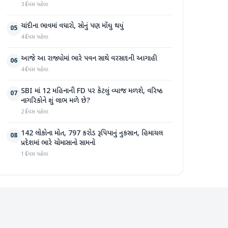
3 દિવસ પહેલા
ચાંદીના ભાવમાં વધારો, સોનું પણ મોંઘુ થયું
05
4 દિવસ પહેલા
આજે આ રાજ્યોમાં ભારે પવન સાથે વરસાદની આગાહી
06
4 દિવસ પહેલા
SBI માં 12 મહિનાની FD પર કેટલું વ્યાજ મળશે, વરિષ્ઠ
07
નાગરિકોને શું લાભ મળે છે?
2 દિવસ પહેલા
142 લોકોના મોત, 797 કરોડ રૂપિયાનું નુકસાન, હિમાચલ
08
પ્રદેશમાં ભારે ચોમાસાનો સામનો
1 દિવસ પહેલા