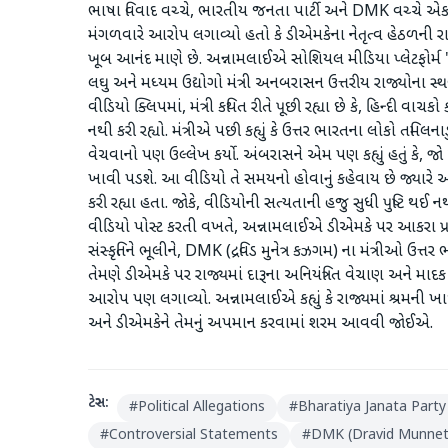
ભાષા વિવાદ વચ્ચે, ભારતીય જનતા પાર્ટી અને DMK વચ્ચે એક 
મંગળવારે આરોપ લગાવ્યો હતો કે ડીએમકેના નેતૃત્વ હેઠળની ર
ખૂબ આનંદ માણે છે. અન્નામલાઈએ સોશિયલ મીડિયા પ્લેટફોર્મ 'X' 
લઘુ અને મધ્યમ ઉદ્યોગો મંત્રી અનબરાસન ઉત્તરીય રાજ્યોના સ્
વીડિયો ક્લિપમાં, મંત્રી કથિત રીતે પૂછી રહ્યા છે કે, હિન્દી વા
નથી કરી રહ્યો. મંત્રીએ પછી કહ્યું કે ઉત્તર ભારતના લોકો તમિલ
વેચવાનો પણ ઉલ્લેખ કર્યો. અંબરાસને એમ પણ કહ્યું હતું કે,
ખાવી પડશે. આ વીડિયો તે સમયનો હોવાનું કહેવાય છે જ્યારે અન
કરી રહ્યા હતા. જોકે, વીડિયોની સત્યતાની હજુ સુધી પુષ્ટિ થઈ
વીડિયો પોસ્ટ કરતી વખતે, અન્નામલાઈએ ડીએમકે પર આકરા પ્રહ
સંસ્કૃતિને ભૂલીને, DMK (દ્રવિડ મુનેત્ર કઝગમ) ના મંત્રીઓ
તેમણે ડીએમકે પર રાજ્યમાં દારૂના અનિયંત્રિત વેચાણ અને માદ
આરોપ પણ લગાવ્યો. અન્નામલાઈએ કહ્યું કે રાજ્યમાં શ્રમની ખાધ
અને ડીએમકેને તેમનું અપમાન કરવામાં શરમ આવવી જોઈએ.
ટેગ્સ:
#
Political Allegations
#
Bharatiya Janata Party
#
Controversial Statements
#
DMK (Dravid Munne