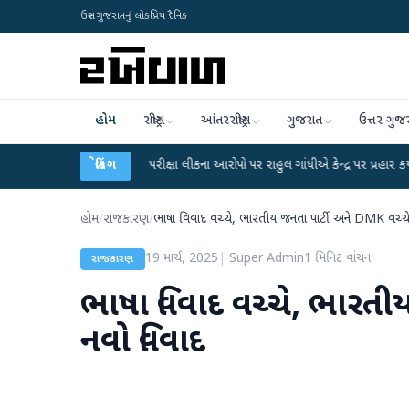
ઉત્તર ગુજરાતનું લોકપ્રિય દૈનિક
હોમ
રાષ્ટ્રીય
આંતરરાષ્ટ્રીય
ગુજરાત
ઉત્તર ગુજ
UGC-NET પરીક્ષા લીકના આરોપો પર રાહુલ ગાંધીએ કેન્દ્ર પર પ્રહાર કર્યા
બ્રેકિંગ
●
હિંમતન
હોમ
/
રાજકારણ
/
ભાષા વિવાદ વચ્ચે, ભારતીય જનતા પાર્ટી અને DMK વચ્ચ
19 માર્ચ, 2025
|
Super Admin
1
મિનિટ વાંચન
રાજકારણ
ભાષા વિવાદ વચ્ચે, ભારતી
નવો વિવાદ