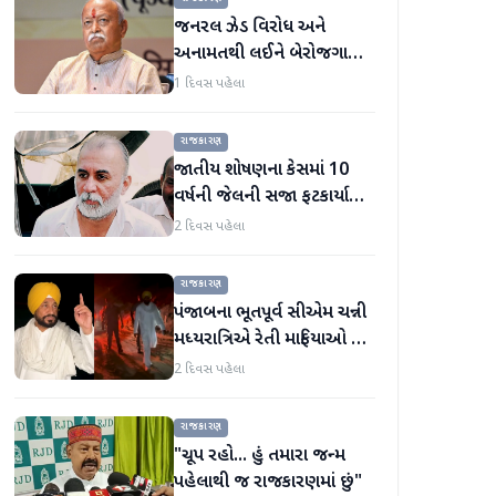
જનરલ ઝેડ વિરોધ અને
અનામતથી લઈને બેરોજગારી
સુધી, મોહન ભાગવતે બધા
1 દિવસ પહેલા
મુદ્દાઓ પર વાત કરી
રાજકારણ
જાતીય શોષણના કેસમાં 10
વર્ષની જેલની સજા ફટકાર્યા
બાદ તરુણ તેજપાલનું પહેલું
2 દિવસ પહેલા
નિવેદન
રાજકારણ
પંજાબના ભૂતપૂર્વ સીએમ ચન્ની
મધ્યરાત્રિએ રેતી માફિયાઓ પર
દરોડા પાડવા નીકળ્યા
2 દિવસ પહેલા
રાજકારણ
"ચૂપ રહો... હું તમારા જન્મ
પહેલાથી જ રાજકારણમાં છું"