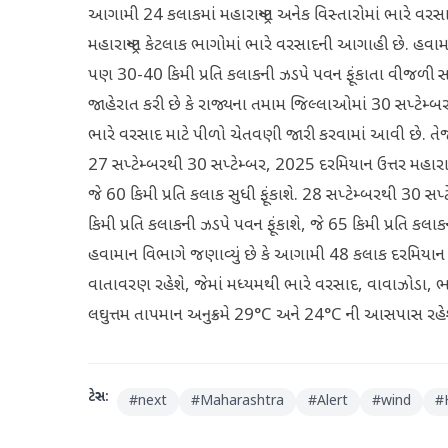
આગામી 24 કલાકમાં મહારાષ્ટ્રના અનેક વિસ્તારોમાં ભારે વ
મહારાષ્ટ્રના કેટલાક ભાગોમાં ભારે વરસાદની આગાહી છે. હવામાન 
પણ 30-40 કિમી પ્રતિ કલાકની ઝડપે પવન ફૂંકાતા વીજળી સ
જાહેરાત કરી છે કે રાજ્યના તમામ જિલ્લાઓમાં 30 સપ્ટેમ્બ
ભારે વરસાદ માટે પીળો ચેતવણી જારી કરવામાં આવી છે. તેજ 
27 સપ્ટેમ્બરથી 30 સપ્ટેમ્બર, 2025 દરમિયાન ઉત્તર મહારાષ્
જે 60 કિમી પ્રતિ કલાક સુધી ફૂંકાશે. 28 સપ્ટેમ્બરથી 30 સ
કિમી પ્રતિ કલાકની ઝડપે પવન ફૂંકાશે, જે 65 કિમી પ્રતિ ક
હવામાન વિભાગે જણાવ્યું છે કે આગામી 48 કલાક દરમિયાન મ
વાતાવરણ રહેશે, જેમાં મધ્યમથી ભારે વરસાદ, વાવાઝોડા, ભ
લઘુત્તમ તાપમાન અનુક્રમે 29°C અને 24°C ની આસપાસ રહેશે
ટેગ્સ:
#
next
#
Maharashtra
#
Alert
#
wind
#