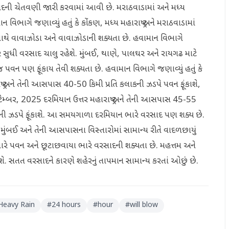
રસાદની ચેતવણી જારી કરવામાં આવી છે. મરાઠવાડામાં અને મધ્ય
વિભાગે જણાવ્યું હતું કે કોંકણ, મધ્ય મહારાષ્ટ્ર અને મરાઠવાડામાં
ાથે વાવાઝોડા અને વાવાઝોડાની શક્યતા છે. હવામાન વિભાગે
ર સુધી વરસાદ ચાલુ રહેશે. મુંબઈ, થાણે, પાલઘર અને રાયગઢ માટે
પવન પણ ફૂંકાય તેવી શક્યતા છે. હવામાન વિભાગે જણાવ્યું હતું કે
ટ્ર અને તેની આસપાસ 40-50 કિમી પ્રતિ કલાકની ઝડપે પવન ફૂંકાશે,
પ્ટેમ્બર, 2025 દરમિયાન ઉત્તર મહારાષ્ટ્ર અને તેની આસપાસ 45-55
લાકની ઝડપે ફૂંકાશે. આ સમયગાળા દરમિયાન ભારે વરસાદ પણ શક્ય છે.
ુંબઈ અને તેની આસપાસના વિસ્તારોમાં સામાન્ય રીતે વાદળછાયું
ારે પવન અને છૂટાછવાયા ભારે વરસાદની શક્યતા છે. મહત્તમ અને
. સતત વરસાદને કારણે શહેરનું તાપમાન સામાન્ય કરતાં ઓછું છે.
Heavy Rain
#
24 hours
#
hour
#
will blow