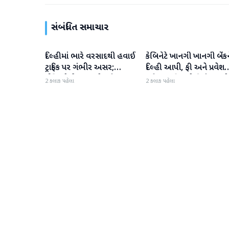
સંબંધિત સમાચાર
દિલ્હીમાં ભારે વરસાદથી હવાઈ
કેબિનેટે ખાનગી ખાનગી બેંકન
રાષ્ટ્રીય
રાષ્ટ્રીય
ટ્રાફિક પર ગંભીર અસર;
દિલ્હી આપી, ફી અને પ્રવેશ
ઈન્ડિગોએ મુસાફરો માટે
માટે નવા નિયમો વિશે જાણો
2 કલાક પહેલા
2 કલાક પહેલા
એડવાઈઝરી જાહેર કરી