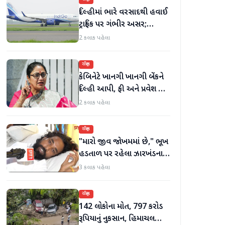
દિલ્હીમાં ભારે વરસાદથી હવાઈ
ટ્રાફિક પર ગંભીર અસર;
ઈન્ડિગોએ મુસાફરો માટે
2 કલાક પહેલા
એડવાઈઝરી જાહેર કરી
રાષ્ટ્રીય
કેબિનેટે ખાનગી ખાનગી બેંકને
દિલ્હી આપી, ફી અને પ્રવેશ માટે
નવા નિયમો વિશે જાણો
2 કલાક પહેલા
રાષ્ટ્રીય
"મારો જીવ જોખમમાં છે," ભૂખ
હડતાળ પર રહેલા ઝારખંડના
વિદ્યાર્થી નેતા દેવેન્દ્ર નાથ
3 કલાક પહેલા
મહતોની તબિયત ખરાબ
રાષ્ટ્રીય
142 લોકોના મોત, 797 કરોડ
રૂપિયાનું નુકસાન, હિમાચલ