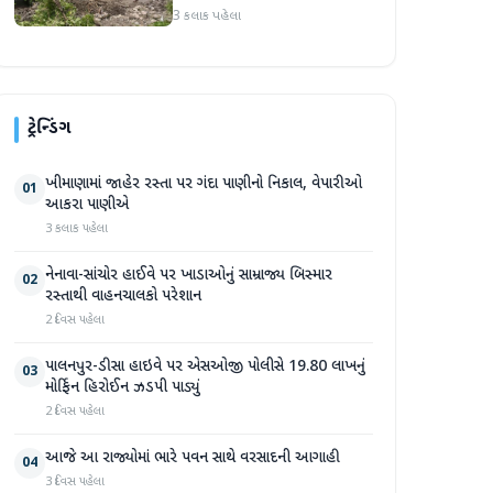
પ્રદેશમાં ભારે ચોમાસાનો સામનો
3 કલાક પહેલા
ટ્રેન્ડિંગ
ખીમાણામાં જાહેર રસ્તા પર ગંદા પાણીનો નિકાલ, વેપારીઓ
01
આકરા પાણીએ
3 કલાક પહેલા
નેનાવા-સાંચોર હાઈવે પર ખાડાઓનું સામ્રાજ્ય બિસ્માર
02
રસ્તાથી વાહનચાલકો પરેશાન
2 દિવસ પહેલા
પાલનપુર-ડીસા હાઇવે પર એસઓજી પોલીસે 19.80 લાખનું
03
મોર્ફિન હિરોઈન ઝડપી પાડ્યું
2 દિવસ પહેલા
આજે આ રાજ્યોમાં ભારે પવન સાથે વરસાદની આગાહી
04
3 દિવસ પહેલા