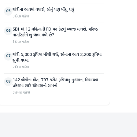
ચાંદીના ભાવમાં વધારો, સોનું પણ મોંઘુ થયું
05
3 દિવસ પહેલા
SBI માં 12 મહિનાની FD પર કેટલું વ્યાજ મળશે, વરિષ્ઠ
06
નાગરિકોને શું લાભ મળે છે?
1 દિવસ પહેલા
ચાંદી 5,000 રૂપિયા મોંઘી થઈ, સોનાના ભાવ 2,200 રૂપિયા
07
સુધી વધ્યા
2 દિવસ પહેલા
142 લોકોના મોત, 797 કરોડ રૂપિયાનું નુકસાન, હિમાચલ
08
પ્રદેશમાં ભારે ચોમાસાનો સામનો
3 કલાક પહેલા