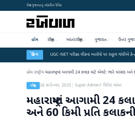
ઉત્તર ગુજરાતનું લોકપ્રિય દૈનિક
હોમ
રાષ્ટ્રીય
આંતરરાષ્ટ્રીય
ગુજરાત
ઉત્તર ગુજ
ટા પ્લાન
●
UGC-NET પરીક્ષા લીકના આરોપો પર રાહુલ ગાંધીએ કેન્દ્ર પર પ્રહાર કર્યા
બ્રેકિંગ
હોમ
/
રાષ્ટ્રીય
/
મહારાષ્ટ્રમાં આગામી 24 કલાક માટે એલર્ટ: ભારે વરસાદ અને 
26 સપ્ટેમ્બર, 2025
|
Super Admin
1
મિનિટ વાંચન
રાષ્ટ્રીય
મહારાષ્ટ્રમાં આગામી 24 કલ
અને 60 કિમી પ્રતિ કલાકની