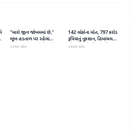
ે
"મારો જીવ જોખમમાં છે,"
142 લોકોના મોત, 797 કરોડ
રાષ્ટ્રીય
રાષ્ટ્રીય
ભૂખ હડતાળ પર રહેલા
રૂપિયાનું નુકસાન, હિમાચલ
ઝારખંડના વિદ્યાર્થી નેતા દેવેન્દ્ર
પ્રદેશમાં ભારે ચોમાસાનો
3 કલાક પહેલા
3 કલાક પહેલા
નાથ મહતોની તબિયત ખરાબ
સામનો