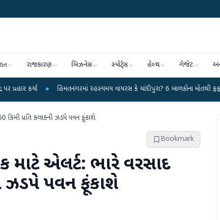
રાત
રાજકારણ
બિઝનેસ
સ્પોર્ટ્સ
હેલ્થ
ગેજેટ
અન
●
હિંમતનગરમાં રહસ્યમય વાયરસ કે ચાંદીપુરા? 6 બાળકોના મોતથી ફફડાટ
●
હવામા
60 કિમી પ્રતિ કલાકની ઝડપે પવન ફૂંકાશે
Bookmark
ાક માટે એલર્ટ: ભારે વરસાદ
 ઝડપે પવન ફૂંકાશે