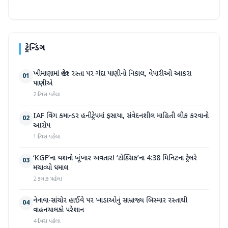
ટ્રેન્ડિંગ
ખીમાણામાં જાહેર રસ્તા પર ગંદા પાણીનો નિકાલ, વેપારીઓ આકરા
01
પાણીએ
2 દિવસ પહેલા
IAF વિંગ કમાન્ડર હનીટ્રેપમાં ફસાયા, સંવેદનશીલ માહિતી લીક કરવાનો
02
આરોપ
1 દિવસ પહેલા
‘KGF’ના યશનો ખૂંખાર અવતાર! ‘ટોક્સિક’ના 4:38 મિનિટના ટ્રેલરે
03
મચાવ્યો ધમાલ
2 કલાક પહેલા
નેનાવા-સાંચોર હાઈવે પર ખાડાઓનું સામ્રાજ્ય બિસ્માર રસ્તાથી
04
વાહનચાલકો પરેશાન
4 દિવસ પહેલા