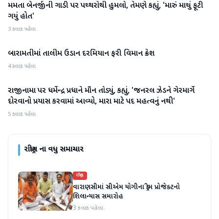
મમતા બેનર્જીની ગાડી પર પથ્થરોથી હુમલો, તેમણે કહ્યું, 'મારું માથું ફૂટી
રાષ્ટ્રીય
ગયું હોત'
3 કલાક પહેલા
બારામતીમાં તાલીમ ઉડાન દરમિયાન ફરી વિમાન ક્રેશ
રાષ્ટ્રીય
4 કલાક પહેલા
રાજીનામા પર ધર્મેન્દ્ર પ્રધાને મૌન તોડ્યું, કહ્યું, 'જનરલ ઝેડને ગેરમાર્ગે
રાષ્ટ્રીય
દોરવાનો પ્રયાસ કરવામાં આવ્યો, મારા માટે પદ મહત્વનું નથી'
5 કલાક પહેલા
રાષ્ટ્રીય
ના વધુ સમાચાર
રાષ્ટ્રીય
વારાણસીમાં સીએમ યોગીના ડ્રીમ પ્રોજેક્ટનો
શિલાન્યાસ સમારોહ
3 કલાક પહેલા