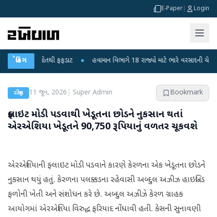
E-Paper
|
Login
ાળકોના મોતથી ફફડાટ
બ્રેકિંગ
●
હવામાન વિભાગે 18 રાજ્યો માટે ભારે વરસાદની ચેતવણી જારી 
11 જૂન, 2026
|
Super Admin
Bookmark
રાષ્ટ્રીય
ફ્લાઇટ મોડી પડવાથી ખેડૂતના છોડને નુકસાન થતાં
એરએશિયા ખેડૂતને 90,750 રૂપિયાનું વળતર ચૂકવશે
એરએશિયાની ફ્લાઇટ મોડી પડવાને કારણે કેરળના એક ખેડૂતના છોડને
નુકસાન થયું હતું. કેરળના પલક્કડના રહેવાસી અબ્દુલ અઝીઝ હાઇબ્રિડ
ફળોની ખેતી અને સંશોધન કરે છે. અબ્દુલ અઝીઝે કેરળ ગ્રાહક
આયોગમાં એરએશિયા વિરુદ્ધ ફરિયાદ નોંધાવી હતી. કેસની સુનાવણી