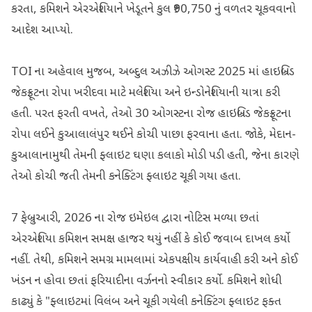
કરતા, કમિશને એરએશિયાને ખેડૂતને કુલ ₹90,750 નું વળતર ચૂકવવાનો
આદેશ આપ્યો.
TOI ના અહેવાલ મુજબ, અબ્દુલ અઝીઝે ઓગસ્ટ 2025 માં હાઇબ્રિડ
જેકફ્રૂટના રોપા ખરીદવા માટે મલેશિયા અને ઇન્ડોનેશિયાની યાત્રા કરી
હતી. પરત ફરતી વખતે, તેઓ 30 ઓગસ્ટના રોજ હાઇબ્રિડ જેકફ્રૂટના
રોપા લઈને કુઆલાલંપુર થઈને કોચી પાછા ફરવાના હતા. જોકે, મેદાન-
કુઆલાનામુથી તેમની ફ્લાઇટ ઘણા કલાકો મોડી પડી હતી, જેના કારણે
તેઓ કોચી જતી તેમની કનેક્ટિંગ ફ્લાઇટ ચૂકી ગયા હતા.
7 ફેબ્રુઆરી, 2026 ના રોજ ઇમેઇલ દ્વારા નોટિસ મળ્યા છતાં
એરએશિયા કમિશન સમક્ષ હાજર થયું નહીં કે કોઈ જવાબ દાખલ કર્યો
નહીં. તેથી, કમિશને સમગ્ર મામલામાં એકપક્ષીય કાર્યવાહી કરી અને કોઈ
ખંડન ન હોવા છતાં ફરિયાદીના વર્ઝનનો સ્વીકાર કર્યો. કમિશને શોધી
કાઢ્યું કે "ફ્લાઇટમાં વિલંબ અને ચૂકી ગયેલી કનેક્ટિંગ ફ્લાઇટ ફક્ત