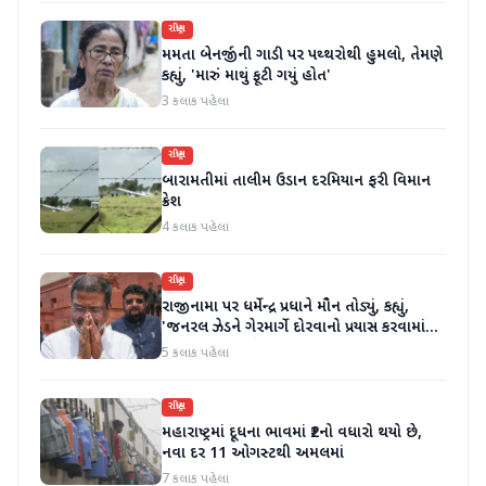
રાષ્ટ્રીય
મમતા બેનર્જીની ગાડી પર પથ્થરોથી હુમલો, તેમણે
કહ્યું, 'મારું માથું ફૂટી ગયું હોત'
3 કલાક પહેલા
રાષ્ટ્રીય
બારામતીમાં તાલીમ ઉડાન દરમિયાન ફરી વિમાન
ક્રેશ
4 કલાક પહેલા
રાષ્ટ્રીય
રાજીનામા પર ધર્મેન્દ્ર પ્રધાને મૌન તોડ્યું, કહ્યું,
'જનરલ ઝેડને ગેરમાર્ગે દોરવાનો પ્રયાસ કરવામાં
આવ્યો, મારા માટે પદ મહત્વનું નથી'
5 કલાક પહેલા
રાષ્ટ્રીય
મહારાષ્ટ્રમાં દૂધના ભાવમાં ₹2નો વધારો થયો છે,
નવા દર 11 ઓગસ્ટથી અમલમાં
7 કલાક પહેલા