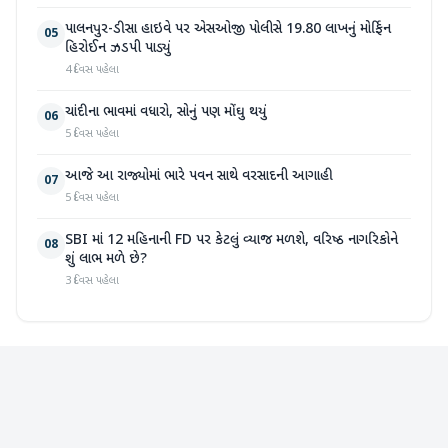
પાલનપુર-ડીસા હાઇવે પર એસઓજી પોલીસે 19.80 લાખનું મોર્ફિન
05
હિરોઈન ઝડપી પાડ્યું
4 દિવસ પહેલા
ચાંદીના ભાવમાં વધારો, સોનું પણ મોંઘુ થયું
06
5 દિવસ પહેલા
આજે આ રાજ્યોમાં ભારે પવન સાથે વરસાદની આગાહી
07
5 દિવસ પહેલા
SBI માં 12 મહિનાની FD પર કેટલું વ્યાજ મળશે, વરિષ્ઠ નાગરિકોને
08
શું લાભ મળે છે?
3 દિવસ પહેલા