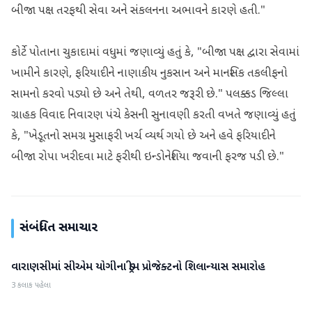
બીજા પક્ષ તરફથી સેવા અને સંકલનના અભાવને કારણે હતી."
કોર્ટે પોતાના ચુકાદામાં વધુમાં જણાવ્યું હતું કે, "બીજા પક્ષ દ્વારા સેવામાં
ખામીને કારણે, ફરિયાદીને નાણાકીય નુકસાન અને માનસિક તકલીફનો
સામનો કરવો પડ્યો છે અને તેથી, વળતર જરૂરી છે." પલક્કડ જિલ્લા
ગ્રાહક વિવાદ નિવારણ પંચે કેસની સુનાવણી કરતી વખતે જણાવ્યું હતું
કે, "ખેડૂતનો સમગ્ર મુસાફરી ખર્ચ વ્યર્થ ગયો છે અને હવે ફરિયાદીને
બીજા રોપા ખરીદવા માટે ફરીથી ઇન્ડોનેશિયા જવાની ફરજ પડી છે."
સંબંધિત સમાચાર
વારાણસીમાં સીએમ યોગીના ડ્રીમ પ્રોજેક્ટનો શિલાન્યાસ સમારોહ
રાષ્ટ્રીય
3 કલાક પહેલા