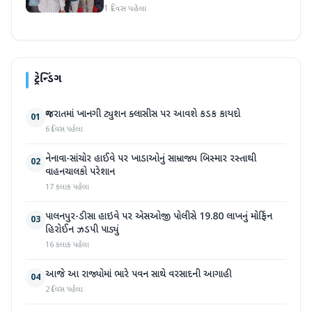
1 દિવસ પહેલા
ટ્રેન્ડિંગ
ગુજરાતમાં ખાનગી ટ્યુશન ક્લાસીસ પર આવશે કડક કાયદો
01
6 દિવસ પહેલા
નેનાવા-સાંચોર હાઈવે પર ખાડાઓનું સામ્રાજ્ય બિસ્માર રસ્તાથી
02
વાહનચાલકો પરેશાન
17 કલાક પહેલા
પાલનપુર-ડીસા હાઇવે પર એસઓજી પોલીસે 19.80 લાખનું મોર્ફિન
03
હિરોઈન ઝડપી પાડ્યું
16 કલાક પહેલા
આજે આ રાજ્યોમાં ભારે પવન સાથે વરસાદની આગાહી
04
2 દિવસ પહેલા