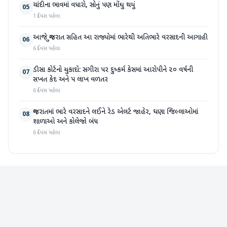
ચાંદીના ભાવમાં વધારો, સોનું પણ મોંઘુ થયું
05
1 દિવસ પહેલા
આજે ગુજરાત સહિત આ રાજ્યોમાં ભારેથી અતિભારે વરસાદની આગાહી
06
6 દિવસ પહેલા
ડીસા કોર્ટનો ચુકાદો: સગીરા પર દુષ્કર્મ કેસમાં આરોપીને ૨૦ વર્ષની
07
સખત કેદ અને ૫ લાખ વળતર
6 દિવસ પહેલા
ગુજરાતમાં ભારે વરસાદને લઈને રેડ એલર્ટ જાહેર, ઘણા જિલ્લાઓમાં
08
શાળાઓ અને કોલેજો બંધ
6 દિવસ પહેલા