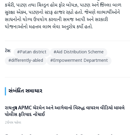
કચેરી, પાટણ તથા ચિલ્ડ્રન હોમ ફોર બોયઝ, પાટણ અને જિલ્લા બાળ
સુરક્ષા એકમ, પાટણનો સ્ટાફ હાજર રહ્યો હતો. જેમણે લાભાર્થીઓને
સાધનોનો યોગ્ય ઉપયોગ કરવાની સમજ આપી અને સરકારી
યોજનાઓનો મહત્તમ લાભ લેવા અનુરોધ કર્યો હતો.
ટેગ્સ:
#
Patan district
#
Aid Distribution Scheme
#
differently-abled
#
Empowerment Department
સંબંધિત સમાચાર
રાધનપુર APMC ચેરમેન અને આગેવાનો વિરુદ્ધ વાયરલ વીડિયો મામલે
પાટણ
પોલીસ ફરિયાદ નોંધાઈ
2 દિવસ પહેલા