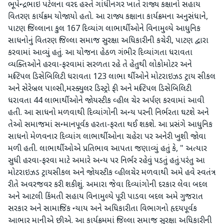
ભૂપેન્દ્રભાઇ પટેલના વરદ હસ્તે ગાંધીનગર ખાતે રાજ્ય કક્ષાનો સહાય
વિતરણ કાર્યક્રમ યોજાયો હતો. આ રાજ્ય કક્ષાના કાર્યક્રમના અનુસંધાને,
પાટણ જિલ્લાના કુલ 167 દિવ્યાંગ લાભાર્થીઓને વિનામુલ્યે આધુનિક
સાધનોનું વિતરણ જિલ્લા સમાજ સુરક્ષા અધિકારીની કચેરી, પાટણ દ્વારા
કરવામાં આવ્યું હતું. આ યોજના હેઠળ ગંભીર દિવ્યાંગતા ધરાવતા
વ્યક્તિઓને હરવા-ફરવામાં સરળતા રહે તે હેતુથી લોકોમોટર અને
મલ્ટિપલ ડિસેબિલિટી ધરાવતા 123 લાભા ર્થીઓને મોટરાઇઝડ ટ્રાય સીકલ
અને સેરેબ્રલ પાલ્સી,મસ્ક્યુલર ડિસ્ટ્રો ફી અને મલ્ટિપલ ડિસેબિલિટી
ધરાવતા 44 લાભાર્થીઓને જોયસ્ટીક વ્હીલ ચેર અર્પણ કરવામાં આવી
હતી. આ સાધનો મળવાથી દિવ્યાંગોની અન્ય પરની નિર્ભરતા ઘટશે અને
તેઓ સમાજમાં સન્માનપૂર્વક હરતા-ફરતા થઈ શકશે. આ પ્રસંગે આધુનિક
સાધનો મેળવનાર દિવ્યાંગ લાભાર્થીઓના ચહેરા પર અનેરી ખુશી જોવા
મળી હતી. લાભાર્થીઓએ પ્રતિભાવ આપતા જણાવ્યું હતું કે, " અત્યાર
સુધી હરવા-ફરવા માટે અમારે અન્ય પર નિર્ભર રહેવું પડતું હતું.પરંતુ આ
મોટરાઇઝડ ટ્રાયસીકલ અને જોયસ્ટીક વ્હીલચેર મળવાથી અમે હવે સ્વતંત્ર
રીતે અવરજવર કરી શકીશું. અમારા જેવા દિવ્યાંગોની દરકાર લેવા બદલ
અને આટલી કિંમતી સહાય વિનામુલ્યે પૂરી પાડવા બદલ અમે ગુજરાત
સરકાર અને સામાજિક ન્યાય અને અધિકારીતા વિભાગનો હૃદયપૂર્વક
આભાર માનીએ છીએ. આ કાર્યક્રમમાં જિલ્લા સમાજ સુરક્ષા અધિકારીની