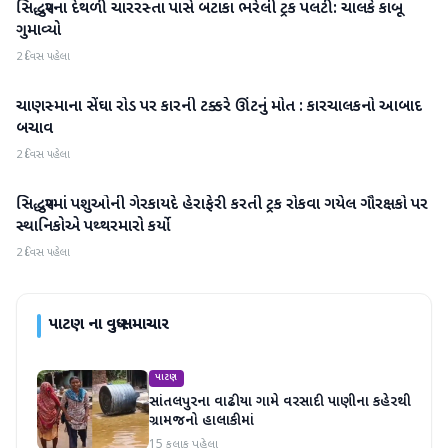
સિદ્ધપુરના દેથળી ચારરસ્તા પાસે બટાકા ભરેલી ટ્રક પલટી: ચાલકે કાબૂ
પાટણ
ગુમાવ્યો
2 દિવસ પહેલા
ચાણસ્માના સેંઘા રોડ પર કારની ટક્કરે ઊંટનું મોત : કારચાલકનો આબાદ
પાટણ
બચાવ
2 દિવસ પહેલા
સિદ્ધપુરમાં પશુઓની ગેરકાયદે હેરાફેરી કરતી ટ્રક રોકવા ગયેલ ગૌરક્ષકો પર
પાટણ
સ્થાનિકોએ પથ્થરમારો કર્યો
2 દિવસ પહેલા
પાટણ
ના વધુ સમાચાર
પાટણ
સાંતલપુરના વાઢીયા ગામે વરસાદી પાણીના કહેરથી
ગ્રામજનો હાલાકીમાં
15 કલાક પહેલા