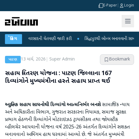
E-Paper
|
Login
માટે ભારે વરસાદની ચેતવણી જારી કરી
બ્રેકિંગ
●
સિદ્ધપુરથી બોમ્બ બનાવવાની સામગ્રી સાથે જ
13 માર્ચ, 2026
|
Super Admin
Bookmark
પાટણ
સહાય વિતરણ યોજના : પાટણ જિલ્લાના 167
દિવ્યાંગોને મુખ્યમંત્રીના હસ્તે સહાય પ્રાપ્ત થઈ
આધુનિક સહાય સાધનોથી દિવ્યાંગો આત્મનિર્ભર બનશે
સામાજિક ન્યાય
અને અધિકારીતા વિભાગ, ગુજરાત સરકારના નિયામક, સમાજ સુરક્ષા
પ્રભાગ હેઠળની દિવ્યાંગોને મોટરાઇઝડ ટ્રાયસીકલ તથા જોયસ્ટીક
વ્હીલચેર આપવાની યોજના વર્ષ 2025-26 અંતર્ગત દિવ્યાંગોને સશક્ત
બનાવવાનો અભિગમ હાથ ધરવામાં આવ્યો છે. જે અંતર્ગત મુખ્યમંત્રી