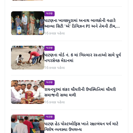
પાટણ
પાટણના ખાલકપુરામાં અનાથ બાળકોની વહારે
આવ્યા સિટી 'એ' ડિવિઝન PI અને તેમની ટીમ,
માનવતા મહેકી
16 કલાક પહેલા
પાટણ
પાટણના વોર્ડ નં. 6 માં બિસ્માર રસ્તાઓ સામે પૂર્વ
નગરસેવક મેદાનમાં
16 કલાક પહેલા
પાટણ
રાધનપુરમાં શંકર ચૌધરીની ઉપસ્થિતિમાં ચૌધરી
સમાજની સભા મળી
16 કલાક પહેલા
પાટણ
પાટણ હેડ પોસ્ટઓફિસ ખાતે રક્ષાબંધન પર્વ માટે
વિશેષ વ્યવસ્થા ઉપલબ્ધ