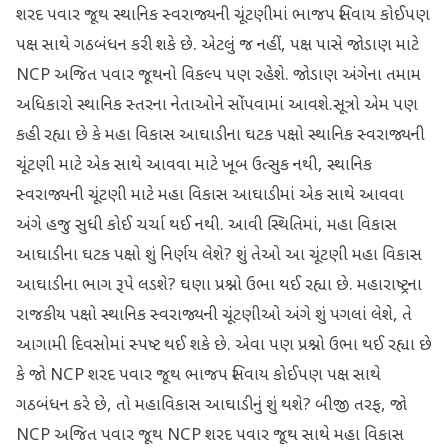
શરદ પવાર જૂથ સ્થાનિક સ્વરાજ્યની ચૂંટણીમાં ભાજપ સિવાય કોઈપણ
પક્ષ સાથે ગઠબંધન કરી શકે છે. એટલું જ નહીં, પક્ષ પાસે જોડાણ માટે
NCP અજિત પવાર જૂથનો વિકલ્પ પણ રહેશે. જોડાણ અંગેના તમામ
અધિકારો સ્થાનિક સ્તરના નેતાઓને સોંપવામાં આવશે.સૂત્રો એમ પણ
કહી રહ્યા છે કે મહા વિકાસ આઘાડીના ઘટક પક્ષો સ્થાનિક સ્વરાજ્યની
ચૂંટણી માટે એક સાથે આવવા માટે ખૂબ ઉત્સુક નથી, સ્થાનિક
સ્વરાજ્યની ચૂંટણી માટે મહા વિકાસ આઘાડીમાં એક સાથે આવવા
અંગે હજુ સુધી કોઈ ચર્ચા થઈ નથી. આવી સ્થિતિમાં, મહા વિકાસ
આઘાડીના ઘટક પક્ષો શું નિર્ણય લેશે? શું તેઓ આ ચૂંટણી મહા વિકાસ
આઘાડીના ભાગ રૂપે લડશે? ઘણા પ્રશ્નો ઉભા થઈ રહ્યા છે. મહારાષ્ટ્રના
રાજકીય પક્ષો સ્થાનિક સ્વરાજ્યની ચૂંટણીઓ અંગે શું પગલાં લેશે, તે
આગામી દિવસોમાં સ્પષ્ટ થઈ શકે છે. એવા પણ પ્રશ્નો ઉભા થઈ રહ્યા છે
કે જો NCP શરદ પવાર જૂથ ભાજપ સિવાય કોઈપણ પક્ષ સાથે
ગઠબંધન કરે છે, તો મહાવિકાસ આઘાડીનું શું થશે? બીજી તરફ, જો
NCP અજિત પવાર જૂથ NCP શરદ પવાર જૂથ સાથે મહા વિકાસ