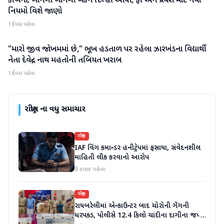
કેબિનેટે ખાનગી ખાનગી બેંકને દિલ્હી આપી, ફી અને પ્રવેશ માટે નવા
નિયમો વિશે જાણો
1 દિવસ પહેલા
"મારો જીવ જોખમમાં છે," ભૂખ હડતાળ પર રહેલા ઝારખંડના વિદ્યાર્થી
રાષ્ટ્રીય
નેતા દેવેન્દ્ર નાથ મહતોની તબિયત ખરાબ
1 દિવસ પહેલા
રાષ્ટ્રીય
ના વધુ સમાચાર
રાષ્ટ્રીય
IAF વિંગ કમાન્ડર હનીટ્રેપમાં ફસાયા, સંવેદનશીલ
માહિતી લીક કરવાનો આરોપ
8 કલાક પહેલા
રાષ્ટ્રીય
રાયબરેલીમાં એન્કાઉન્ટર બાદ ચોરોની ગેંગની
ધરપકડ, પોલીસે 12.4 કિલો ચાંદીના દાગીના જપ્ત