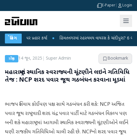
E-Paper
|
Login
્ર પર પ્રહાર કર્યા
બ્રેકિંગ
●
હિંમતનગરમાં રહસ્યમય વાયરસ કે ચાંદીપુરા? 6 બાળકોના મોતથી
14 જૂન, 2025
|
Super Admin
Bookmark
રાષ્ટ્રીય
મહારાષ્ટ્રમાં સ્થાનિક સ્વરાજ્યની ચૂંટણીને લઇને ગતિવિધિ
તેજ : NCP શરદ પવાર જૂથ ગઠબંધન કરવાના મૂડમાં
ભાજપ સિવાય કોઈપણ પક્ષ સાથે ગઠબંધન કરી શકે: NCP અજિત
પવાર જૂથ રાષ્ટ્રવાદી શરદ ચંદ્ર પવાર પાર્ટી માટે ગઠબંધન વિકલ્પ પણ
બની શકે મહારાષ્ટ્રમાં આગામી સ્થાનિક સ્વરાજ્યની ચૂંટણીઓને લઈને
ઘણી રાજકીય ગતિવિધિઓ ચાલી રહી છે. NCPનો શરદ પવાર જૂથ