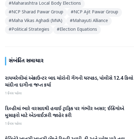
#
Maharashtra Local Body Elections
#
NCP Sharad Pawar Group
#
NCP Ajit Pawar Group
#
Maha Vikas Aghadi (MVA)
#
Mahayuti Alliance
#
Political Strategies
#
Election Equations
સંબંધિત સમાચાર
રાયબરેલીમાં એન્કાઉન્ટર બાદ ચોરોની ગેંગની ધરપકડ, પોલીસે 12.4 કિલો
રાષ્ટ્રીય
ચાંદીના દાગીના જપ્ત કર્યા
1 દિવસ પહેલા
દિલ્હીમાં ભારે વરસાદથી હવાઈ ટ્રાફિક પર ગંભીર અસર; ઈન્ડિગોએ
રાષ્ટ્રીય
મુસાફરો માટે એડવાઈઝરી જાહેર કરી
1 દિવસ પહેલા
રાષ્ટ્રીય