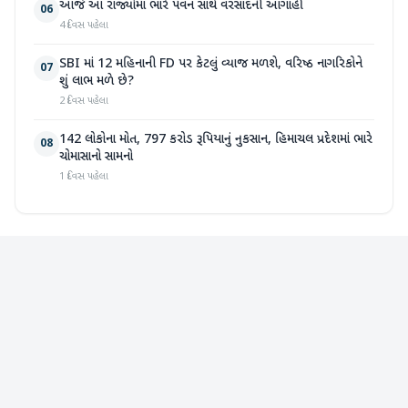
આજે આ રાજ્યોમાં ભારે પવન સાથે વરસાદની આગાહી
06
4 દિવસ પહેલા
SBI માં 12 મહિનાની FD પર કેટલું વ્યાજ મળશે, વરિષ્ઠ નાગરિકોને
07
શું લાભ મળે છે?
2 દિવસ પહેલા
142 લોકોના મોત, 797 કરોડ રૂપિયાનું નુકસાન, હિમાચલ પ્રદેશમાં ભારે
08
ચોમાસાનો સામનો
1 દિવસ પહેલા