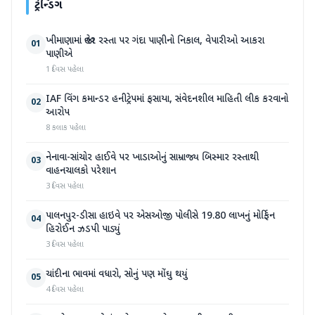
ટ્રેન્ડિંગ
ખીમાણામાં જાહેર રસ્તા પર ગંદા પાણીનો નિકાલ, વેપારીઓ આકરા
01
પાણીએ
1 દિવસ પહેલા
IAF વિંગ કમાન્ડર હનીટ્રેપમાં ફસાયા, સંવેદનશીલ માહિતી લીક કરવાનો
02
આરોપ
8 કલાક પહેલા
નેનાવા-સાંચોર હાઈવે પર ખાડાઓનું સામ્રાજ્ય બિસ્માર રસ્તાથી
03
વાહનચાલકો પરેશાન
3 દિવસ પહેલા
પાલનપુર-ડીસા હાઇવે પર એસઓજી પોલીસે 19.80 લાખનું મોર્ફિન
04
હિરોઈન ઝડપી પાડ્યું
3 દિવસ પહેલા
ચાંદીના ભાવમાં વધારો, સોનું પણ મોંઘુ થયું
05
4 દિવસ પહેલા