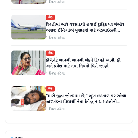
કર્યા
1 દિવસ પહેલા
રાષ્ટ્રીય
દિલ્હીમાં ભારે વરસાદથી હવાઈ ટ્રાફિક પર ગંભીર
અસર; ઈન્ડિગોએ મુસાફરો માટે એડવાઈઝરી
જાહેર કરી
1 દિવસ પહેલા
રાષ્ટ્રીય
કેબિનેટે ખાનગી ખાનગી બેંકને દિલ્હી આપી, ફી
અને પ્રવેશ માટે નવા નિયમો વિશે જાણો
1 દિવસ પહેલા
રાષ્ટ્રીય
"મારો જીવ જોખમમાં છે," ભૂખ હડતાળ પર રહેલા
ઝારખંડના વિદ્યાર્થી નેતા દેવેન્દ્ર નાથ મહતોની
તબિયત ખરાબ
1 દિવસ પહેલા