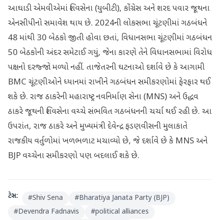
આઘાડી એમવીએમાં શિવસેના (યુબીટી), કોંગ્રેસ અને શરદ પવાર જૂથના
એનસીપીનો સમાવેશ થાય છે. 2024ની લોકસભા ચૂંટણીમાં ગઠબંધને
48 માંથી 30 બેઠકો જીતી હોવા છતાં, વિધાનસભા ચૂંટણીમાં ગઠબંધન
50 બેઠકોની અંદર સમેટાઈ ગયું, જેના કારણે તેને વિધાનસભામાં વિરોધ
પક્ષનો દરજ્જો મળ્યો નહીં. તાજેતરની ઘટનાઓ દર્શાવે છે કે આગામી
BMC ચૂંટણીઓને ધ્યાનમાં રાખીને ગઠબંધન સમીકરણોમાં ફેરફાર થઈ
શકે છે. રાજ ઠાકરેની મહારાષ્ટ્ર નવનિર્માણ સેના (MNS) અને ઉદ્ધવ
ઠાકરે જૂથની શિવસેના વચ્ચે સંભવિત ગઠબંધનની ચર્ચા થઈ રહી છે. આ
ઉપરાંત, રાજ ઠાકરે અને મુખ્યમંત્રી દેવેન્દ્ર ફડણવીસની મુલાકાતે
રાજકીય વર્તુળોમાં ખળભળાટ મચાવ્યો છે, જે દર્શાવે છે કે MNS અને
BJP વચ્ચેના સમીકરણો પણ બદલાઈ શકે છે.
ટેગ્સ:
#
Shiv Sena
#
Bharatiya Janata Party (BJP)
#
Devendra Fadnavis
#
political alliances