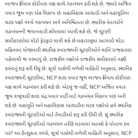
ભાજપ સિવાય કોઈપણ પક્ષ સાથે ગઠબંધન કરી શકે છે, જ્યારે અજિત
પવાર જૂથ પણ એક વિકલ્પ છે. મહાવિકાસ આઘાડી અને મહાયુતિના
ઘટક પક્ષો વચ્ચે ગઠબંધન અંગે અનિશ્ચિતતા છે. સ્થાનિક નેતાઓને
ગઠબંધનની જવાબદારી સોંપવામાં આવી શકે છે, જે ચૂંટણી
સમીકરણોમાં મોટો ફેરફાર લાવી શકે છે.મહારાષ્ટ્રમાં આગામી થોડા
મહિનામાં યોજાનારી સ્થાનિક સ્વરાજ્યની ચૂંટણીઓને લઈને રાજકારણ
પહેલાથી જ ગરમાયું છે. રાજકીય પક્ષોએ રાજકીય સમીકરણો નક્કી
કરવાનું શરૂ કરી દીધું છે. સૂત્રો પાસેથી મળેલી માહિતી અનુસાર, સ્થાનિક
સ્વરાજ્યની ચૂંટણીમાં, NCP શરદ પવાર જૂથ ભાજપ સિવાય કોઈપણ
પક્ષ સાથે ગઠબંધન કરી શકે છે. એટલું જ નહીં, NCP અજિત પવાર
જૂથ રાષ્ટ્રવાદી શરદ ચંદ્ર પવાર પાર્ટી માટે ગઠબંધન વિકલ્પ પણ બની
શકે છે. મહાયુતિ અને મહાવિકાસ આઘાડીના ઘટક પક્ષોએ હવે સ્થાનિક
સ્વરાજ્યની ચૂંટણીઓ માટે તૈયારીઓ શરૂ કરી દીધી છે. શું સ્થાનિક
સ્વરાજ્યની ચૂંટણીઓ ગઠબંધન તરીકે લડવામાં આવશે કે પોતાના દમ
પર? આ ઉત્સુકતા વચ્ચે, સૂત્રો પાસેથી મળેલી માહિતી અનુસાર, NCP