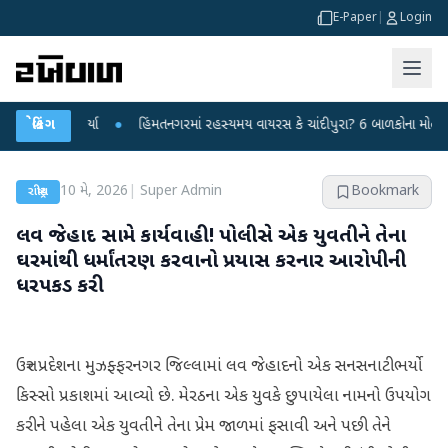
E-Paper
|
Login
પ્રહાર કર્યા
બ્રેકિંગ
●
હિંમતનગરમાં રહસ્યમય વાયરસ કે ચાંદીપુરા? 6 બાળકોના મોતથી ફફડા
10 મે, 2026
|
Super Admin
Bookmark
રાષ્ટ્રીય
લવ જેહાદ સામે કાર્યવાહી! પોલીસે એક યુવતીને તેના
ઘરમાંથી ધર્માંતરણ કરવાનો પ્રયાસ કરનાર આરોપીની
ધરપકડ કરી
ઉત્તર પ્રદેશના મુઝફ્ફરનગર જિલ્લામાં લવ જેહાદનો એક સનસનાટીભર્યો
કિસ્સો પ્રકાશમાં આવ્યો છે. મેરઠના એક યુવકે છુપાયેલા નામનો ઉપયોગ
કરીને પહેલા એક યુવતીને તેના પ્રેમ જાળમાં ફસાવી અને પછી તેને