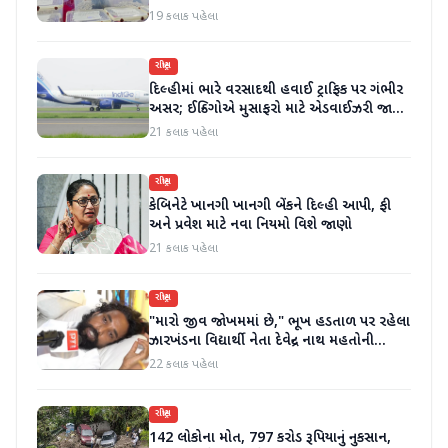
કર્યા
19 કલાક પહેલા
રાષ્ટ્રીય
દિલ્હીમાં ભારે વરસાદથી હવાઈ ટ્રાફિક પર ગંભીર
અસર; ઈન્ડિગોએ મુસાફરો માટે એડવાઈઝરી જાહેર
કરી
21 કલાક પહેલા
રાષ્ટ્રીય
કેબિનેટે ખાનગી ખાનગી બેંકને દિલ્હી આપી, ફી
અને પ્રવેશ માટે નવા નિયમો વિશે જાણો
21 કલાક પહેલા
રાષ્ટ્રીય
"મારો જીવ જોખમમાં છે," ભૂખ હડતાળ પર રહેલા
ઝારખંડના વિદ્યાર્થી નેતા દેવેન્દ્ર નાથ મહતોની
તબિયત ખરાબ
22 કલાક પહેલા
રાષ્ટ્રીય
142 લોકોના મોત, 797 કરોડ રૂપિયાનું નુકસાન,