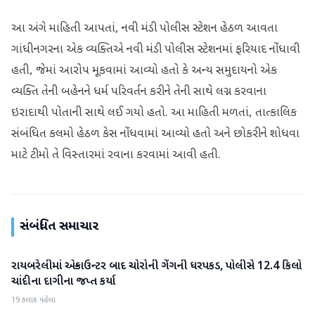
આ અંગે માહિતી આપતાં, નવી મંડી પોલીસ સ્ટેશન હેઠળ આવતા
ગાંધીનગરના એક વ્યક્તિએ નવી મંડી પોલીસ સ્ટેશનમાં ફરિયાદ નોંધાવી
હતી, જેમાં આરોપ મૂકવામાં આવ્યો હતો કે અન્ય સમુદાયનો એક
વ્યક્તિ તેની બહેનને ધર્મ પરિવર્તન કરીને તેની સાથે લગ્ન કરવાના
ઇરાદાથી પોતાની સાથે લઈ ગયો હતો. આ માહિતી મળતાં, તાત્કાલિક
સંબંધિત કલમો હેઠળ કેસ નોંધવામાં આવ્યો હતો અને છોકરીને શોધવા
માટે ટીમો તે વિસ્તારમાં રવાના કરવામાં આવી હતી.
સંબંધિત સમાચાર
રાયબરેલીમાં એન્કાઉન્ટર બાદ ચોરોની ગેંગની ધરપકડ, પોલીસે 12.4 કિલો
રાષ્ટ્રીય
ચાંદીના દાગીના જપ્ત કર્યા
19 કલાક પહેલા