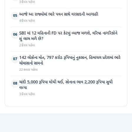
3 દિવસ પહેલા
આજે આ રાજ્યોમાં ભારે પવન સાથે વરસાદની આગાહી
05
4 દિવસ પહેલા
SBI માં 12 મહિનાની FD પર કેટલું વ્યાજ મળશે, વરિષ્ઠ નાગરિકોને
06
શું લાભ મળે છે?
2 દિવસ પહેલા
142 લોકોના મોત, 797 કરોડ રૂપિયાનું નુકસાન, હિમાચલ પ્રદેશમાં ભારે
07
ચોમાસાનો સામનો
22 કલાક પહેલા
ચાંદી 5,000 રૂપિયા મોંઘી થઈ, સોનાના ભાવ 2,200 રૂપિયા સુધી
08
વધ્યા
3 દિવસ પહેલા