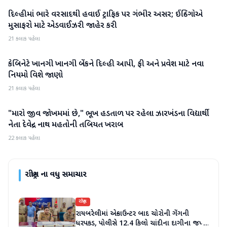
દિલ્હીમાં ભારે વરસાદથી હવાઈ ટ્રાફિક પર ગંભીર અસર; ઈન્ડિગોએ
રાષ્ટ્રીય
મુસાફરો માટે એડવાઈઝરી જાહેર કરી
21 કલાક પહેલા
કેબિનેટે ખાનગી ખાનગી બેંકને દિલ્હી આપી, ફી અને પ્રવેશ માટે નવા
રાષ્ટ્રીય
નિયમો વિશે જાણો
21 કલાક પહેલા
"મારો જીવ જોખમમાં છે," ભૂખ હડતાળ પર રહેલા ઝારખંડના વિદ્યાર્થી
રાષ્ટ્રીય
નેતા દેવેન્દ્ર નાથ મહતોની તબિયત ખરાબ
22 કલાક પહેલા
રાષ્ટ્રીય
ના વધુ સમાચાર
રાષ્ટ્રીય
રાયબરેલીમાં એન્કાઉન્ટર બાદ ચોરોની ગેંગની
ધરપકડ, પોલીસે 12.4 કિલો ચાંદીના દાગીના જપ્ત