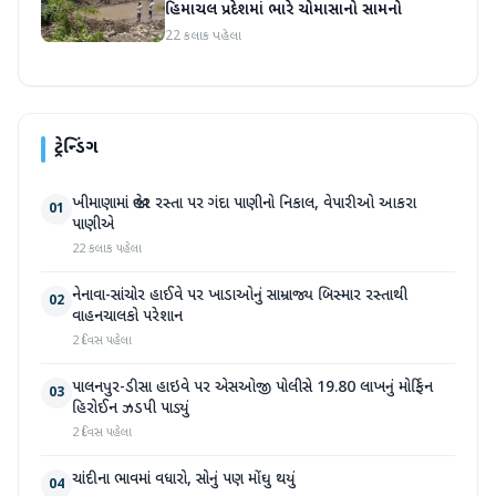
હિમાચલ પ્રદેશમાં ભારે ચોમાસાનો સામનો
22 કલાક પહેલા
ટ્રેન્ડિંગ
ખીમાણામાં જાહેર રસ્તા પર ગંદા પાણીનો નિકાલ, વેપારીઓ આકરા
01
પાણીએ
22 કલાક પહેલા
નેનાવા-સાંચોર હાઈવે પર ખાડાઓનું સામ્રાજ્ય બિસ્માર રસ્તાથી
02
વાહનચાલકો પરેશાન
2 દિવસ પહેલા
પાલનપુર-ડીસા હાઇવે પર એસઓજી પોલીસે 19.80 લાખનું મોર્ફિન
03
હિરોઈન ઝડપી પાડ્યું
2 દિવસ પહેલા
ચાંદીના ભાવમાં વધારો, સોનું પણ મોંઘુ થયું
04