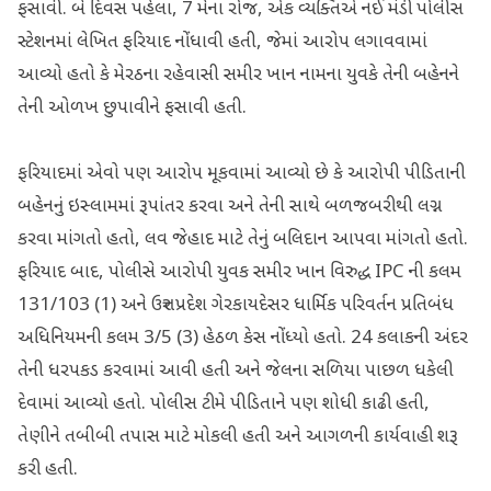
ફસાવી. બે દિવસ પહેલા, 7 મેના રોજ, એક વ્યક્તિએ નઈ મંડી પોલીસ
સ્ટેશનમાં લેખિત ફરિયાદ નોંધાવી હતી, જેમાં આરોપ લગાવવામાં
આવ્યો હતો કે મેરઠના રહેવાસી સમીર ખાન નામના યુવકે તેની બહેનને
તેની ઓળખ છુપાવીને ફસાવી હતી.
ફરિયાદમાં એવો પણ આરોપ મૂકવામાં આવ્યો છે કે આરોપી પીડિતાની
બહેનનું ઇસ્લામમાં રૂપાંતર કરવા અને તેની સાથે બળજબરીથી લગ્ન
કરવા માંગતો હતો, લવ જેહાદ માટે તેનું બલિદાન આપવા માંગતો હતો.
ફરિયાદ બાદ, પોલીસે આરોપી યુવક સમીર ખાન વિરુદ્ધ IPC ની કલમ
131/103 (1) અને ઉત્તર પ્રદેશ ગેરકાયદેસર ધાર્મિક પરિવર્તન પ્રતિબંધ
અધિનિયમની કલમ 3/5 (3) હેઠળ કેસ નોંધ્યો હતો. 24 કલાકની અંદર
તેની ધરપકડ કરવામાં આવી હતી અને જેલના સળિયા પાછળ ધકેલી
દેવામાં આવ્યો હતો. પોલીસ ટીમે પીડિતાને પણ શોધી કાઢી હતી,
તેણીને તબીબી તપાસ માટે મોકલી હતી અને આગળની કાર્યવાહી શરૂ
કરી હતી.