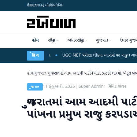
ઉત્તર ગુજરાતનું લોકપ્રિય દૈનિક
હોમ
રાષ્ટ્રીય
આંતરરાષ્ટ્રીય
ગુજરાત
ઉત્તર ગુજ
ાર્જ અને ડેટા પ્લાન
બ્રેકિંગ
●
UGC-NET પરીક્ષા લીકના આરોપો પર રાહુલ ગાંધીએ કેન્દ્ર પર પ્ર
હોમ
/
ગુજરાત
/
ગુજરાતમાં આમ આદમી પાર્ટીને મોટો ઝટકો લાગ્યો, ખેડૂત પાંખ
11 ફેબ્રુઆરી, 2026
|
Super Admin
1
મિનિટ વાંચન
ગુજરાત
ગુજરાતમાં આમ આદમી પાર્ટી
પાંખના પ્રમુખ રાજુ કરપડાએ