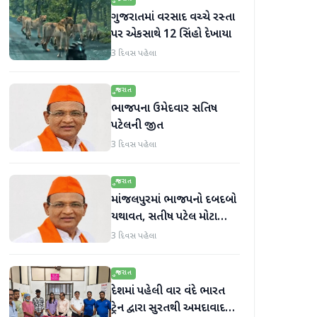
ગુજરાતમાં વરસાદ વચ્ચે રસ્તા
પર એકસાથે 12 સિંહો દેખાયા
3 દિવસ પહેલા
ગુજરાત
ભાજપના ઉમેદવાર સતિષ
પટેલની જીત
3 દિવસ પહેલા
ગુજરાત
માંજલપુરમાં ભાજપનો દબદબો
યથાવત, સતીષ પટેલ મોટા
માર્જિનથી આગળ
3 દિવસ પહેલા
ગુજરાત
દેશમાં પહેલી વાર વંદે ભારત
ટ્રેન દ્વારા સુરતથી અમદાવાદ