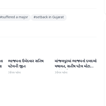
#
suffered a major
#
setback in Gujarat
તા
ભાજપના ઉમેદવાર સતિષ
માંજલપુરમાં ભાજપનો દબદબો
ગુજરાત
ગુજરાત
યા
પટેલની જીત
યથાવત, સતીષ પટેલ મોટા
માર્જિનથી આગળ
3 દિવસ પહેલા
3 દિવસ પહેલા