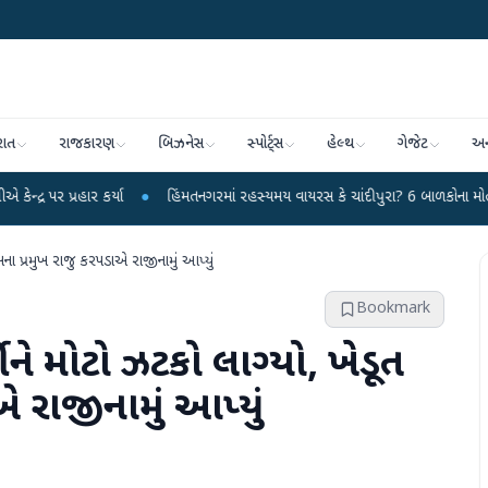
રાત
રાજકારણ
બિઝનેસ
સ્પોર્ટ્સ
હેલ્થ
ગેજેટ
અન
હાર કર્યા
●
હિંમતનગરમાં રહસ્યમય વાયરસ કે ચાંદીપુરા? 6 બાળકોના મોતથી ફફડાટ
ના પ્રમુખ રાજુ કરપડાએ રાજીનામું આપ્યું
Bookmark
ને મોટો ઝટકો લાગ્યો, ખેડૂત
 રાજીનામું આપ્યું