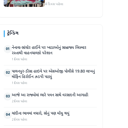
હૃદય પહોંચાડવામાં આવ્યું
4 દિવસ પહેલા
ટ્રેન્ડિંગ
નેનાવા-સાંચોર હાઈવે પર ખાડાઓનું સામ્રાજ્ય બિસ્માર
01
રસ્તાથી વાહનચાલકો પરેશાન
1 દિવસ પહેલા
પાલનપુર-ડીસા હાઇવે પર એસઓજી પોલીસે 19.80 લાખનું
02
મોર્ફિન હિરોઈન ઝડપી પાડ્યું
1 દિવસ પહેલા
આજે આ રાજ્યોમાં ભારે પવન સાથે વરસાદની આગાહી
03
2 દિવસ પહેલા
ચાંદીના ભાવમાં વધારો, સોનું પણ મોંઘુ થયું
04
2 દિવસ પહેલા