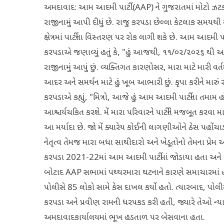
અમદાવાદ: આમ આદમી પાર્ટી (AAP) ને ગુજરાતમાં મોટો ઝટકો લાગ
રાજીનામું આપી દીધું છે. રાજુ કરપડા છેલ્લા કેટલાક સમયથ
ક્ષેત્રમાં પાર્ટીના વિસ્તરણ પર રોક લાગી શકે છે. આમ આદમી પા
કરપડાએ જણાવ્યું હતું કે, "હું આજથી, ૧૧/૦૨/૨૦૨૬ થી આ
રાજીનામું આપું છું. વ્યક્તિગત કારણોસર, મારા માટે મારી 
આદર અને સમર્થન માટે હું ખૂબ આભારી છું. કૃપા કરીને મારું 
કરપડાએ કહ્યું, "મિત્રો, આજે હું આમ આદમી પાર્ટીના તમામ હો
આશ્ચર્યચકિત કરશે. મેં મારા પરિવારને પાર્ટીને મજબૂત કરવા મ
આ મર્યાદા છે. જો મેં ક્યારેય કોઈની લાગણીઓને ઠેસ પહોંચાડી હ
નેતૃત્વ તેમજ મારા બધા સાથીદારો અને ખેડૂતોનો તેમના પ્રેમ અ
કરપડા 2021-22માં આમ આદમી પાર્ટીમાં જોડાયા હતા અને 
બોટાદ AAP સભામાં પથ્થરમારા ઘટનાને કારણે સમાચારમાં હત
પોલીસે 85 લોકો સામે કેસ દાખલ કર્યો હતો. ત્યારબાદ, 
કરપડા અને પ્રવીણ રામની ધરપકડ કરી હતી, જ્યારે તેઓ ન્ય
અમદાવાદકાર્યાલયમાં ભૂખ હડતાળ પર બેસવાના હતા.