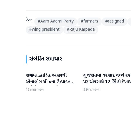
ટેગ્સ:
#
Aam Aadmi Party
#
farmers
#
resigned
#
wing president
#
Raju Karpada
સંબંધિત સમાચાર
રાજ્યમાં તાત્કાલિક અસરથી
ગુજરાતમાં વરસાદ વચ્ચે રસ્
ગુજરાત
ગુજરાત
એનાલોગ ચીઝના ઉત્પાદન
પર એકસાથે 12 સિંહો દેખા
અને વેચાણ પર પ્રતિબંધ.
15 કલાક પહેલા
3 દિવસ પહેલા