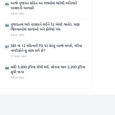
આજે ગુજરાત સહિત આ રાજ્યોમાં ભારેથી અતિભારે
05
વરસાદની આગાહી
6 દિવસ પહેલા
ગુજરાતમાં ભારે વરસાદને લઈને રેડ એલર્ટ જાહેર, ઘણા
06
જિલ્લાઓમાં શાળાઓ અને કોલેજો બંધ
6 દિવસ પહેલા
SBI માં 12 મહિનાની FD પર કેટલું વ્યાજ મળશે, વરિષ્ઠ
07
નાગરિકોને શું લાભ મળે છે?
17 કલાક પહેલા
ચાંદી 5,000 રૂપિયા મોંઘી થઈ, સોનાના ભાવ 2,200 રૂપિયા
08
સુધી વધ્યા
1 દિવસ પહેલા