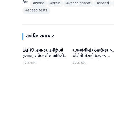
ટેગ્સ:
#
world
#
train
#
vande bharat
#
speed
#
speed tests
સંબંધિત સમાચાર
IAF વિંગ કમાન્ડર હનીટ્રેપમાં
રાયબરેલીમાં એન્કાઉન્ટર બા
રાષ્ટ્રીય
રાષ્ટ્રીય
ફસાયા, સંવેદનશીલ માહિતી
ચોરોની ગેંગની ધરપકડ,
લીક કરવાનો આરોપ
પોલીસે 12.4 કિલો ચાંદીના
1 દિવસ પહેલા
2 દિવસ પહેલા
દાગીના જપ્ત કર્યા