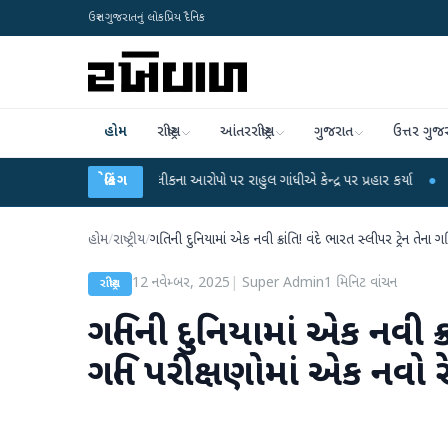
ઉત્તર ગુજરાતનું લોકપ્રિય દૈનિક
હોમ
રાષ્ટ્રીય
આંતરરાષ્ટ્રીય
ગુજરાત
ઉત્તર ગુજ
ET પરીક્ષા લીકના આરોપો પર રાહુલ ગાંધીએ કેન્દ્ર પર પ્રહાર કર્યા
બ્રેકિંગ
●
હિંમતનગરમાં રહ
હોમ
/
રાષ્ટ્રીય
/
ગતિની દુનિયામાં એક નવી ક્રાંતિ! વંદે ભારત સ્લીપર ટ્રેન તેના 
12 નવેમ્બર, 2025
|
Super Admin
1
મિનિટ વાંચન
રાષ્ટ્રીય
ગતિની દુનિયામાં એક નવી ક્રા
ગતિ પરીક્ષણોમાં એક નવો રે