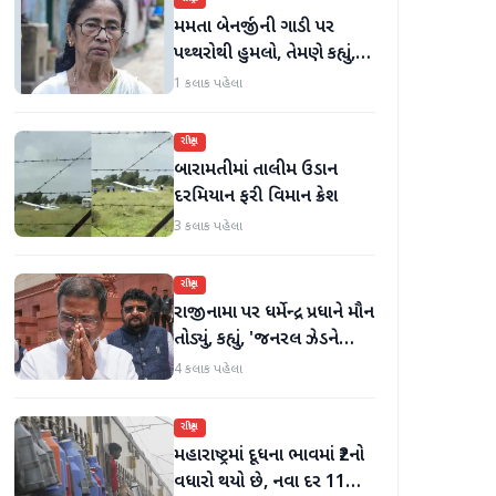
મમતા બેનર્જીની ગાડી પર
પથ્થરોથી હુમલો, તેમણે કહ્યું,
'મારું માથું ફૂટી ગયું હોત'
1 કલાક પહેલા
રાષ્ટ્રીય
બારામતીમાં તાલીમ ઉડાન
દરમિયાન ફરી વિમાન ક્રેશ
3 કલાક પહેલા
રાષ્ટ્રીય
રાજીનામા પર ધર્મેન્દ્ર પ્રધાને મૌન
તોડ્યું, કહ્યું, 'જનરલ ઝેડને
ગેરમાર્ગે દોરવાનો પ્રયાસ
4 કલાક પહેલા
કરવામાં આવ્યો, મારા માટે પદ
મહત્વનું નથી'
રાષ્ટ્રીય
મહારાષ્ટ્રમાં દૂધના ભાવમાં ₹2નો
વધારો થયો છે, નવા દર 11