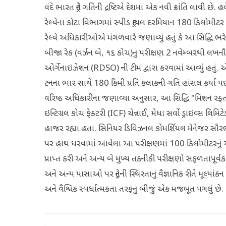
વંદે ભારત ટ્રેને ગતિની દ્રષ્ટિએ દેશમાં એક નવી ક્રાંતિ લાવી છે.
રેલ્વેના કોટા વિભાગમાં સ્પીડ ટ્રાયલ દરમિયાન 180 કિલોમીટર 
રેલ્વે અધિકારીઓએ મંગળવારે જણાવ્યું હતું કે આ સિદ્ધિ ભરેલી 
બીજા રેક (વર્ઝન બે, ૧૬ કોચ)નું પરીક્ષણ 2 નવેમ્બરથી લખનૌના 
ઓર્ગેનાઇઝેશન (RDSO) ની ટીમ દ્વારા કરવામાં આવ્યું હતું. 
ટનના ભાર સાથે 180 કિમી પ્રતિ કલાકની ગતિ હાંસલ કર્યા પ
વરિષ્ઠ અધિકારીના જણાવ્યા અનુસાર, આ સિદ્ધિ "મિશન રફ્ત
ઇન્ટિગ્રલ કોચ ફેક્ટરી (ICF) ચેન્નાઈ, મેધા સર્વો ડ્રાઇવ્સ લિ
હાજર રહ્યા હતા. સિનિયર ડિવિઝનલ કોમર્શિયલ મેનેજર સૌરભ જૈ
પર હાથ ધરવામાં આવેલા આ પરીક્ષણમાં 100 કિલોમીટરનું અંતર
પ્રાપ્ત કરી અને અન્ય બે મુખ્ય તકનીકી પરીક્ષણો સફળતાપૂર્વક 
અને અન્ય પાસાઓ પર ટ્રેનની સ્થિરતાનું વૈજ્ઞાનિક રીતે મૂલ્યા
અને વૈશ્વિક સ્પર્ધાત્મકતા તરફનું બીજું એક મજબૂત પગલું છે.