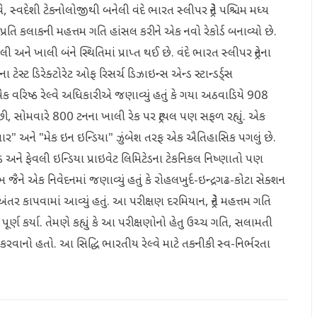
 હવે, સ્વદેશી ટેકનોલોજીથી બનેલી વંદે ભારત સ્લીપર ટ્રેને પશ્ચિમ મધ્ય
પ્રતિ કલાકની મહત્તમ ગતિ હાંસલ કરીને એક નવો રેકોર્ડ બનાવ્યો છે.
અને ખાલી બંને સ્થિતિમાં પ્રાપ્ત થઈ છે. વંદે ભારત સ્લીપર ટ્રેનના
ટેસ્ટ ડિરેક્ટોરેટ ઓફ રિસર્ચ ડિઝાઇન્સ એન્ડ સ્ટાન્ડર્ડ્સ
એક વરિષ્ઠ રેલ્વે અધિકારીએ જણાવ્યું હતું કે ગયા અઠવાડિયે 908
છી, સોમવારે 800 ટનના ખાલી રેક પર ટ્રાયલ પણ સફળ રહ્યું. એક
ાર" અને "મેક ઇન ઇન્ડિયા" ઝુંબેશ તરફ એક ઐતિહાસિક પગલું છે.
મિટેડ અને ફેવલી ઇન્ડિયા પ્રાઇવેટ લિમિટેડના ટેકનિકલ નિષ્ણાતો પણ
ને એક નિવેદનમાં જણાવ્યું હતું કે રોહલખુર્દ-ઇન્દ્રગઢ-કોટા સેક્શન
 કાપવામાં આવ્યું હતું. આ પરીક્ષણ દરમિયાન, ટ્રેને મહત્તમ ગતિ
પૂર્ણ કર્યા. તેમણે કહ્યું કે આ પરીક્ષણોનો હેતુ ઉચ્ચ ગતિ, સલામતી
ંકન કરવાનો હતો. આ સિદ્ધિ ભારતીય રેલ્વે માટે તકનીકી સ્વ-નિર્ભરતા