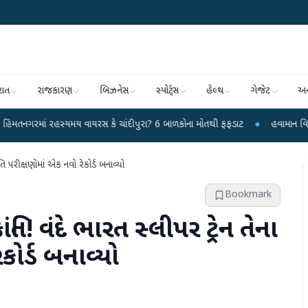
રાત
રાજકારણ
બિઝનેસ
સ્પોર્ટ્સ
હેલ્થ
ગેજેટ
અન
સ્યમય વાયરસ કે ચાંદીપુરા? 6 બાળકોના મોતથી ફફડાટ
●
હવામાન વિભાગે 18 રાજ્યો 
ગતિ પરીક્ષણોમાં એક નવો રેકોર્ડ બનાવ્યો
Bookmark
ંતિ! વંદે ભારત સ્લીપર ટ્રેન તેના
કોર્ડ બનાવ્યો