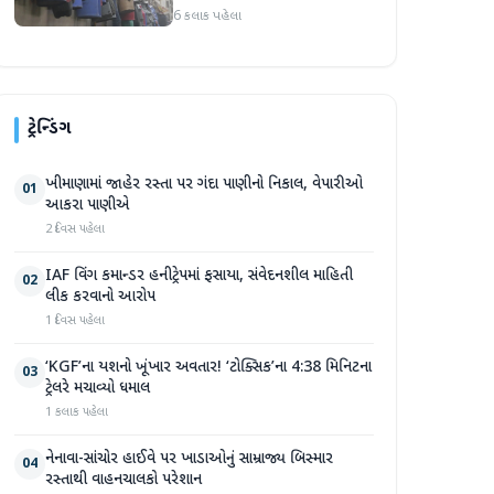
ઓગસ્ટથી અમલમાં
6 કલાક પહેલા
ટ્રેન્ડિંગ
ખીમાણામાં જાહેર રસ્તા પર ગંદા પાણીનો નિકાલ, વેપારીઓ
01
આકરા પાણીએ
2 દિવસ પહેલા
IAF વિંગ કમાન્ડર હનીટ્રેપમાં ફસાયા, સંવેદનશીલ માહિતી
02
લીક કરવાનો આરોપ
1 દિવસ પહેલા
‘KGF’ના યશનો ખૂંખાર અવતાર! ‘ટોક્સિક’ના 4:38 મિનિટના
03
ટ્રેલરે મચાવ્યો ધમાલ
1 કલાક પહેલા
નેનાવા-સાંચોર હાઈવે પર ખાડાઓનું સામ્રાજ્ય બિસ્માર
04
રસ્તાથી વાહનચાલકો પરેશાન