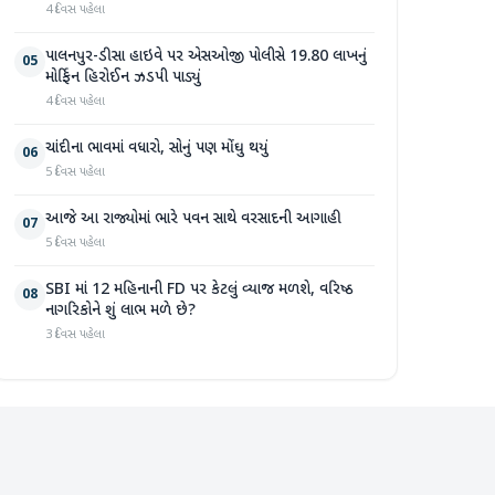
4 દિવસ પહેલા
પાલનપુર-ડીસા હાઇવે પર એસઓજી પોલીસે 19.80 લાખનું
05
મોર્ફિન હિરોઈન ઝડપી પાડ્યું
4 દિવસ પહેલા
ચાંદીના ભાવમાં વધારો, સોનું પણ મોંઘુ થયું
06
5 દિવસ પહેલા
આજે આ રાજ્યોમાં ભારે પવન સાથે વરસાદની આગાહી
07
5 દિવસ પહેલા
SBI માં 12 મહિનાની FD પર કેટલું વ્યાજ મળશે, વરિષ્ઠ
08
નાગરિકોને શું લાભ મળે છે?
3 દિવસ પહેલા