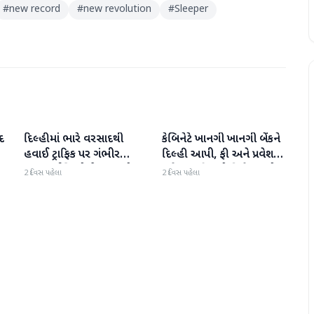
#
new record
#
new revolution
#
Sleeper
દ
દિલ્હીમાં ભારે વરસાદથી
કેબિનેટે ખાનગી ખાનગી બેંકને
રાષ્ટ્રીય
રાષ્ટ્રીય
હવાઈ ટ્રાફિક પર ગંભીર
દિલ્હી આપી, ફી અને પ્રવેશ
અસર; ઈન્ડિગોએ મુસાફરો
માટે નવા નિયમો વિશે જાણો
2 દિવસ પહેલા
2 દિવસ પહેલા
માટે એડવાઈઝરી જાહેર કરી