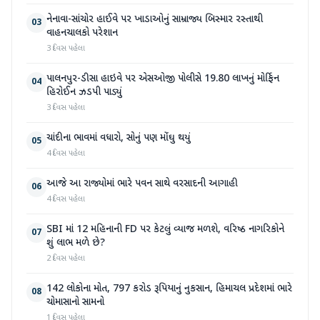
નેનાવા-સાંચોર હાઈવે પર ખાડાઓનું સામ્રાજ્ય બિસ્માર રસ્તાથી
03
વાહનચાલકો પરેશાન
3 દિવસ પહેલા
પાલનપુર-ડીસા હાઇવે પર એસઓજી પોલીસે 19.80 લાખનું મોર્ફિન
04
હિરોઈન ઝડપી પાડ્યું
3 દિવસ પહેલા
ચાંદીના ભાવમાં વધારો, સોનું પણ મોંઘુ થયું
05
4 દિવસ પહેલા
આજે આ રાજ્યોમાં ભારે પવન સાથે વરસાદની આગાહી
06
4 દિવસ પહેલા
SBI માં 12 મહિનાની FD પર કેટલું વ્યાજ મળશે, વરિષ્ઠ નાગરિકોને
07
શું લાભ મળે છે?
2 દિવસ પહેલા
142 લોકોના મોત, 797 કરોડ રૂપિયાનું નુકસાન, હિમાચલ પ્રદેશમાં ભારે
08
ચોમાસાનો સામનો
1 દિવસ પહેલા