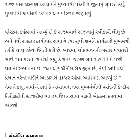
રાજ્યપાલ લક્ષ્મણ આચાર્યને મુખ્યમંત્રી પદેથી રાજીનામું સુપરત કર્યું,"
મુખ્યમંત્રી કાર્યાલયે 'X' પર એક પોસ્ટમાં જણાવ્યું.
પોસ્ટમાં કહેવામાં આવ્યું છે કે રાજ્યપાલે રાજીનામું સ્વીકારી લીધું છે
અને નવી સરકાર કાર્યભાર સંભાળે ત્યાં સુધી શર્માને કાર્યકારી મુખ્યમંત્રી
તરીકે ચાલુ રહેવા વિનંતી કરી છે. બાદમાં, લોકભવનની બહાર પત્રકારો
સાથે વાત કરતા, શર્માએ કહ્યું કે શપથ ગ્રહણ સમારોહ 11 મે પછી
થવાની સંભાવના છે. "આ એક ઐતિહાસિક જીત છે, તેથી અમે વડા
પ્રધાન નરેન્દ્ર મોદીને આ પ્રસંગે હાજર રહેવા આમંત્રણ આપ્યું છે,"
તેમણે કહ્યું. શર્માએ કહ્યું કે આસામના નવા મુખ્યમંત્રીની પસંદગી કેન્દ્રીય
નિરીક્ષકોની હાજરીમાં ભાજપ વિધાનસભા પક્ષની બેઠકમાં કરવામાં
આવશે.
સંબંધિત સમાચાર