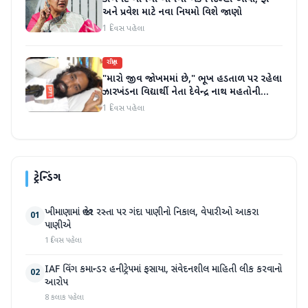
અને પ્રવેશ માટે નવા નિયમો વિશે જાણો
1 દિવસ પહેલા
રાષ્ટ્રીય
"મારો જીવ જોખમમાં છે," ભૂખ હડતાળ પર રહેલા
ઝારખંડના વિદ્યાર્થી નેતા દેવેન્દ્ર નાથ મહતોની
તબિયત ખરાબ
1 દિવસ પહેલા
ટ્રેન્ડિંગ
ખીમાણામાં જાહેર રસ્તા પર ગંદા પાણીનો નિકાલ, વેપારીઓ આકરા
01
પાણીએ
1 દિવસ પહેલા
IAF વિંગ કમાન્ડર હનીટ્રેપમાં ફસાયા, સંવેદનશીલ માહિતી લીક કરવાનો
02
આરોપ
8 કલાક પહેલા