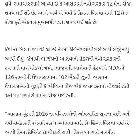
હવે, સમાચાર સામે આવ્યા છે કે આસામમાં નવી સરકાર 12 મેના રોજ
શપથ લઈ શકે છે. આનો અર્થ એ થયો કે હિમંતા બિસ્વા શર્મા 12 મેના
રોજ ફરી એકવાર મુખ્યમંત્રી પદના શપથ લઈ શકે છે.
હિમંતા બિસ્વા શર્માએ આજે ​​તેમના કેબિનેટ સાથીદારો સાથે રાજીનામું
આપી દીધું, જેનાથી ભાજપની આગેવાની હેઠળની નવી સરકારની
રચનાનો માર્ગ મોકળો થયો. ભાજપની આગેવાની હેઠળની NDAએ
126 સભ્યોની વિધાનસભામાં 102 બેઠકો જીતી. આસામ
વિધાનસભાની ચૂંટણી 9 એપ્રિલના રોજ એક જ તબક્કામાં યોજાઈ હતી
અને મતગણતરી 4 મેના રોજ થઈ હતી.
"આસામ ચૂંટણી 2026 ના પરિણામોની ઔપચારિક સૂચના પછી અને
નવી સરકારની રચનાને સરળ બનાવવા માટે, ડૉ. હિમંત બિસ્વા શર્માએ
આજે ​​તેમના કેબિનેટ સાથીદારો સાથે લોકભવન ખાતે માનનીય