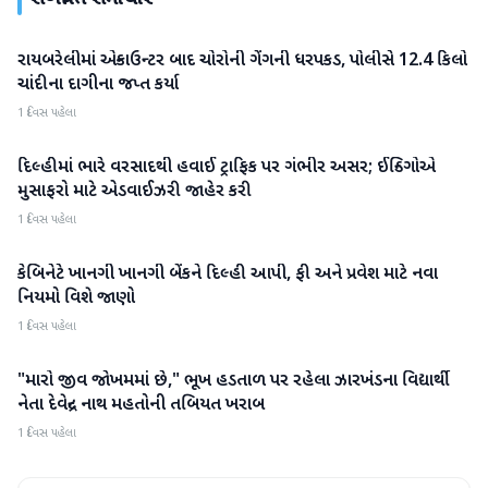
રાયબરેલીમાં એન્કાઉન્ટર બાદ ચોરોની ગેંગની ધરપકડ, પોલીસે 12.4 કિલો
રાષ્ટ્રીય
ચાંદીના દાગીના જપ્ત કર્યા
1 દિવસ પહેલા
દિલ્હીમાં ભારે વરસાદથી હવાઈ ટ્રાફિક પર ગંભીર અસર; ઈન્ડિગોએ
રાષ્ટ્રીય
મુસાફરો માટે એડવાઈઝરી જાહેર કરી
1 દિવસ પહેલા
કેબિનેટે ખાનગી ખાનગી બેંકને દિલ્હી આપી, ફી અને પ્રવેશ માટે નવા
રાષ્ટ્રીય
નિયમો વિશે જાણો
1 દિવસ પહેલા
"મારો જીવ જોખમમાં છે," ભૂખ હડતાળ પર રહેલા ઝારખંડના વિદ્યાર્થી
રાષ્ટ્રીય
નેતા દેવેન્દ્ર નાથ મહતોની તબિયત ખરાબ
1 દિવસ પહેલા