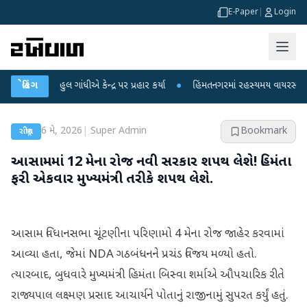
E-Paper
|
Login
રાહુલ ગાંધીએ કેન્દ્ર પર પ્રહાર કર્યા
બ્રેકિંગ
●
હિંમતનગરમાં રહસ્યમય વાયરસ કે ચાંદીપુર
6 મે, 2026
|
Super Admin
Bookmark
રાષ્ટ્રીય
આસામમાં 12 મેના રોજ નવી સરકાર શપથ લેશે! હિમંતા
ફરી એકવાર મુખ્યમંત્રી તરીકે શપથ લેશે.
આસામ વિધાનસભા ચૂંટણીના પરિણામો 4 મેના રોજ જાહેર કરવામાં
આવ્યા હતા, જેમાં NDA ગઠબંધનને પ્રચંડ વિજય મળ્યો હતો.
ત્યારબાદ, બુધવારે મુખ્યમંત્રી હિમંતા બિસ્વા શર્માએ ઔપચારિક રીતે
રાજ્યપાલ લક્ષ્મણ પ્રસાદ આચાર્યને પોતાનું રાજીનામું સુપરત કર્યું હતું.