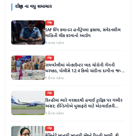
રાષ્ટ્રીય
ના વધુ સમાચાર
રાષ્ટ્રીય
IAF વિંગ કમાન્ડર હનીટ્રેપમાં ફસાયા, સંવેદનશીલ
માહિતી લીક કરવાનો આરોપ
8 કલાક પહેલા
રાષ્ટ્રીય
રાયબરેલીમાં એન્કાઉન્ટર બાદ ચોરોની ગેંગની
ધરપકડ, પોલીસે 12.4 કિલો ચાંદીના દાગીના જપ્ત
કર્યા
1 દિવસ પહેલા
રાષ્ટ્રીય
દિલ્હીમાં ભારે વરસાદથી હવાઈ ટ્રાફિક પર ગંભીર
અસર; ઈન્ડિગોએ મુસાફરો માટે એડવાઈઝરી
જાહેર કરી
1 દિવસ પહેલા
રાષ્ટ્રીય
કેબિનેટે ખાનગી ખાનગી બેંકને દિલ્હી આપી, ફી