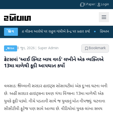
E-Paper
|
Login
રીક્ષા લીકના આરોપો પર રાહુલ ગાંધીએ કેન્દ્ર પર પ્રહાર કર્યા
બ્રેકિંગ
●
હિંમતનગરમાં રહસ્ય
8 જૂન, 2026
|
Super Admin
Bookmark
ગુજરાત
સ્ટેટસમાં 'આઈ ક્વિટ બાય વર્લ્ડ' લખીને એક વ્યક્તિએ
13મા માળેથી કૂદી આપઘાત કર્યો
વલસાડ: જિલ્લાની સરદાર હાઇટ્સ સોસાયટીમાં એક દુ:ખદ ઘટના બની
છે. અહીં સરદાર હાઇટ્સના દમણ ગંગા વિંગ્સના 13મા માળેથી એક
યુવકે કૂદી પડ્યો. નીચે પડતાની સાથે જ યુવકનું મોત નીપજ્યું. ઘટનાના
સીસીટીવી ફૂટેજ પણ સામે આવ્યા છે. વીડિયોમાં યુવક લાંબા સમય