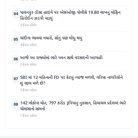
પાલનપુર-ડીસા હાઇવે પર એસઓજી પોલીસે 19.80 લાખનું મોર્ફિન
04
હિરોઈન ઝડપી પાડ્યું
3 દિવસ પહેલા
ચાંદીના ભાવમાં વધારો, સોનું પણ મોંઘુ થયું
05
4 દિવસ પહેલા
આજે આ રાજ્યોમાં ભારે પવન સાથે વરસાદની આગાહી
06
5 દિવસ પહેલા
SBI માં 12 મહિનાની FD પર કેટલું વ્યાજ મળશે, વરિષ્ઠ નાગરિકોને
07
શું લાભ મળે છે?
3 દિવસ પહેલા
142 લોકોના મોત, 797 કરોડ રૂપિયાનું નુકસાન, હિમાચલ પ્રદેશમાં ભારે
08
ચોમાસાનો સામનો
1 દિવસ પહેલા