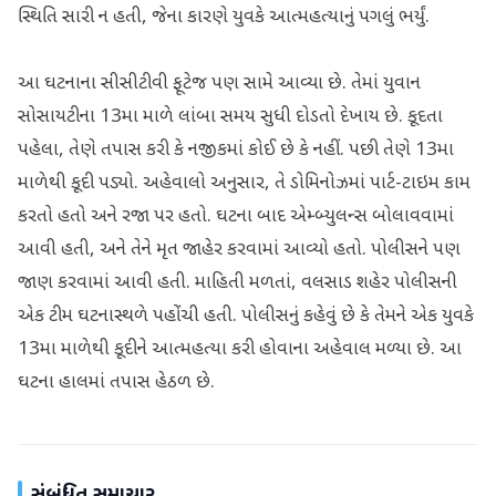
સ્થિતિ સારી ન હતી, જેના કારણે યુવકે આત્મહત્યાનું પગલું ભર્યું.
આ ઘટનાના સીસીટીવી ફૂટેજ પણ સામે આવ્યા છે. તેમાં યુવાન
સોસાયટીના 13મા માળે લાંબા સમય સુધી દોડતો દેખાય છે. કૂદતા
પહેલા, તેણે તપાસ કરી કે નજીકમાં કોઈ છે કે નહીં. પછી તેણે 13મા
માળેથી કૂદી પડ્યો. અહેવાલો અનુસાર, તે ડોમિનોઝમાં પાર્ટ-ટાઇમ કામ
કરતો હતો અને રજા પર હતો. ઘટના બાદ એમ્બ્યુલન્સ બોલાવવામાં
આવી હતી, અને તેને મૃત જાહેર કરવામાં આવ્યો હતો. પોલીસને પણ
જાણ કરવામાં આવી હતી. માહિતી મળતાં, વલસાડ શહેર પોલીસની
એક ટીમ ઘટનાસ્થળે પહોંચી હતી. પોલીસનું કહેવું છે કે તેમને એક યુવકે
13મા માળેથી કૂદીને આત્મહત્યા કરી હોવાના અહેવાલ મળ્યા છે. આ
ઘટના હાલમાં તપાસ હેઠળ છે.
સંબંધિત સમાચાર