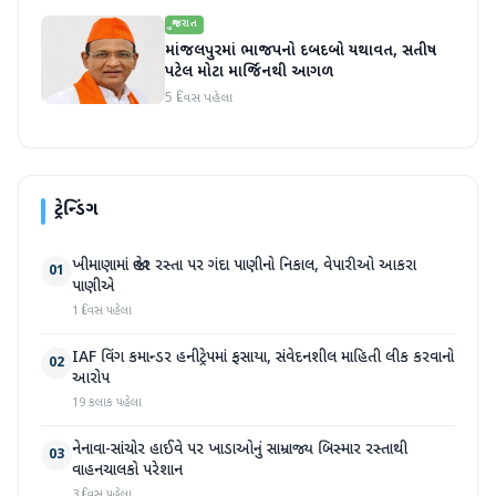
ગુજરાત
માંજલપુરમાં ભાજપનો દબદબો યથાવત, સતીષ
પટેલ મોટા માર્જિનથી આગળ
5 દિવસ પહેલા
ટ્રેન્ડિંગ
ખીમાણામાં જાહેર રસ્તા પર ગંદા પાણીનો નિકાલ, વેપારીઓ આકરા
01
પાણીએ
1 દિવસ પહેલા
IAF વિંગ કમાન્ડર હનીટ્રેપમાં ફસાયા, સંવેદનશીલ માહિતી લીક કરવાનો
02
આરોપ
19 કલાક પહેલા
નેનાવા-સાંચોર હાઈવે પર ખાડાઓનું સામ્રાજ્ય બિસ્માર રસ્તાથી
03
વાહનચાલકો પરેશાન
3 દિવસ પહેલા