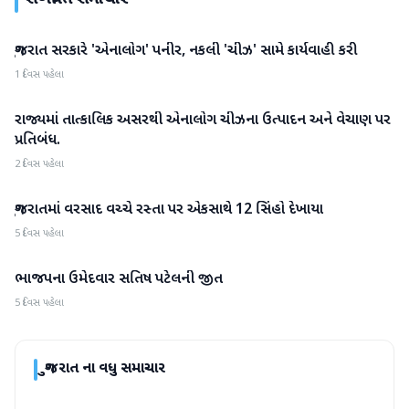
ગુજરાત સરકારે 'એનાલોગ' પનીર, નકલી 'ચીઝ' સામે કાર્યવાહી કરી
ગુજરાત
1 દિવસ પહેલા
રાજ્યમાં તાત્કાલિક અસરથી એનાલોગ ચીઝના ઉત્પાદન અને વેચાણ પર
ગુજરાત
પ્રતિબંધ.
2 દિવસ પહેલા
ગુજરાતમાં વરસાદ વચ્ચે રસ્તા પર એકસાથે 12 સિંહો દેખાયા
ગુજરાત
5 દિવસ પહેલા
ભાજપના ઉમેદવાર સતિષ પટેલની જીત
ગુજરાત
5 દિવસ પહેલા
ગુજરાત
ના વધુ સમાચાર