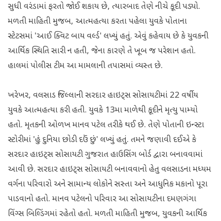
સુધી વરંડામાં ફરતો જોઈ શકાય છે, ત્યારબાદ તેણે નીચે કૂદી પડ્યો.
મળતી માહિતી મુજબ, આત્મહત્યા કરતા પહેલા યુવકે પોતાના
સ્ટેટસમાં 'આઈ ક્વિટ બાય વર્લ્ડ' લખ્યું હતું. એવું કહેવાય છે કે યુવકની
આર્થિક સ્થિતિ સારી ન હતી, જેના કારણે તે ખૂબ જ પરેશાન હતો.
હાલમાં પોલીસ ટીમ આ મામલાની તપાસમાં વ્યસ્ત છે.
ખરેખર, વલસાડ જિલ્લાની સરદાર હાઇટ્સ સોસાયટીમાં 22 વર્ષીય
યુવકે આત્મહત્યા કરી હતી. યુવકે 13મા માળેથી કૂદીને મૃત્યુ પામ્યો
હતો. મૃતકની ઓળખ માનવ પટેલ તરીકે થઈ છે. તેણે પોતાની ઇન્સ્ટા
સ્ટોરીમાં 'હું દુનિયા છોડી દઉં છું' લખ્યું હતું. તમને જણાવી દઈએ કે
સરદાર હાઇટ્સ સોસાયટી ગુજરાત હાઉસિંગ બોર્ડ દ્વારા બનાવવામાં
આવી છે. સરદાર હાઇટ્સ સોસાયટી બનાવવાનો હેતુ વલસાડના મધ્યમ
વર્ગના પરિવારો અને સામાન્ય લોકોને સસ્તા અને આધુનિક મકાનો પૂરા
પાડવાનો હતો. માનવ પટેલનો પરિવાર આ સોસાયટીના દમણગંગા
વિંગ્સ બિલ્ડિંગમાં રહેતો હતો. મળતી માહિતી મુજબ, યુવકની આર્થિક