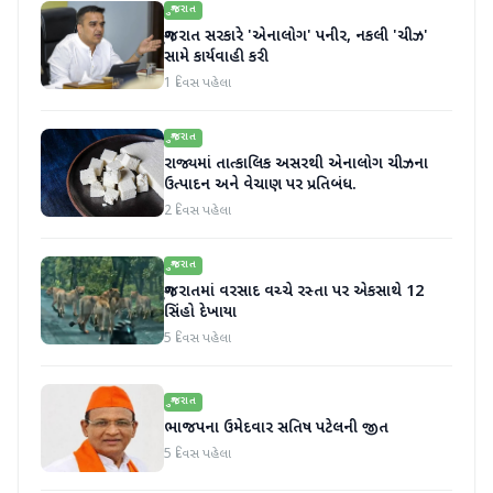
ગુજરાત
ગુજરાત સરકારે 'એનાલોગ' પનીર, નકલી 'ચીઝ'
સામે કાર્યવાહી કરી
1 દિવસ પહેલા
ગુજરાત
રાજ્યમાં તાત્કાલિક અસરથી એનાલોગ ચીઝના
ઉત્પાદન અને વેચાણ પર પ્રતિબંધ.
2 દિવસ પહેલા
ગુજરાત
ગુજરાતમાં વરસાદ વચ્ચે રસ્તા પર એકસાથે 12
સિંહો દેખાયા
5 દિવસ પહેલા
ગુજરાત
ભાજપના ઉમેદવાર સતિષ પટેલની જીત
5 દિવસ પહેલા