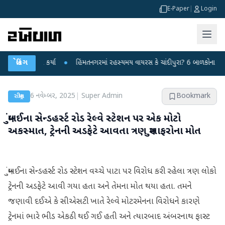
E-Paper
|
Login
 પ્રહાર કર્યા
બ્રેકિંગ
●
હિંમતનગરમાં રહસ્યમય વાયરસ કે ચાંદીપુરા? 6 બાળકોના મોતથી ફફડ
6 નવેમ્બર, 2025
|
Super Admin
Bookmark
રાષ્ટ્રીય
મુંબઈના સેન્ડહર્સ્ટ રોડ રેલ્વે સ્ટેશન પર એક મોટો
અકસ્માત, ટ્રેનની અડફેટે આવતા ત્રણ મુસાફરોના મોત
મુંબઈના સેન્ડહર્સ્ટ રોડ સ્ટેશન વચ્ચે પાટા પર વિરોધ કરી રહેલા ત્રણ લોકો
ટ્રેનની અડફેટે આવી ગયા હતા અને તેમના મોત થયા હતા. તમને
જણાવી દઈએ કે સીએસટી ખાતે રેલ્વે મોટરમેનના વિરોધને કારણે
ટ્રેનમાં ભારે ભીડ એકઠી થઈ ગઈ હતી અને ત્યારબાદ અંબરનાથ ફાસ્ટ