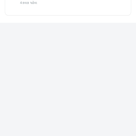
4 કલાક પહેલા