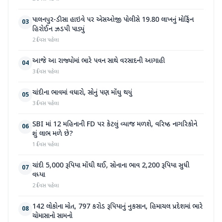
પાલનપુર-ડીસા હાઇવે પર એસઓજી પોલીસે 19.80 લાખનું મોર્ફિન
03
હિરોઈન ઝડપી પાડ્યું
2 દિવસ પહેલા
આજે આ રાજ્યોમાં ભારે પવન સાથે વરસાદની આગાહી
04
3 દિવસ પહેલા
ચાંદીના ભાવમાં વધારો, સોનું પણ મોંઘુ થયું
05
3 દિવસ પહેલા
SBI માં 12 મહિનાની FD પર કેટલું વ્યાજ મળશે, વરિષ્ઠ નાગરિકોને
06
શું લાભ મળે છે?
1 દિવસ પહેલા
ચાંદી 5,000 રૂપિયા મોંઘી થઈ, સોનાના ભાવ 2,200 રૂપિયા સુધી
07
વધ્યા
2 દિવસ પહેલા
142 લોકોના મોત, 797 કરોડ રૂપિયાનું નુકસાન, હિમાચલ પ્રદેશમાં ભારે
08
ચોમાસાનો સામનો