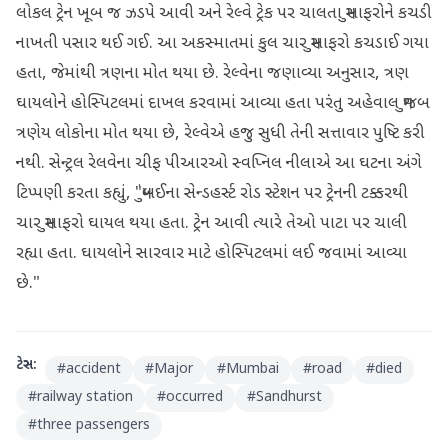
લોકલ ટ્રેન ખૂબ જ ઝડપે આવી અને રેલ્વે ટ્રેક પર ચાલતા મુસાફરોને કચડી
નાખતી પસાર થઈ ગઈ. આ અકસ્માતમાં કુલ ચાર મુસાફરો કચડાઈ ગયા
હતા, જેમાંથી ત્રણના મોત થયા છે. રેલ્વેના જણાવ્યા અનુસાર, ત્રણ
ઘાયલોને હોસ્પિટલમાં દાખલ કરવામાં આવ્યા હતા પરંતુ અહેવાલ મુજબ
ત્રણેય લોકોના મોત થયા છે, રેલ્વેએ હજુ સુધી તેની સત્તાવાર પુષ્ટિ કરી
નથી. સેન્ટ્રલ રેલવેના ચીફ પીઆરઓ સ્વપ્નિલ નીલાએ આ ઘટના અંગે
ટિપ્પણી કરતા કહ્યું, "મુંબઈના સેન્ડહર્સ્ટ રોડ સ્ટેશન પર ટ્રેનની ટક્કરથી
ચાર મુસાફરો ઘાયલ થયા હતા. ટ્રેન આવી ત્યારે તેઓ પાટા પર ચાલી
રહ્યા હતા. ઘાયલોને સારવાર માટે હોસ્પિટલમાં લઈ જવામાં આવ્યા
છે."
ટેગ્સ:
#
accident
#
Major
#
Mumbai
#
road
#
died
#
railway station
#
occurred
#
Sandhurst
#
three passengers