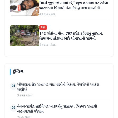
"મારો જીવ જોખમમાં છે," ભૂખ હડતાળ પર રહેલા
ઝારખંડના વિદ્યાર્થી નેતા દેવેન્દ્ર નાથ મહતોની
તબિયત ખરાબ
4 કલાક પહેલા
રાષ્ટ્રીય
142 લોકોના મોત, 797 કરોડ રૂપિયાનું નુકસાન,
હિમાચલ પ્રદેશમાં ભારે ચોમાસાનો સામનો
4 કલાક પહેલા
ટ્રેન્ડિંગ
ખીમાણામાં જાહેર રસ્તા પર ગંદા પાણીનો નિકાલ, વેપારીઓ આકરા
01
પાણીએ
3 કલાક પહેલા
નેનાવા-સાંચોર હાઈવે પર ખાડાઓનું સામ્રાજ્ય બિસ્માર રસ્તાથી
02
વાહનચાલકો પરેશાન
2 દિવસ પહેલા