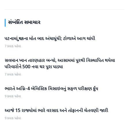
સંબંધિત સમાચાર
પટનામાં યુવકના મોત બાદ અંધાધૂંધી; ટોળાએ આગ ચાંપી
રાષ્ટ્રીય
7 કલાક પહેલા
સલમાન ખાન તારણહાર બન્યો, આસામમાં પૂરથી વિસ્થાપિત થયેલા
રાષ્ટ્રીય
પરિવારોને 500 નવા ઘર પૂરા પાડ્યા
7 કલાક પહેલા
ભારતે અગ્નિ-4 બેલિસ્ટિક મિસાઇલનું સફળ પરીક્ષણ કર્યું
રાષ્ટ્રીય
9 કલાક પહેલા
આજે 15 રાજ્યોમાં ભારે વરસાદ અને તોફાનની ચેતવણી જારી
રાષ્ટ્રીય
9 કલાક પહેલા