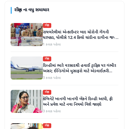
રાષ્ટ્રીય
ના વધુ સમાચાર
રાષ્ટ્રીય
રાયબરેલીમાં એન્કાઉન્ટર બાદ ચોરોની ગેંગની
ધરપકડ, પોલીસે 12.4 કિલો ચાંદીના દાગીના જપ્ત
કર્યા
1 કલાક પહેલા
રાષ્ટ્રીય
દિલ્હીમાં ભારે વરસાદથી હવાઈ ટ્રાફિક પર ગંભીર
અસર; ઈન્ડિગોએ મુસાફરો માટે એડવાઈઝરી
જાહેર કરી
3 કલાક પહેલા
રાષ્ટ્રીય
કેબિનેટે ખાનગી ખાનગી બેંકને દિલ્હી આપી, ફી
અને પ્રવેશ માટે નવા નિયમો વિશે જાણો
3 કલાક પહેલા
રાષ્ટ્રીય