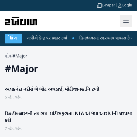
E-Paper
|
Login
રાહુલ ગાંધીએ કેન્દ્ર પર પ્રહાર કર્યા
બ્રેકિંગ
●
હિંમતનગરમાં રહસ્યમય વાયરસ કે ચાંદીપુર
હોમ
/
#Major
#
Major
અલકનંદા નદીમાં બે બોટ અથડાઈ, મોટી જાનહાનિ ટળી
રાષ્ટ્રીય
5 મહિના પહેલા
દિલ્હી બ્લાસ્ટની તપાસમાં મોટી સફળતા: NIA એ 9મા આરોપીની ધરપકડ
રાષ્ટ્રીય
કરી
7 મહિના પહેલા