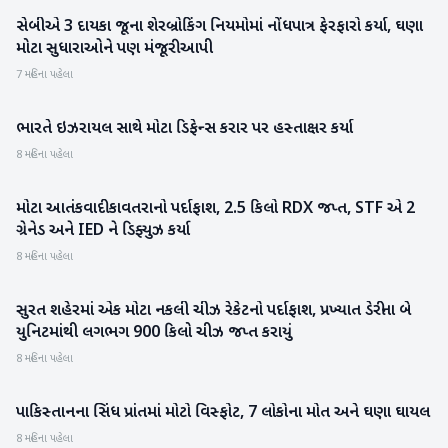
સેબીએ 3 દાયકા જૂના શેરબ્રોકિંગ નિયમોમાં નોંધપાત્ર ફેરફારો કર્યા, ઘણા
રાષ્ટ્રીય
મોટા સુધારાઓને પણ મંજૂરી આપી
7 મહિના પહેલા
ભારતે ઇઝરાયલ સાથે મોટા ડિફેન્સ કરાર પર હસ્તાક્ષર કર્યા
રાષ્ટ્રીય
8 મહિના પહેલા
મોટા આતંકવાદી કાવતરાનો પર્દાફાશ, 2.5 કિલો RDX જપ્ત, STF એ 2
રાષ્ટ્રીય
ગ્રેનેડ અને IED ને ડિફ્યુઝ કર્યા
8 મહિના પહેલા
સુરત શહેરમાં એક મોટા નકલી ચીઝ રેકેટનો પર્દાફાશ, પ્રખ્યાત ડેરીના બે
ગુજરાત
યુનિટમાંથી લગભગ 900 કિલો ચીઝ જપ્ત કરાયું
8 મહિના પહેલા
પાકિસ્તાનના સિંધ પ્રાંતમાં મોટો વિસ્ફોટ, 7 લોકોના મોત અને ઘણા ઘાયલ
આંતરરાષ્ટ્રીય
8 મહિના પહેલા