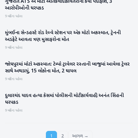
ગુજરાત ATS એ મોટા આતંકવાદી કાવતરાનો કર્યો પર્દાફાશ, 3
રાષ્ટ્રીય
આરોપીઓની ધરપકડ
9 મહિના પહેલા
મુંબઈના સેન્ડહર્સ્ટ રોડ રેલ્વે સ્ટેશન પર એક મોટો અકસ્માત, ટ્રેનની
રાષ્ટ્રીય
અડફેટે આવતા ત્રણ મુસાફરોના મોત
9 મહિના પહેલા
જોધપુરમાં મોટો અકસ્માત: ટેમ્પો ટ્રાવેલર રસ્તાની બાજુમાં આવેલા ટ્રેલર
રાષ્ટ્રીય
સાથે અથડાયું, 15 લોકોના મોત, 2 ઘાયલ
9 મહિના પહેલા
દુલારચંદ યાદવ હત્યા કેસમાં પોલીસની મોટી કાર્યવાહી, અનંત સિંહની
રાષ્ટ્રીય
ધરપકડ
9 મહિના પહેલા
1
2
આગળ →