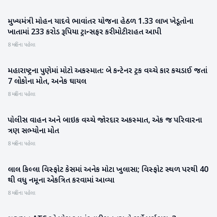
મુખ્યમંત્રી મોહન યાદવે ભાવાંતર યોજના હેઠળ 1.33 લાખ ખેડૂતોના
રાષ્ટ્રીય
ખાતામાં 233 કરોડ રૂપિયા ટ્રાન્સફર કરી મોટી રાહત આપી
8 મહિના પહેલા
મહારાષ્ટ્રના પુણેમાં મોટો અકસ્માત: બે કન્ટેનર ટ્રક વચ્ચે કાર કચડાઈ જતાં
રાષ્ટ્રીય
7 લોકોના મોત, અનેક ઘાયલ
8 મહિના પહેલા
પોલીસ વાહન અને બાઇક વચ્ચે જોરદાર અકસ્માત, એક જ પરિવારના
રાષ્ટ્રીય
ત્રણ સભ્યોના મોત
8 મહિના પહેલા
લાલ કિલ્લા વિસ્ફોટ કેસમાં અનેક મોટા ખુલાસા; વિસ્ફોટ સ્થળ પરથી 40
રાષ્ટ્રીય
થી વધુ નમૂના એકત્રિત કરવામાં આવ્યા
8 મહિના પહેલા