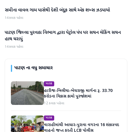
સમીના વાવલ ગામ પાસેથી દેશી બંદૂક સાથે એક શખ્સ ઝડપાયો
પાટણ
14 કલાક પહેલા
પાટણ જિલ્લા પુરવઠા વિભાગ દ્વારા પેટ્રોલ પંપ પર સઘન ચેકિંગ સઘન
પાટણ
હાથ ધરાયું
14 કલાક પહેલા
પાટણ
ના વધુ સમાચાર
પાટણ
હારીજ-બિલીયા-બેચરાજી માર્ગના રૂ. 33.70
કરોડના વિકાસ કામો પૂરજોશમાં
12 કલાક પહેલા
પાટણ
વારાહીમાંથી આધાર-પુરાવા વગરના 16 શંકાસ્પદ
વાહનો જપ્ત કરતી LCB પોલીસ