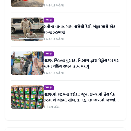
14 કલાક પહેલા
પાટણ
સમીના વાવલ ગામ પાસેથી દેશી બંદૂક સાથે એક
શખ્સ ઝડપાયો
14 કલાક પહેલા
પાટણ
પાટણ જિલ્લા પુરવઠા વિભાગ દ્વારા પેટ્રોલ પંપ પર
સઘન ચેકિંગ સઘન હાથ ધરાયું
14 કલાક પહેલા
પાટણ
પાટણમાં FDAના દરોડા: જૂના ડબ્બામાં તેલ પેક
કરતા બે એકમો સીલ, રૂ. ૧૬.૧૪ લાખનો જથ્થો
જપ્ત
1 દિવસ પહેલા