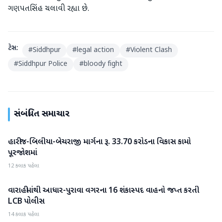
ગણપતસિંહ ચલાવી રહ્યા છે.
ટેગ્સ:
#
Siddhpur
#
legal action
#
Violent Clash
#
Siddhpur Police
#
bloody fight
સંબંધિત સમાચાર
હારીજ-બિલીયા-બેચરાજી માર્ગના રૂ. 33.70 કરોડના વિકાસ કામો
પાટણ
પૂરજોશમાં
12 કલાક પહેલા
વારાહીમાંથી આધાર-પુરાવા વગરના 16 શંકાસ્પદ વાહનો જપ્ત કરતી
પાટણ
LCB પોલીસ
14 કલાક પહેલા