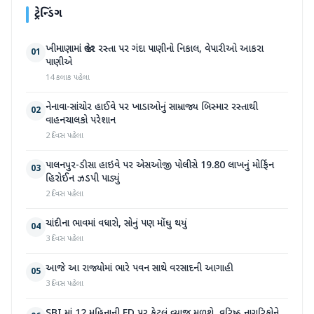
ટ્રેન્ડિંગ
ખીમાણામાં જાહેર રસ્તા પર ગંદા પાણીનો નિકાલ, વેપારીઓ આકરા
01
પાણીએ
14 કલાક પહેલા
નેનાવા-સાંચોર હાઈવે પર ખાડાઓનું સામ્રાજ્ય બિસ્માર રસ્તાથી
02
વાહનચાલકો પરેશાન
2 દિવસ પહેલા
પાલનપુર-ડીસા હાઇવે પર એસઓજી પોલીસે 19.80 લાખનું મોર્ફિન
03
હિરોઈન ઝડપી પાડ્યું
2 દિવસ પહેલા
ચાંદીના ભાવમાં વધારો, સોનું પણ મોંઘુ થયું
04
3 દિવસ પહેલા
આજે આ રાજ્યોમાં ભારે પવન સાથે વરસાદની આગાહી
05
3 દિવસ પહેલા
SBI માં 12 મહિનાની FD પર કેટલું વ્યાજ મળશે, વરિષ્ઠ નાગરિકોને