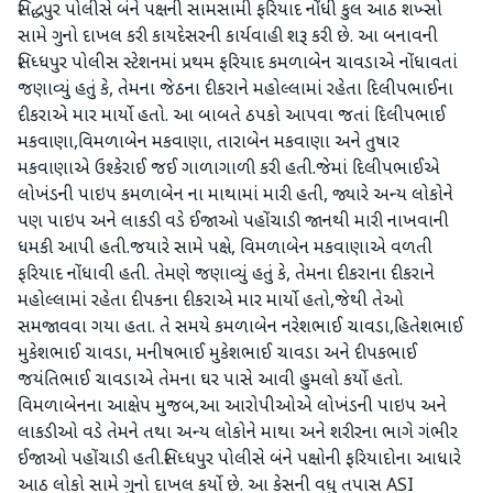
સિદ્ધપુર પોલીસે બંને પક્ષની સામસામી ફરિયાદ નોંધી કુલ આઠ શખ્સો
સામે ગુનો દાખલ કરી કાયદેસરની કાર્યવાહી શરૂ કરી છે. આ બનાવની
સિધ્ધપુર પોલીસ સ્ટેશનમાં પ્રથમ ફરિયાદ કમળાબેન ચાવડાએ નોંધાવતાં
જણાવ્યું હતું કે, તેમના જેઠના દીકરાને મહોલ્લામાં રહેતા દિલીપભાઈના
દીકરાએ માર માર્યો હતો. આ બાબતે ઠપકો આપવા જતાં દિલીપભાઈ
મકવાણા,વિમળાબેન મકવાણા, તારાબેન મકવાણા અને તુષાર
મકવાણાએ ઉશ્કેરાઈ જઈ ગાળાગાળી કરી હતી.જેમાં દિલીપભાઈએ
લોખંડની પાઇપ કમળાબેન ના માથામાં મારી હતી, જ્યારે અન્ય લોકોને
પણ પાઇપ અને લાકડી વડે ઈજાઓ પહોંચાડી જાનથી મારી નાખવાની
ધમકી આપી હતી.જયારે સામે પક્ષે, વિમળાબેન મકવાણાએ વળતી
ફરિયાદ નોંધાવી હતી. તેમણે જણાવ્યું હતું કે, તેમના દીકરાના દીકરાને
મહોલ્લામાં રહેતા દીપકના દીકરાએ માર માર્યો હતો,જેથી તેઓ
સમજાવવા ગયા હતા. તે સમયે કમળાબેન નરેશભાઈ ચાવડા,હિતેશભાઈ
મુકેશભાઈ ચાવડા, મનીષભાઈ મુકેશભાઈ ચાવડા અને દીપકભાઈ
જયંતિભાઈ ચાવડાએ તેમના ઘર પાસે આવી હુમલો કર્યો હતો.
વિમળાબેનના આક્ષેપ મુજબ,આ આરોપીઓએ લોખંડની પાઇપ અને
લાકડીઓ વડે તેમને તથા અન્ય લોકોને માથા અને શરીરના ભાગે ગંભીર
ઈજાઓ પહોંચાડી હતી.સિધ્ધપુર પોલીસે બંને પક્ષોની ફરિયાદોના આધારે
આઠ લોકો સામે ગુનો દાખલ કર્યો છે. આ કેસની વધુ તપાસ ASI