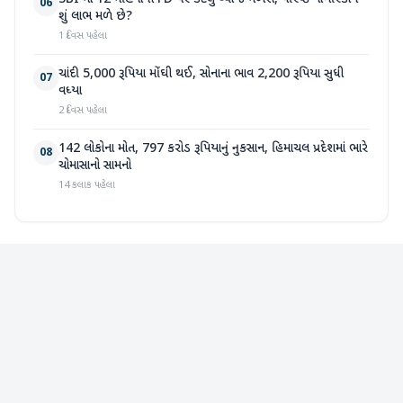
06
શું લાભ મળે છે?
1 દિવસ પહેલા
ચાંદી 5,000 રૂપિયા મોંઘી થઈ, સોનાના ભાવ 2,200 રૂપિયા સુધી
07
વધ્યા
2 દિવસ પહેલા
142 લોકોના મોત, 797 કરોડ રૂપિયાનું નુકસાન, હિમાચલ પ્રદેશમાં ભારે
08
ચોમાસાનો સામનો
14 કલાક પહેલા