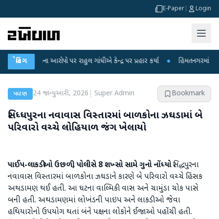
E-Paper
|
Login
ષા લીકના આરોપો પર રાહુલ ગાંધીએ કેન્દ્ર પર પ્રહાર કર્યા
બ્રેકિંગ
●
હિંમતનગરમાં રહસ્યમય વ
24 જાન્યુઆરી, 2026
|
Super Admin
Bookmark
પાટણ
સિધ્ધપુરના નવાવાસ વિસ્તારમાં બાળકોના ઝઘડામાં બે
પરિવારો વચ્ચે લોહિયાળ જંગ ખેલાયો
પાઈપ-લાકડીઓ ઉછળી, પોલીસે 8 શખ્સો સામે ગુનો નોંધ્યો
સિદ્ધપુરના
નવાવાસ વિસ્તારમાં બાળકોના ઝઘડાને કારણે બે પરિવારો વચ્ચે હિંસક
અથડામણ થઈ હતી. આ ઘટના વાલ્મિકી વાસ અને ચામુંડા ચોક પાસે
બની હતી. અથડામણમાં લોખંડની પાઇપ અને લાકડીઓ જેવા
હથિયારોનો ઉપયોગ થતાં બંને પક્ષના લોકોને ઈજાઓ પહોંચી હતી.