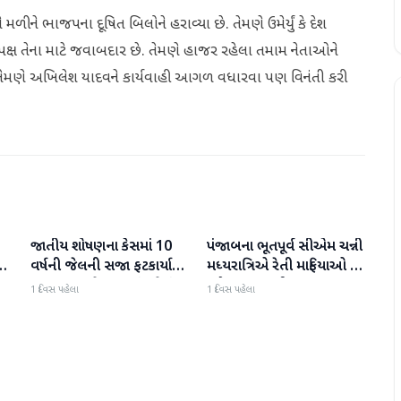
મળીને ભાજપના દૂષિત બિલોને હરાવ્યા છે. તેમણે ઉમેર્યું કે દેશ
ક્ષ તેના માટે જવાબદાર છે. તેમણે હાજર રહેલા તમામ નેતાઓને
. તેમણે અખિલેશ યાદવને કાર્યવાહી આગળ વધારવા પણ વિનંતી કરી
જાતીય શોષણના કેસમાં 10
પંજાબના ભૂતપૂર્વ સીએમ ચન્ની
રાજકારણ
રાજકારણ
ી
વર્ષની જેલની સજા ફટકાર્યા
મધ્યરાત્રિએ રેતી માફિયાઓ પર
બાદ તરુણ તેજપાલનું પહેલું
દરોડા પાડવા નીકળ્યા
1 દિવસ પહેલા
1 દિવસ પહેલા
નિવેદન