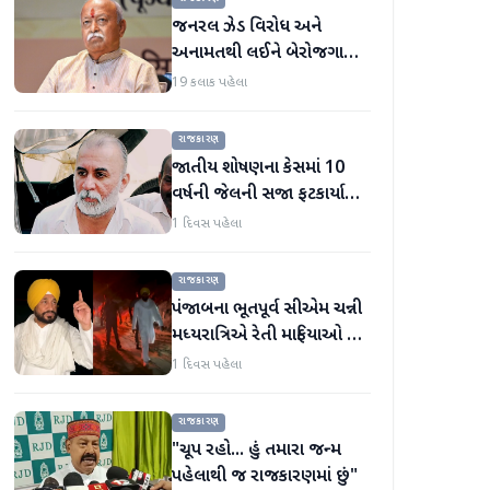
જનરલ ઝેડ વિરોધ અને
અનામતથી લઈને બેરોજગારી
સુધી, મોહન ભાગવતે બધા
19 કલાક પહેલા
મુદ્દાઓ પર વાત કરી
રાજકારણ
જાતીય શોષણના કેસમાં 10
વર્ષની જેલની સજા ફટકાર્યા
બાદ તરુણ તેજપાલનું પહેલું
1 દિવસ પહેલા
નિવેદન
રાજકારણ
પંજાબના ભૂતપૂર્વ સીએમ ચન્ની
મધ્યરાત્રિએ રેતી માફિયાઓ પર
દરોડા પાડવા નીકળ્યા
1 દિવસ પહેલા
રાજકારણ
"ચૂપ રહો... હું તમારા જન્મ
પહેલાથી જ રાજકારણમાં છું"