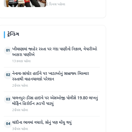
2 દિવસ પહેલા
ટ્રેન્ડિંગ
ખીમાણામાં જાહેર રસ્તા પર ગંદા પાણીનો નિકાલ, વેપારીઓ
01
આકરા પાણીએ
13 કલાક પહેલા
નેનાવા-સાંચોર હાઈવે પર ખાડાઓનું સામ્રાજ્ય બિસ્માર
02
રસ્તાથી વાહનચાલકો પરેશાન
2 દિવસ પહેલા
પાલનપુર-ડીસા હાઇવે પર એસઓજી પોલીસે 19.80 લાખનું
03
મોર્ફિન હિરોઈન ઝડપી પાડ્યું
2 દિવસ પહેલા
ચાંદીના ભાવમાં વધારો, સોનું પણ મોંઘુ થયું
04
3 દિવસ પહેલા