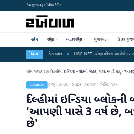
ઉત્તર ગુજરાતનું લોકપ્રિય દૈનિક
હોમ
રાષ્ટ્રીય
આંતરરાષ્ટ્રીય
ગુજરાત
ઉત્તર ગુજ
 રિચાર્જ અને ડેટા પ્લાન
બ્રેકિંગ
●
UGC-NET પરીક્ષા લીકના આરોપો પર રાહુલ ગાંધીએ કેન્દ્ર પર
હોમ
/
રાજકારણ
/
દિલ્હીમાં ઇન્ડિયા બ્લોકની બેઠક, શરદ પવારે કહ્યું- 'આપણી
8 જૂન, 2026
|
Super Admin
1
મિનિટ વાંચન
રાજકારણ
દિલ્હીમાં ઇન્ડિયા બ્લોકની બ
'આપણી પાસે 3 વર્ષ છે, બધ
છે'