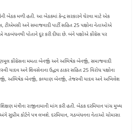
્ષોની બેઠક મળી હતી. આ બેઠકમાં કેન્દ્ર સરકારને ઘેરવા માટે એક
ગ્રેસ, ટીએમસી અને સમાજવાદી પાર્ટી સહિત 25 પક્ષોના નેતાઓએ
ંધનથી પોતાને દૂર કરી દીધા છે. બંને પક્ષોએ કોંગ્રેસ પર
તૃણમૂલ કોંગ્રેસના મમતા બેનર્જી અને અભિષેક બેનર્જી, સમાજવાદી
ેજસ્વી યાદવ અને શિવસેનાના ઉદ્ધવ ઠાકર સહિત 25 વિરોધ પક્ષોના
, અભિષેક બેનર્જી, કલ્યાણ બેનર્જી, તેજસ્વી યાદવ અને અખિલેશ
શિક્ષણ મંત્રીના રાજીનામાની માંગ કરી હતી. બેઠક દરમિયાન પાંચ મુખ્ય
 અંગે સુપ્રીમ કોર્ટને પત્ર લખશે. દરમિયાન, ગઠબંધનના નેતાઓ ચોમાસા