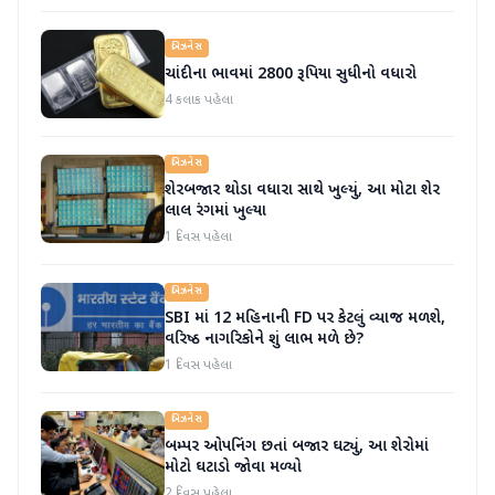
બિઝનેસ
ચાંદીના ભાવમાં 2800 રૂપિયા સુધીનો વધારો
4 કલાક પહેલા
બિઝનેસ
શેરબજાર થોડા વધારા સાથે ખુલ્યું, આ મોટા શેર
લાલ રંગમાં ખુલ્યા
1 દિવસ પહેલા
બિઝનેસ
SBI માં 12 મહિનાની FD પર કેટલું વ્યાજ મળશે,
વરિષ્ઠ નાગરિકોને શું લાભ મળે છે?
1 દિવસ પહેલા
બિઝનેસ
બમ્પર ઓપનિંગ છતાં બજાર ઘટ્યું, આ શેરોમાં
મોટો ઘટાડો જોવા મળ્યો
2 દિવસ પહેલા