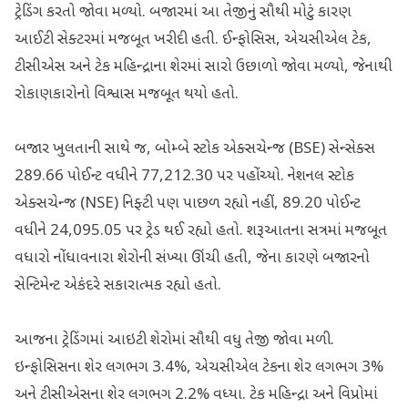
ટ્રેડિંગ કરતો જોવા મળ્યો. બજારમાં આ તેજીનું સૌથી મોટું કારણ
આઈટી સેક્ટરમાં મજબૂત ખરીદી હતી. ઈન્ફોસિસ, એચસીએલ ટેક,
ટીસીએસ અને ટેક મહિન્દ્રાના શેરમાં સારો ઉછાળો જોવા મળ્યો, જેનાથી
રોકાણકારોનો વિશ્વાસ મજબૂત થયો હતો.
બજાર ખુલતાની સાથે જ, બોમ્બે સ્ટોક એક્સચેન્જ (BSE) સેન્સેક્સ
289.66 પોઈન્ટ વધીને 77,212.30 પર પહોંચ્યો. નેશનલ સ્ટોક
એક્સચેન્જ (NSE) નિફ્ટી પણ પાછળ રહ્યો નહીં, 89.20 પોઈન્ટ
વધીને 24,095.05 પર ટ્રેડ થઈ રહ્યો હતો. શરૂઆતના સત્રમાં મજબૂત
વધારો નોંધાવનારા શેરોની સંખ્યા ઊંચી હતી, જેના કારણે બજારનો
સેન્ટિમેન્ટ એકંદરે સકારાત્મક રહ્યો હતો.
આજના ટ્રેડિંગમાં આઇટી શેરોમાં સૌથી વધુ તેજી જોવા મળી.
ઇન્ફોસિસના શેર લગભગ 3.4%, એચસીએલ ટેકના શેર લગભગ 3%
અને ટીસીએસના શેર લગભગ 2.2% વધ્યા. ટેક મહિન્દ્રા અને વિપ્રોમાં