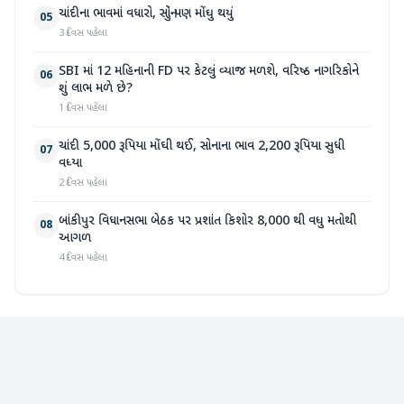
ચાંદીના ભાવમાં વધારો, સોનું પણ મોંઘુ થયું
05
3 દિવસ પહેલા
SBI માં 12 મહિનાની FD પર કેટલું વ્યાજ મળશે, વરિષ્ઠ નાગરિકોને
06
શું લાભ મળે છે?
1 દિવસ પહેલા
ચાંદી 5,000 રૂપિયા મોંઘી થઈ, સોનાના ભાવ 2,200 રૂપિયા સુધી
07
વધ્યા
2 દિવસ પહેલા
બાંકીપુર વિધાનસભા બેઠક પર પ્રશાંત કિશોર 8,000 થી વધુ મતોથી
08
આગળ
4 દિવસ પહેલા