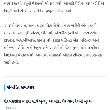
પણ 1% થી વધુનો ઉછાળો જોવા મળ્યો. આઇટી શેરોમાં આ ખરીદીએ
નિફ્ટી અને સેન્સેક્સ બંનેને મજબૂત ટેકો આપ્યો.
આઇટી ઉપરાંત, અન્ય ઘણા મોટા શેરોમાં પણ ખરીદી જોવા મળી.
ઇટરનલ, અદાણી પોર્ટ્સ, ઇન્ડિગો, એચડીએફસી બેંક, ટાટા સ્ટીલ,
ટાઇટન, એસબીઆઇ, સન ફાર્મા, કોટક મહિન્દ્રા બેંક, મહિન્દ્રા એન્ડ
મહિન્દ્રા, એશિયન પેઇન્ટ્સ અને આઇટીસી જેવા મુખ્ય શેરોમાં લીલા
નિશાનમાં વેપાર થયો. આનાથી બજારનો એકંદર સેન્ટિમેન્ટ સકારાત્મક
રહ્યો હતો.
સંબંધિત સમાચાર
શેરબજાર થોડા વધારા સાથે ખુલ્યું, આ મોટા શેર લાલ રંગમાં ખુલ્યા
બિઝનેસ
1 દિવસ પહેલા