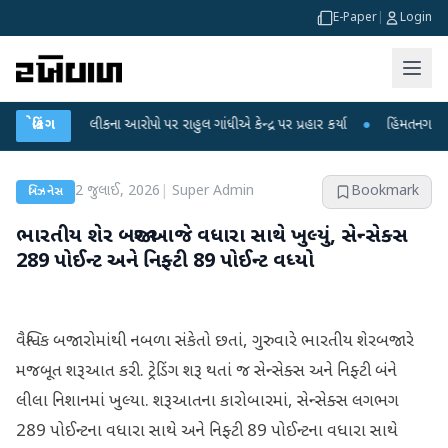
E-Paper
|
Login
ક્ષા લીકના આરોપો પર રાહુલ ગાંધીએ કેન્દ્ર પર પ્રહાર કર્યા
બ્રેકિંગ
●
હિંમતનગરમાં રહસ્યમય
2 જુલાઈ, 2026
|
Super Admin
Bookmark
બિઝનેસ
ભારતીય શેર બજાર આજે વધારા સાથે ખુલ્યું, સેન્સેક્સ
289 પોઈન્ટ અને નિફ્ટી 89 પોઈન્ટ વધ્યો
વૈશ્વિક બજારોમાંથી નબળા સંકેતો છતાં, ગુરુવારે ભારતીય શેરબજારે
મજબૂત શરૂઆત કરી. ટ્રેડિંગ શરૂ થતાં જ સેન્સેક્સ અને નિફ્ટી બંને
લીલા નિશાનમાં ખુલ્યા. શરૂઆતના કારોબારમાં, સેન્સેક્સ લગભગ
289 પોઈન્ટના વધારા સાથે અને નિફ્ટી 89 પોઈન્ટના વધારા સાથે