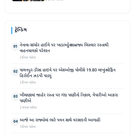
ટ્રેન્ડિંગ
નેનાવા-સાંચોર હાઈવે પર ખાડાઓનું સામ્રાજ્ય બિસ્માર રસ્તાથી
01
વાહનચાલકો પરેશાન
2 દિવસ પહેલા
પાલનપુર-ડીસા હાઇવે પર એસઓજી પોલીસે 19.80 લાખનું મોર્ફિન
02
હિરોઈન ઝડપી પાડ્યું
2 દિવસ પહેલા
ખીમાણામાં જાહેર રસ્તા પર ગંદા પાણીનો નિકાલ, વેપારીઓ આકરા
03
પાણીએ
2 કલાક પહેલા
આજે આ રાજ્યોમાં ભારે પવન સાથે વરસાદની આગાહી
04
3 દિવસ પહેલા