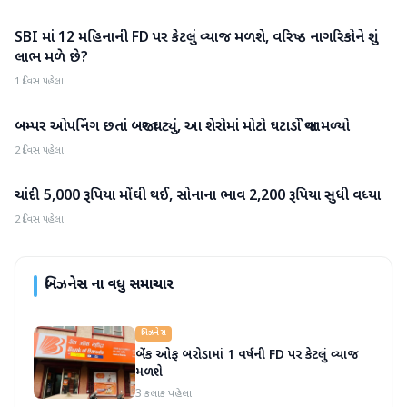
SBI માં 12 મહિનાની FD પર કેટલું વ્યાજ મળશે, વરિષ્ઠ નાગરિકોને શું
બિઝનેસ
લાભ મળે છે?
1 દિવસ પહેલા
બમ્પર ઓપનિંગ છતાં બજાર ઘટ્યું, આ શેરોમાં મોટો ઘટાડો જોવા મળ્યો
બિઝનેસ
2 દિવસ પહેલા
ચાંદી 5,000 રૂપિયા મોંઘી થઈ, સોનાના ભાવ 2,200 રૂપિયા સુધી વધ્યા
બિઝનેસ
2 દિવસ પહેલા
બિઝનેસ
ના વધુ સમાચાર
બિઝનેસ
બેંક ઓફ બરોડામાં 1 વર્ષની FD પર કેટલું વ્યાજ
મળશે
3 કલાક પહેલા