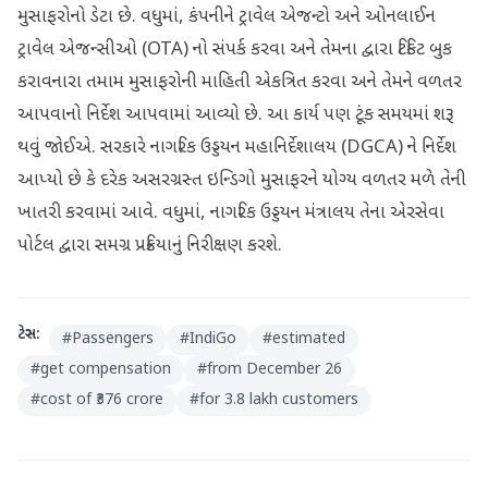
મુસાફરોનો ડેટા છે. વધુમાં, કંપનીને ટ્રાવેલ એજન્ટો અને ઓનલાઈન
ટ્રાવેલ એજન્સીઓ (OTA) નો સંપર્ક કરવા અને તેમના દ્વારા ટિકિટ બુક
કરાવનારા તમામ મુસાફરોની માહિતી એકત્રિત કરવા અને તેમને વળતર
આપવાનો નિર્દેશ આપવામાં આવ્યો છે. આ કાર્ય પણ ટૂંક સમયમાં શરૂ
થવું જોઈએ. સરકારે નાગરિક ઉડ્ડયન મહાનિર્દેશાલય (DGCA) ને નિર્દેશ
આપ્યો છે કે દરેક અસરગ્રસ્ત ઇન્ડિગો મુસાફરને યોગ્ય વળતર મળે તેની
ખાતરી કરવામાં આવે. વધુમાં, નાગરિક ઉડ્ડયન મંત્રાલય તેના એરસેવા
પોર્ટલ દ્વારા સમગ્ર પ્રક્રિયાનું નિરીક્ષણ કરશે.
ટેગ્સ:
#
Passengers
#
IndiGo
#
estimated
#
get compensation
#
from December 26
#
cost of ₹376 crore
#
for 3.8 lakh customers