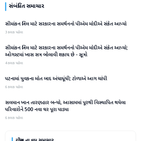
સંબંધિત સમાચાર
સીમાંકન બિલ માટે સરકારના સમર્થનનો પીએમ મોદીએ સંકેત આપ્યો
રાષ્ટ્રીય
3 કલાક પહેલા
સીમાંકન બિલ માટે સરકારના સમર્થનનો પીએમ મોદીએ સંકેત આપ્યો;
રાષ્ટ્રીય
ઓગસ્ટમાં ખાસ સત્ર બોલાવી શકાય છે - સૂત્રો
4 કલાક પહેલા
પટનામાં યુવકના મોત બાદ અંધાધૂંધી; ટોળાએ આગ ચાંપી
રાષ્ટ્રીય
6 કલાક પહેલા
સલમાન ખાન તારણહાર બન્યો, આસામમાં પૂરથી વિસ્થાપિત થયેલા
રાષ્ટ્રીય
પરિવારોને 500 નવા ઘર પૂરા પાડ્યા
6 કલાક પહેલા
રાષ્ટ્રીય
ના વધુ સમાચાર