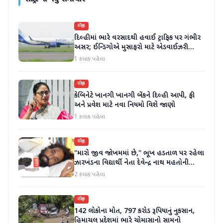
રાષ્ટ્રીય
દિલ્હીમાં ભારે વરસાદથી હવાઈ ટ્રાફિક પર ગંભીર
અસર; ઈન્ડિગોએ મુસાફરો માટે એડવાઈઝરી
જાહેર કરી
1 કલાક પહેલા
રાષ્ટ્રીય
કેબિનેટે ખાનગી ખાનગી બેંકને દિલ્હી આપી, ફી
અને પ્રવેશ માટે નવા નિયમો વિશે જાણો
1 કલાક પહેલા
રાષ્ટ્રીય
"મારો જીવ જોખમમાં છે," ભૂખ હડતાળ પર રહેલા
ઝારખંડના વિદ્યાર્થી નેતા દેવેન્દ્ર નાથ મહતોની
તબિયત ખરાબ
2 કલાક પહેલા
રાષ્ટ્રીય
142 લોકોના મોત, 797 કરોડ રૂપિયાનું નુકસાન,
હિમાચલ પ્રદેશમાં ભારે ચોમાસાનો સામનો