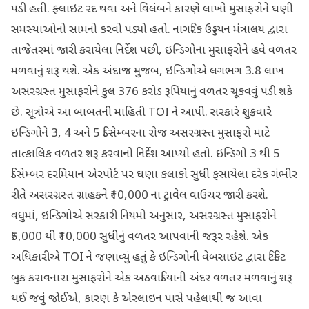
પડી હતી. ફ્લાઇટ રદ થવા અને વિલંબને કારણે લાખો મુસાફરોને ઘણી
સમસ્યાઓનો સામનો કરવો પડ્યો હતો. નાગરિક ઉડ્ડયન મંત્રાલય દ્વારા
તાજેતરમાં જારી કરાયેલા નિર્દેશ પછી, ઇન્ડિગોના મુસાફરોને હવે વળતર
મળવાનું શરૂ થશે. એક અંદાજ મુજબ, ઇન્ડિગોએ લગભગ 3.8 લાખ
અસરગ્રસ્ત મુસાફરોને કુલ 376 કરોડ રૂપિયાનું વળતર ચૂકવવું પડી શકે
છે. સૂત્રોએ આ બાબતની માહિતી TOI ને આપી. સરકારે શુક્રવારે
ઇન્ડિગોને 3, 4 અને 5 ડિસેમ્બરના રોજ અસરગ્રસ્ત મુસાફરો માટે
તાત્કાલિક વળતર શરૂ કરવાનો નિર્દેશ આપ્યો હતો. ઇન્ડિગો 3 થી 5
ડિસેમ્બર દરમિયાન એરપોર્ટ પર ઘણા કલાકો સુધી ફસાયેલા દરેક ગંભીર
રીતે અસરગ્રસ્ત ગ્રાહકને ₹10,000 ના ટ્રાવેલ વાઉચર જારી કરશે.
વધુમાં, ઇન્ડિગોએ સરકારી નિયમો અનુસાર, અસરગ્રસ્ત મુસાફરોને
₹5,000 થી ₹10,000 સુધીનું વળતર આપવાની જરૂર રહેશે. એક
અધિકારીએ TOI ને જણાવ્યું હતું કે ઇન્ડિગોની વેબસાઇટ દ્વારા ટિકિટ
બુક કરાવનારા મુસાફરોને એક અઠવાડિયાની અંદર વળતર મળવાનું શરૂ
થઈ જવું જોઈએ, કારણ કે એરલાઇન પાસે પહેલાથી જ આવા