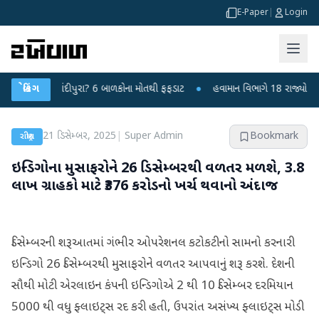
E-Paper
|
Login
સ કે ચાંદીપુરા? 6 બાળકોના મોતથી ફફડાટ
બ્રેકિંગ
●
હવામાન વિભાગે 18 રાજ્યો માટે ભારે 
21 ડિસેમ્બર, 2025
|
Super Admin
Bookmark
રાષ્ટ્રીય
ઇન્ડિગોના મુસાફરોને 26 ડિસેમ્બરથી વળતર મળશે, 3.8
લાખ ગ્રાહકો માટે ₹376 કરોડનો ખર્ચ થવાનો અંદાજ
ડિસેમ્બરની શરૂઆતમાં ગંભીર ઓપરેશનલ કટોકટીનો સામનો કરનારી
ઇન્ડિગો 26 ડિસેમ્બરથી મુસાફરોને વળતર આપવાનું શરૂ કરશે. દેશની
સૌથી મોટી એરલાઇન કંપની ઇન્ડિગોએ 2 થી 10 ડિસેમ્બર દરમિયાન
5000 થી વધુ ફ્લાઇટ્સ રદ કરી હતી, ઉપરાંત અસંખ્ય ફ્લાઇટ્સ મોડી