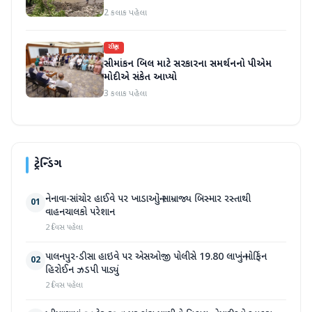
2 કલાક પહેલા
રાષ્ટ્રીય
સીમાંકન બિલ માટે સરકારના સમર્થનનો પીએમ
મોદીએ સંકેત આપ્યો
3 કલાક પહેલા
ટ્રેન્ડિંગ
નેનાવા-સાંચોર હાઈવે પર ખાડાઓનું સામ્રાજ્ય બિસ્માર રસ્તાથી
01
વાહનચાલકો પરેશાન
2 દિવસ પહેલા
પાલનપુર-ડીસા હાઇવે પર એસઓજી પોલીસે 19.80 લાખનું મોર્ફિન
02
હિરોઈન ઝડપી પાડ્યું
2 દિવસ પહેલા