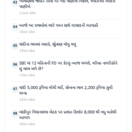
ખીમાણામાં જાહેર રસ્તા પર ગંદા પાણીનો નિકાલ, વેપારીઓ આકરા
03
પાણીએ
2 કલાક પહેલા
આજે આ રાજ્યોમાં ભારે પવન સાથે વરસાદની આગાહી
04
3 દિવસ પહેલા
ચાંદીના ભાવમાં વધારો, સોનું પણ મોંઘુ થયું
05
3 દિવસ પહેલા
SBI માં 12 મહિનાની FD પર કેટલું વ્યાજ મળશે, વરિષ્ઠ નાગરિકોને
06
શું લાભ મળે છે?
1 દિવસ પહેલા
ચાંદી 5,000 રૂપિયા મોંઘી થઈ, સોનાના ભાવ 2,200 રૂપિયા સુધી
07
વધ્યા
2 દિવસ પહેલા
બાંકીપુર વિધાનસભા બેઠક પર પ્રશાંત કિશોર 8,000 થી વધુ મતોથી
08
આગળ
4 દિવસ પહેલા