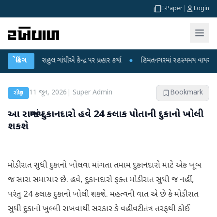
E-Paper
|
Login
રાહુલ ગાંધીએ કેન્દ્ર પર પ્રહાર કર્યા
બ્રેકિંગ
●
હિંમતનગરમાં રહસ્યમય વાયરસ કે ચાંદીપુર
11 જૂન, 2026
|
Super Admin
Bookmark
રાષ્ટ્રીય
આ રાજ્યમાં દુકાનદારો હવે 24 કલાક પોતાની દુકાનો ખોલી
શકશે
મોડી રાત સુધી દુકાનો ખોલવા માંગતા તમામ દુકાનદારો માટે એક ખૂબ
જ સારા સમાચાર છે. હવે, દુકાનદારો ફક્ત મોડી રાત સુધી જ નહીં,
પરંતુ 24 કલાક દુકાનો ખોલી શકશે. મહત્વની વાત એ છે કે મોડી રાત
સુધી દુકાનો ખુલ્લી રાખવાથી સરકાર કે વહીવટીતંત્ર તરફથી કોઈ