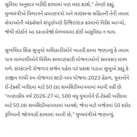
સુવિધા અનુસાર ખરીદી કરવામાં પણ મદદ કરશે," તેમણે કહ્યું.
મુખ્યમંત્રીએ વિભાગને પ્રમાણપત્રો અને લાઇસન્સ સહિતની તેની તમામ
સેવાઓની ઍક્સેસને સંપૂર્ણપણે ડિજિટાઇઝ કરવાનો નિર્દેશ આપ્યો,
જેથી લોકોને આ દસ્તાવેજો મેળવવામાં કોઈ અસુવિધા ન થાય.
સુખવિંદર સિંહ સુખુએ અધિકારીઓને ખાતરી કરવા જણાવ્યું કે તમામ
પાત્ર લાભાર્થીઓને વિવિધ કલ્યાણકારી યોજનાઓનો સમયસર લાભ
મળે. સરકારની રોજગાર સર્જન પહેલ પર પ્રકાશ પાડતા સુખુએ કહ્યું કે
રાજીવ ગાંધી સ્વ-રોજગાર સ્ટાર્ટ-અપ યોજના-2023 હેઠળ, યુવાનોને
ઈ-ટેક્સી ખરીદવા માટે 50 ટકા સબસિડી આપવામાં આવી રહી છે.
"નાણાકીય વર્ષ 2026-27 માં, 500 વધુ યુવાનોને ઈ-ટેક્સી ખરીદવા
માટે 50 ટકા સબસિડી આપવામાં આવશે, જેના માટે બજેટમાં 50 કરોડ
રૂપિયાની જોગવાઈ કરવામાં આવી છે," મુખ્યમંત્રીએ જણાવ્યું.