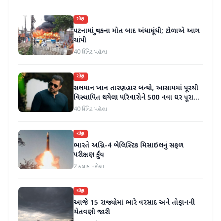
રાષ્ટ્રીય
પટનામાં યુવકના મોત બાદ અંધાધૂંધી; ટોળાએ આગ
ચાંપી
40 મિનિટ પહેલા
રાષ્ટ્રીય
સલમાન ખાન તારણહાર બન્યો, આસામમાં પૂરથી
વિસ્થાપિત થયેલા પરિવારોને 500 નવા ઘર પૂરા
પાડ્યા
40 મિનિટ પહેલા
રાષ્ટ્રીય
ભારતે અગ્નિ-4 બેલિસ્ટિક મિસાઇલનું સફળ
પરીક્ષણ કર્યું
2 કલાક પહેલા
રાષ્ટ્રીય
આજે 15 રાજ્યોમાં ભારે વરસાદ અને તોફાનની
ચેતવણી જારી