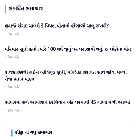
સંબંધિત સમાચાર
શું આજે સંસદ ચાલશે કે વિપક્ષ પોતાનો હોબાળો ચાલુ રાખશે?
રાષ્ટ્રીય
1 દિવસ પહેલા
પરિવાર સૂતો હતો ત્યારે 100 વર્ષ જૂનું ઘર ધરાશાયી થયું, છ લોકોના મોત
રાષ્ટ્રીય
1 દિવસ પહેલા
રાજકારણથી લઈને બોલિવૂડ સુધી, મલ્લિકા શેરાવત સાથે જોવા મળ્યા
રાષ્ટ્રીય
તેજ પ્રતાપ યાદવ
1 દિવસ પહેલા
સોપોરમાં સર્ચ ઓપરેશન દરમિયાન એક ઘરમાંથી 45 ગોળા મળી આવ્યા
રાષ્ટ્રીય
1 દિવસ પહેલા
રાષ્ટ્રીય
ના વધુ સમાચાર