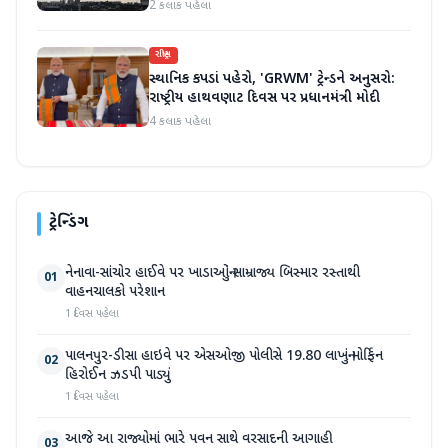
2 કલાક પહેલા
રાષ્ટ્રીય
સ્થાનિક કપડાં પહેરો, 'GRWM' ટ્રેન્ડને અનુસરો:
રાષ્ટ્રીય હાથવણાટ દિવસ પર પ્રધાનમંત્રી મોદી
4 કલાક પહેલા
ટ્રેન્ડિંગ
નેનાવા-સાંચોર હાઈવે પર ખાડાઓનું સામ્રાજ્ય બિસ્માર રસ્તાથી
01
વાહનચાલકો પરેશાન
1 દિવસ પહેલા
પાલનપુર-ડીસા હાઇવે પર એસઓજી પોલીસે 19.80 લાખનું મોર્ફિન
02
હિરોઈન ઝડપી પાડ્યું
1 દિવસ પહેલા
આજે આ રાજ્યોમાં ભારે પવન સાથે વરસાદની આગાહી
03