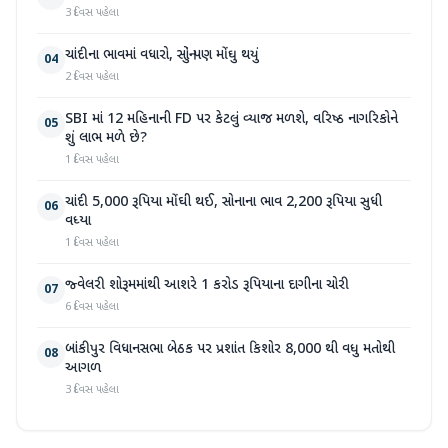
3 દિવસ પહેલા
ચાંદીના ભાવમાં વધારો, સોનું પણ મોંઘુ થયું
04
2 દિવસ પહેલા
SBI માં 12 મહિનાની FD પર કેટલું વ્યાજ મળશે, વરિષ્ઠ નાગરિકોને
05
શું લાભ મળે છે?
1 દિવસ પહેલા
ચાંદી 5,000 રૂપિયા મોંઘી થઈ, સોનાના ભાવ 2,200 રૂપિયા સુધી
06
વધ્યા
1 દિવસ પહેલા
જ્વેલરી શોરૂમમાંથી આશરે 1 કરોડ રૂપિયાના દાગીના ચોરી
07
6 દિવસ પહેલા
બાંકીપુર વિધાનસભા બેઠક પર પ્રશાંત કિશોર 8,000 થી વધુ મતોથી
08
આગળ
3 દિવસ પહેલા