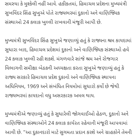
સમસ્યા કે મુશ્કેલી નહીં આવે. હકીકતમાં, હિમાચલ પ્રદેશના મુખ્યમંત્રી
સુખવિંદર સિંહ સુખુએ પોતે રાજ્યભરમાં દુકાનો અને વાણિજ્યિક
સંસ્થાઓ 24 કલાક ખુલ્લી રાખવાની મંજૂરી આપી છે.
મુખ્યમંત્રી સુખવિંદર સિંહ સુખુએ જણાવ્યું હતું કે રાજ્યના શ્રમ કાયદામાં
સુધારા બાદ, હિમાચલ પ્રદેશમાં દુકાનો અને વાણિજ્યિક સંસ્થાઓ હવે
24 કલાક ખુલ્લી રહી શકશે. મંગળવારે સાંજે શ્રમ અને રોજગાર
વિભાગની સમીક્ષા બેઠકની અધ્યક્ષતા કરતા સુખુએ જણાવ્યું હતું કે
રાજ્ય સરકારે હિમાચલ પ્રદેશ દુકાનો અને વાણિજ્યિક સ્થાપના
અધિનિયમ, 1969 અને સંબંધિત નિયમોમાં સુધારો કર્યો છે જેથી
રાજ્યભરમાં કાયદાનો વધુ અસરકારક અમલ થાય.
મુખ્યમંત્રીએ જણાવ્યું હતું કે સુધારેલી જોગવાઈઓ હેઠળ, દુકાનો અને
વાણિજ્યિક સંસ્થાઓને 24 કલાક કાર્યરત રહેવાની મંજૂરી આપવામાં
આવી છે. "આ દુકાનદારો માટે સુગમતા પ્રદાન કરશે અને ગ્રાહકોને તેમની