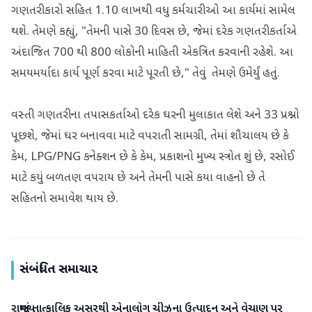
ગણતરીકારો સહિત 1.10 લાખથી વધુ કર્મચારીઓ આ કાર્યમાં સામેલ
થશે. તેમણે કહ્યું, "તેમની પાસે 30 દિવસ છે, જેમાં દરેક ગણતરીકર્તાએ
અંદાજિત 700 થી 800 લોકોની માહિતી એકત્રિત કરવાની રહેશે. આ
સમયમર્યાદા કાર્ય પૂર્ણ કરવા માટે પૂરતી છે," તેવું તેમણે ઉમેર્યું હતું.
વસ્તી ગણતરીના તપાસકર્તાઓ દરેક ઘરની મુલાકાત લેશે અને 33 પ્રશ્નો
પૂછશે, જેમાં ઘર બનાવવા માટે વપરાતી સામગ્રી, તેમાં શૌચાલય છે કે
કેમ, LPG/PNG કનેક્શન છે કે કેમ, પ્રકાશનો મુખ્ય સ્ત્રોત શું છે, રસોઈ
માટે કયું બળતણ વપરાય છે અને તેમની પાસે કયા વાહનો છે તે
સહિતનો સમાવેશ થાય છે.
સંબંધિત સમાચાર
રાજ્યમાં તાત્કાલિક અસરથી એનાલોગ ચીઝના ઉત્પાદન અને વેચાણ પર
ગુજરાત