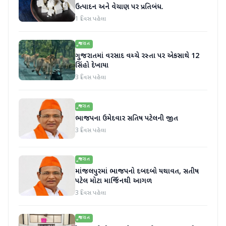
ઉત્પાદન અને વેચાણ પર પ્રતિબંધ.
1 દિવસ પહેલા
ગુજરાત
ગુજરાતમાં વરસાદ વચ્ચે રસ્તા પર એકસાથે 12
સિંહો દેખાયા
3 દિવસ પહેલા
ગુજરાત
ભાજપના ઉમેદવાર સતિષ પટેલની જીત
3 દિવસ પહેલા
ગુજરાત
માંજલપુરમાં ભાજપનો દબદબો યથાવત, સતીષ
પટેલ મોટા માર્જિનથી આગળ
3 દિવસ પહેલા
ગુજરાત