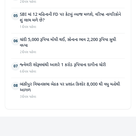
2 દિવસ પહેલા
SBI માં 12 મહિનાની FD પર કેટલું વ્યાજ મળશે, વરિષ્ઠ નાગરિકોને
05
શું લાભ મળે છે?
1 દિવસ પહેલા
ચાંદી 5,000 રૂપિયા મોંઘી થઈ, સોનાના ભાવ 2,200 રૂપિયા સુધી
06
વધ્યા
2 દિવસ પહેલા
જ્વેલરી શોરૂમમાંથી આશરે 1 કરોડ રૂપિયાના દાગીના ચોરી
07
6 દિવસ પહેલા
બાંકીપુર વિધાનસભા બેઠક પર પ્રશાંત કિશોર 8,000 થી વધુ મતોથી
08
આગળ
3 દિવસ પહેલા