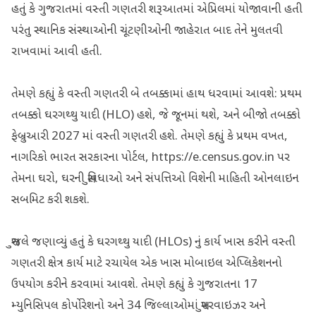
હતું કે ગુજરાતમાં વસ્તી ગણતરી શરૂઆતમાં એપ્રિલમાં યોજાવાની હતી
પરંતુ સ્થાનિક સંસ્થાઓની ચૂંટણીઓની જાહેરાત બાદ તેને મુલતવી
રાખવામાં આવી હતી.
તેમણે કહ્યું કે વસ્તી ગણતરી બે તબક્કામાં હાથ ધરવામાં આવશે: પ્રથમ
તબક્કો ઘરગથ્થુ યાદી (HLO) હશે, જે જૂનમાં થશે, અને બીજો તબક્કો
ફેબ્રુઆરી 2027 માં વસ્તી ગણતરી હશે. તેમણે કહ્યું કે પ્રથમ વખત,
નાગરિકો ભારત સરકારના પોર્ટલ, https://e.census.gov.in પર
તેમના ઘરો, ઘરની સુવિધાઓ અને સંપત્તિઓ વિશેની માહિતી ઓનલાઇન
સબમિટ કરી શકશે.
સુજલે જણાવ્યું હતું કે ઘરગથ્થુ યાદી (HLOs) નું કાર્ય ખાસ કરીને વસ્તી
ગણતરી ક્ષેત્ર કાર્ય માટે રચાયેલ એક ખાસ મોબાઇલ એપ્લિકેશનનો
ઉપયોગ કરીને કરવામાં આવશે. તેમણે કહ્યું કે ગુજરાતના 17
મ્યુનિસિપલ કોર્પોરેશનો અને 34 જિલ્લાઓમાં સુપરવાઇઝર અને