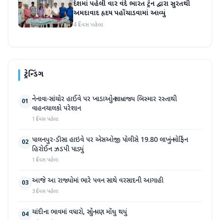
દેશમાં પહેલી વાર વંદે ભારત ટ્રેન દ્વારા સુરતથી
અમદાવાદ હૃદય પહોંચાડવામાં આવ્યું
4 દિવસ પહેલા
ટ્રેન્ડિંગ
નેનાવા-સાંચોર હાઈવે પર ખાડાઓનું સામ્રાજ્ય બિસ્માર રસ્તાથી
01
વાહનચાલકો પરેશાન
1 દિવસ પહેલા
પાલનપુર-ડીસા હાઇવે પર એસઓજી પોલીસે 19.80 લાખનું મોર્ફિન
02
હિરોઈન ઝડપી પાડ્યું
1 દિવસ પહેલા
આજે આ રાજ્યોમાં ભારે પવન સાથે વરસાદની આગાહી
03
3 દિવસ પહેલા
ચાંદીના ભાવમાં વધારો, સોનું પણ મોંઘુ થયું
04