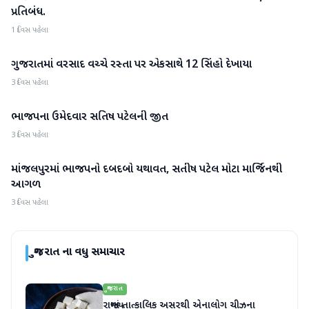
પ્રતિબંધ.
1 દિવસ પહેલા
ગુજરાતમાં વરસાદ વચ્ચે રસ્તા પર એકસાથે 12 સિંહો દેખાયા
ગુજરાત
3 દિવસ પહેલા
ભાજપના ઉમેદવાર સતિષ પટેલની જીત
ગુજરાત
3 દિવસ પહેલા
માંજલપુરમાં ભાજપનો દબદબો યથાવત, સતીષ પટેલ મોટા માર્જિનથી
ગુજરાત
આગળ
3 દિવસ પહેલા
ગુજરાત
ના વધુ સમાચાર
ગુજરાત
રાજ્યમાં તાત્કાલિક અસરથી એનાલોગ ચીઝના