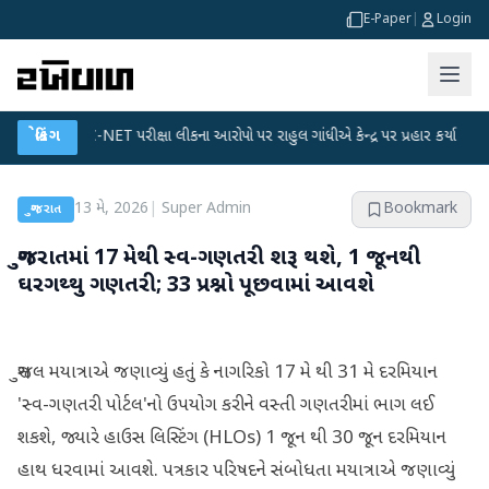
E-Paper
|
Login
UGC-NET પરીક્ષા લીકના આરોપો પર રાહુલ ગાંધીએ કેન્દ્ર પર પ્રહાર કર્યા
બ્રેકિંગ
●
હિંમતન
13 મે, 2026
|
Super Admin
Bookmark
ગુજરાત
ગુજરાતમાં 17 મેથી સ્વ-ગણતરી શરૂ થશે, 1 જૂનથી
ઘરગથ્થુ ગણતરી; 33 પ્રશ્નો પૂછવામાં આવશે
સુજલ મયાત્રાએ જણાવ્યું હતું કે નાગરિકો 17 મે થી 31 મે દરમિયાન
'સ્વ-ગણતરી પોર્ટલ'નો ઉપયોગ કરીને વસ્તી ગણતરીમાં ભાગ લઈ
શકશે, જ્યારે હાઉસ લિસ્ટિંગ (HLOs) 1 જૂન થી 30 જૂન દરમિયાન
હાથ ધરવામાં આવશે. પત્રકાર પરિષદને સંબોધતા મયાત્રાએ જણાવ્યું