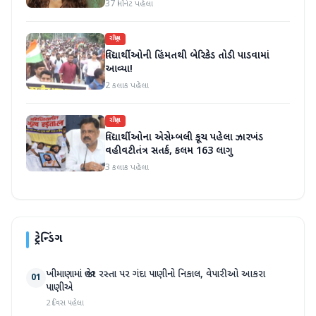
37 મિનિટ પહેલા
રાષ્ટ્રીય
વિદ્યાર્થીઓની હિંમતથી બેરિકેડ તોડી પાડવામાં
આવ્યા!
2 કલાક પહેલા
રાષ્ટ્રીય
વિદ્યાર્થીઓના એસેમ્બલી કૂચ પહેલા ઝારખંડ
વહીવટીતંત્ર સતર્ક, કલમ 163 લાગુ
3 કલાક પહેલા
ટ્રેન્ડિંગ
ખીમાણામાં જાહેર રસ્તા પર ગંદા પાણીનો નિકાલ, વેપારીઓ આકરા
01
પાણીએ
2 દિવસ પહેલા