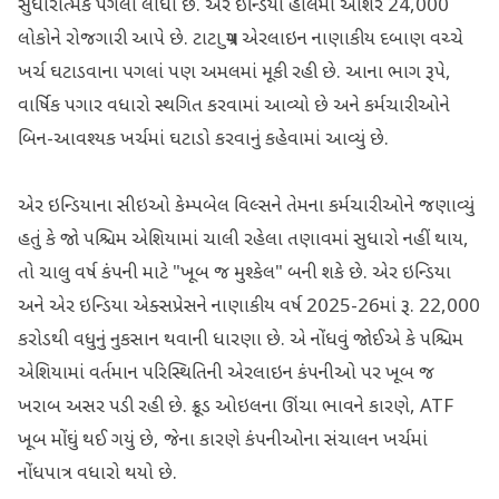
સુધારાત્મક પગલાં લીધાં છે. એર ઇન્ડિયા હાલમાં આશરે 24,000
લોકોને રોજગારી આપે છે. ટાટા ગ્રુપ એરલાઇન નાણાકીય દબાણ વચ્ચે
ખર્ચ ઘટાડવાના પગલાં પણ અમલમાં મૂકી રહી છે. આના ભાગ રૂપે,
વાર્ષિક પગાર વધારો સ્થગિત કરવામાં આવ્યો છે અને કર્મચારીઓને
બિન-આવશ્યક ખર્ચમાં ઘટાડો કરવાનું કહેવામાં આવ્યું છે.
એર ઇન્ડિયાના સીઇઓ કેમ્પબેલ વિલ્સને તેમના કર્મચારીઓને જણાવ્યું
હતું કે જો પશ્ચિમ એશિયામાં ચાલી રહેલા તણાવમાં સુધારો નહીં થાય,
તો ચાલુ વર્ષ કંપની માટે "ખૂબ જ મુશ્કેલ" બની શકે છે. એર ઇન્ડિયા
અને એર ઇન્ડિયા એક્સપ્રેસને નાણાકીય વર્ષ 2025-26માં રૂ. 22,000
કરોડથી વધુનું નુકસાન થવાની ધારણા છે. એ નોંધવું જોઈએ કે પશ્ચિમ
એશિયામાં વર્તમાન પરિસ્થિતિની એરલાઇન કંપનીઓ પર ખૂબ જ
ખરાબ અસર પડી રહી છે. ક્રૂડ ઓઇલના ઊંચા ભાવને કારણે, ATF
ખૂબ મોંઘું થઈ ગયું છે, જેના કારણે કંપનીઓના સંચાલન ખર્ચમાં
નોંધપાત્ર વધારો થયો છે.