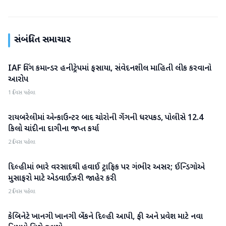
સંબંધિત સમાચાર
IAF વિંગ કમાન્ડર હનીટ્રેપમાં ફસાયા, સંવેદનશીલ માહિતી લીક કરવાનો
રાષ્ટ્રીય
આરોપ
1 દિવસ પહેલા
રાયબરેલીમાં એન્કાઉન્ટર બાદ ચોરોની ગેંગની ધરપકડ, પોલીસે 12.4
રાષ્ટ્રીય
કિલો ચાંદીના દાગીના જપ્ત કર્યા
2 દિવસ પહેલા
દિલ્હીમાં ભારે વરસાદથી હવાઈ ટ્રાફિક પર ગંભીર અસર; ઈન્ડિગોએ
રાષ્ટ્રીય
મુસાફરો માટે એડવાઈઝરી જાહેર કરી
2 દિવસ પહેલા
કેબિનેટે ખાનગી ખાનગી બેંકને દિલ્હી આપી, ફી અને પ્રવેશ માટે નવા
રાષ્ટ્રીય