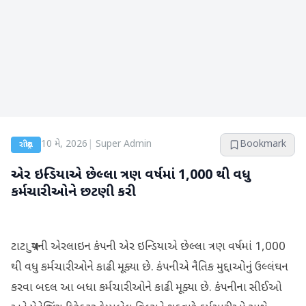
10 મે, 2026
|
Super Admin
Bookmark
રાષ્ટ્રીય
એર ઇન્ડિયાએ છેલ્લા ત્રણ વર્ષમાં 1,000 થી વધુ
કર્મચારીઓને છટણી કરી
ટાટા ગ્રુપની એરલાઇન કંપની એર ઇન્ડિયાએ છેલ્લા ત્રણ વર્ષમાં 1,000
થી વધુ કર્મચારીઓને કાઢી મૂક્યા છે. કંપનીએ નૈતિક મુદ્દાઓનું ઉલ્લંઘન
કરવા બદલ આ બધા કર્મચારીઓને કાઢી મૂક્યા છે. કંપનીના સીઈઓ