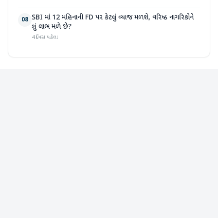
SBI માં 12 મહિનાની FD પર કેટલું વ્યાજ મળશે, વરિષ્ઠ નાગરિકોને
08
શું લાભ મળે છે?
4 દિવસ પહેલા