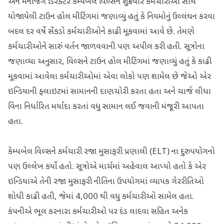
અને મેનેજિંગ ડિરેક્ટર કેમ્પબેલ વિલ્સને શુક્રવારે કર્મચારીઓ સાથે
યોજાયેલી ટાઉન હોલ મીટિંગમાં જણાવ્યું હતું કે નિયમોનું ઉલ્લંઘન કરવા
બદલ દર વર્ષે સેંકડો કર્મચારીઓને કાઢી મૂકવામાં આવે છે. તેમણે
કર્મચારીઓને સારું વર્તન જાળવવાની પણ અપીલ કરી હતી. સૂત્રોના
જણાવ્યા અનુસાર, વિલ્સને ટાઉન હોલ મીટિંગમાં જણાવ્યું હતું કે કાઢી
મૂકવામાં આવેલા કર્મચારીઓમાં એવા લોકો પણ શામેલ છે જેઓ એર
ઇન્ડિયાની ફ્લાઇટમાં સામાનની દાણચોરી કરતા હતા અને ચાર્જ લીધા
વિના નિર્ધારિત મર્યાદા કરતાં વધુ સામાન લઈ જવાની મંજૂરી આપતા
હતા.
કેમ્પબેલ વિલ્સને કર્મચારી રજા મુસાફરી પ્રણાલી (ELT) ના દુરુપયોગનો
પણ ઉલ્લેખ કર્યો હતો. સૂત્રોએ માર્ચમાં અહેવાલ આપ્યો હતો કે એર
ઇન્ડિયાએ તેની રજા મુસાફરી નીતિના ઉપયોગમાં વ્યાપક ગેરરીતિઓ
શોધી કાઢી હતી, જેમાં 4,000 થી વધુ કર્મચારીઓ સામેલ હતા.
કંપનીએ ભૂલ કરનારા કર્મચારીઓ પર દંડ લાદવા સહિત અનેક