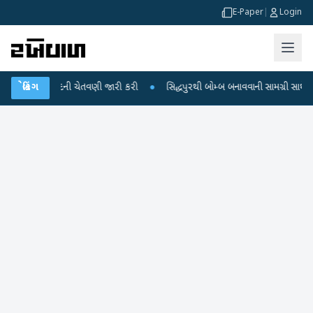
E-Paper
|
Login
 વરસાદની ચેતવણી જારી કરી
બ્રેકિંગ
●
સિદ્ધપુરથી બોમ્બ બનાવવાની સામગ્રી સાથે જૈશના 5 શં