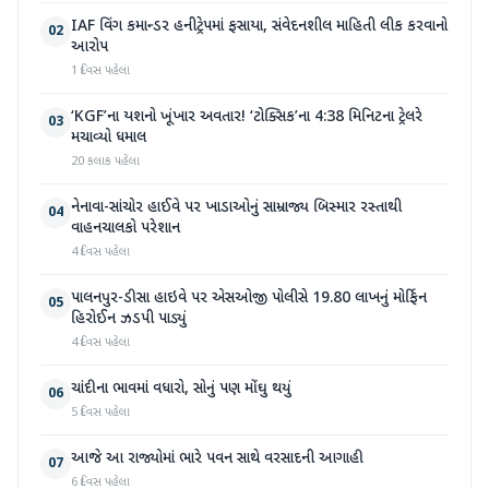
IAF વિંગ કમાન્ડર હનીટ્રેપમાં ફસાયા, સંવેદનશીલ માહિતી લીક કરવાનો
02
આરોપ
1 દિવસ પહેલા
‘KGF’ના યશનો ખૂંખાર અવતાર! ‘ટોક્સિક’ના 4:38 મિનિટના ટ્રેલરે
03
મચાવ્યો ધમાલ
20 કલાક પહેલા
નેનાવા-સાંચોર હાઈવે પર ખાડાઓનું સામ્રાજ્ય બિસ્માર રસ્તાથી
04
વાહનચાલકો પરેશાન
4 દિવસ પહેલા
પાલનપુર-ડીસા હાઇવે પર એસઓજી પોલીસે 19.80 લાખનું મોર્ફિન
05
હિરોઈન ઝડપી પાડ્યું
4 દિવસ પહેલા
ચાંદીના ભાવમાં વધારો, સોનું પણ મોંઘુ થયું
06
5 દિવસ પહેલા
આજે આ રાજ્યોમાં ભારે પવન સાથે વરસાદની આગાહી
07
6 દિવસ પહેલા