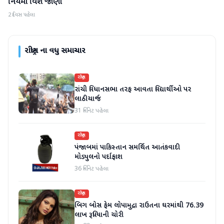
નિયમો વિશે જાણો
2 દિવસ પહેલા
રાષ્ટ્રીય
ના વધુ સમાચાર
રાષ્ટ્રીય
રાંચી વિધાનસભા તરફ આવતા વિદ્યાર્થીઓ પર
લાઠીચાર્જ
31 મિનિટ પહેલા
રાષ્ટ્રીય
પંજાબમાં પાકિસ્તાન સમર્થિત આતંકવાદી
મોડ્યુલનો પર્દાફાશ
36 મિનિટ પહેલા
રાષ્ટ્રીય
બિગ બોસ ફેમ લોપામુદ્રા રાઉતના ઘરમાંથી 76.39
લાખ રૂપિયાની ચોરી