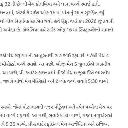
ડ ઓફ 32 ની છેલ્લી મેચ કોલંબિયા અને ઘાના વચ્ચે રમાઈ હતી.
લમાં, એટલે કે રાઉન્ડ ઓફ 16 માં પોતાનું સ્થાન સુરક્ષિત કર્યું.
ેલો ગોલ નિર્ણાયક સાબિત થયો. હવે ફિફા વર્લ્ડ કપ 2026 જીતવાની
 અપેક્ષા છે. કોલંબિયા હવે રાઉન્ડ ઓફ 16 માં સ્વિટ્ઝર્લેન્ડનો સામનો
કો મેચ શરૂ થવાની આતુરતાથી રાહ જોઈ રહ્યા છે. પહેલી મેચ 4
ને મોરોક્કો વચ્ચે રમાશે. આ પછી, બીજી મેચ 5 જુલાઈએ ભારતીય
ાશે. આ પછી, પ્રી-ક્વાર્ટર ફાઇનલમાં ત્રીજો મેચ 6 જુલાઈએ ભારતીય
જ્યારે ચોથો મેચ મેક્સિકો અને ઇંગ્લેન્ડ વચ્ચે સવારે 5:30 વાગ્યે
 રમાશે, જેમાં મોટાભાગની નજર પોર્ટુગલ અને સ્પેન વચ્ચેના મેચ પર
:30 વાગ્યે શરૂ થશે. આ પછી, સવારે 5:30 વાગ્યે, યજમાન યુએસએ
ત્રે 9:30 વાગ્યે, પ્રી-ક્વાર્ટર ફાઇનલ મેચ આર્જેન્ટિના અને ઇજિપ્ત