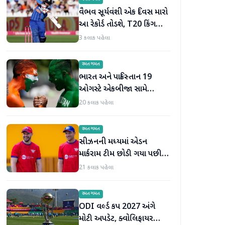
વૈભવ સૂર્યવંશી એક દિવસ મારો
આ રેકોર્ડ તોડશે, T20 કિંગ
બન્યા પછી જોસ બટલરની
3 કલાક પહેલા
મોટી ભવિષ્યવાણી
રમતગમત
ભારત અને પાકિસ્તાન 19
ઓગસ્ટે એકબીજા સામે
ટકરાશે, હોકી વર્લ્ડ કપ માટે
20 કલાક પહેલા
ટીમની જાહેરાત
રમતગમત
સીઝનની મધ્યમાં એડન
માર્કરામ ટીમ છોડી ગયા પછી
જોસ બટલરે સુપર જાયન્ટ્સ
21 કલાક પહેલા
ટીમનો હવાલો સંભાળ્યો
રમતગમત
ODI વર્લ્ડ કપ 2027 અંગે
મોટી અપડેટ, ક્વોલિફાયર