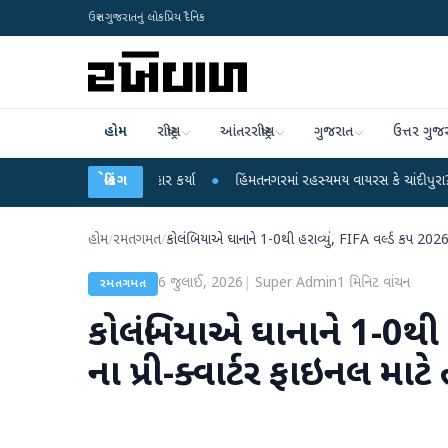
ઉત્તર ગુજરાતનું લોકપ્રિય દૈનિક
હોમ
રાષ્ટ્રીય
આંતરરાષ્ટ્રીય
ગુજરાત
ઉત્તર ગુજ
ન્દ્ર પર પ્રહાર કર્યા
બ્રેકિંગ
●
હિંમતનગરમાં રહસ્યમય વાયરસ કે ચાંદીપુરા? 6 બાળકોના મ
હોમ
/
રમતગમત
/
કોલંબિયાએ ઘાનાને 1-0થી હરાવ્યું, FIFA વર્લ્ડ કપ 2026 
6 જુલાઈ, 2026
|
Super Admin
1
મિનિટ વાંચન
રમતગમત
કોલંબિયાએ ઘાનાને 1-0થી હ
ના પ્રી-ક્વાર્ટર ફાઇનલ માટ