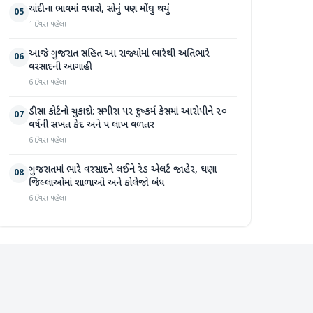
ચાંદીના ભાવમાં વધારો, સોનું પણ મોંઘુ થયું
05
1 દિવસ પહેલા
આજે ગુજરાત સહિત આ રાજ્યોમાં ભારેથી અતિભારે
06
વરસાદની આગાહી
6 દિવસ પહેલા
ડીસા કોર્ટનો ચુકાદો: સગીરા પર દુષ્કર્મ કેસમાં આરોપીને ૨૦
07
વર્ષની સખત કેદ અને ૫ લાખ વળતર
6 દિવસ પહેલા
ગુજરાતમાં ભારે વરસાદને લઈને રેડ એલર્ટ જાહેર, ઘણા
08
જિલ્લાઓમાં શાળાઓ અને કોલેજો બંધ
6 દિવસ પહેલા