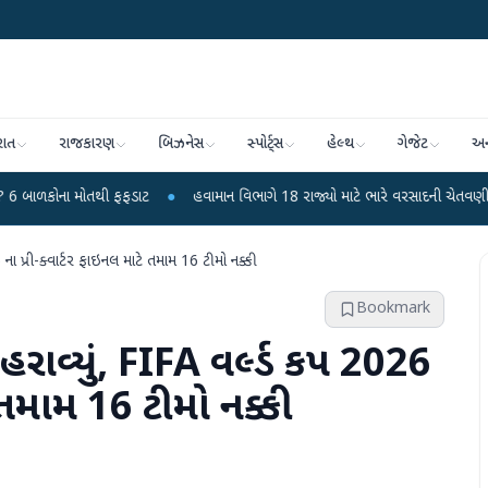
રાત
રાજકારણ
બિઝનેસ
સ્પોર્ટ્સ
હેલ્થ
ગેજેટ
અન
ોતથી ફફડાટ
●
હવામાન વિભાગે 18 રાજ્યો માટે ભારે વરસાદની ચેતવણી જારી કરી
●
ના પ્રી-ક્વાર્ટર ફાઇનલ માટે તમામ 16 ટીમો નક્કી
Bookmark
રાવ્યું, FIFA વર્લ્ડ કપ 2026
ે તમામ 16 ટીમો નક્કી