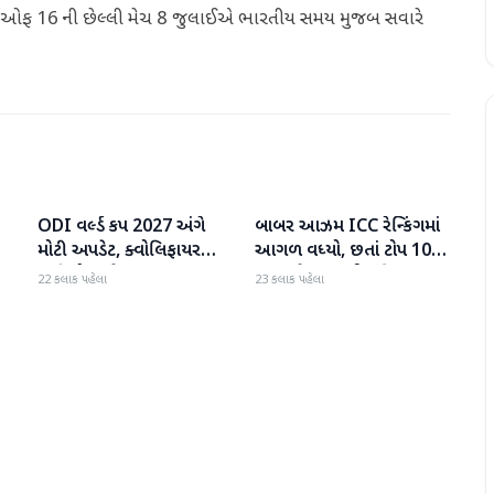
 રાઉન્ડ ઓફ 16 ની છેલ્લી મેચ 8 જુલાઈએ ભારતીય સમય મુજબ સવારે
ODI વર્લ્ડ કપ 2027 અંગે
બાબર આઝમ ICC રેન્કિંગમાં
રમતગમત
રમતગમત
ી
મોટી અપડેટ, ક્વોલિફાયર
આગળ વધ્યો, છતાં ટોપ 10માં
તારીખો જાહેર
સ્થાન મેળવવાથી વંચિત
22 કલાક પહેલા
23 કલાક પહેલા