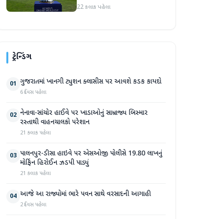
તારીખો જાહેર
22 કલાક પહેલા
ટ્રેન્ડિંગ
ગુજરાતમાં ખાનગી ટ્યુશન ક્લાસીસ પર આવશે કડક કાયદો
01
6 દિવસ પહેલા
નેનાવા-સાંચોર હાઈવે પર ખાડાઓનું સામ્રાજ્ય બિસ્માર
02
રસ્તાથી વાહનચાલકો પરેશાન
21 કલાક પહેલા
પાલનપુર-ડીસા હાઇવે પર એસઓજી પોલીસે 19.80 લાખનું
03
મોર્ફિન હિરોઈન ઝડપી પાડ્યું
21 કલાક પહેલા
આજે આ રાજ્યોમાં ભારે પવન સાથે વરસાદની આગાહી
04
2 દિવસ પહેલા