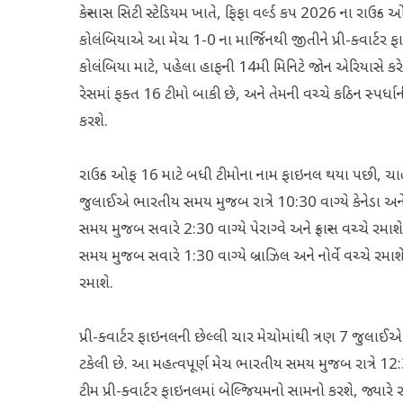
કેન્સાસ સિટી સ્ટેડિયમ ખાતે, ફિફા વર્લ્ડ કપ 2026 ના રાઉન્
કોલંબિયાએ આ મેચ 1-0 ના માર્જિનથી જીતીને પ્રી-ક્વાર્ટર ફાઇન
કોલંબિયા માટે, પહેલા હાફની 14મી મિનિટે જોન એરિયાસે કર
રેસમાં ફક્ત 16 ટીમો બાકી છે, અને તેમની વચ્ચે કઠિન સ્પર્ધાની
કરશે.
રાઉન્ડ ઓફ 16 માટે બધી ટીમોના નામ ફાઇનલ થયા પછી, ચાહ
જુલાઈએ ભારતીય સમય મુજબ રાત્રે 10:30 વાગ્યે કેનેડા અ
સમય મુજબ સવારે 2:30 વાગ્યે પેરાગ્વે અને ફ્રાન્સ વચ્ચે રમ
સમય મુજબ સવારે 1:30 વાગ્યે બ્રાઝિલ અને નોર્વે વચ્ચે રમાશે, 
રમાશે.
પ્રી-ક્વાર્ટર ફાઇનલની છેલ્લી ચાર મેચોમાંથી ત્રણ 7 જુલાઈએ
ટકેલી છે. આ મહત્વપૂર્ણ મેચ ભારતીય સમય મુજબ રાત્રે 12
ટીમ પ્રી-ક્વાર્ટર ફાઇનલમાં બેલ્જિયમનો સામનો કરશે, જ્યારે રા