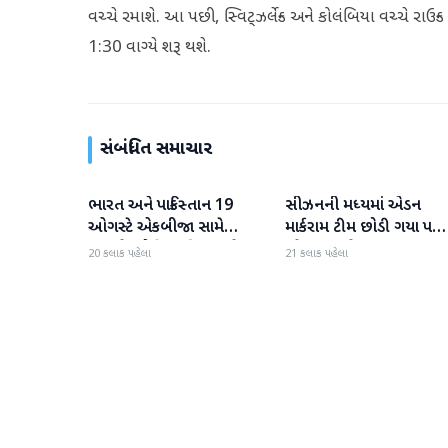
વચ્ચે રમાશે. આ પછી, સ્વિટ્ઝર્લેન્ડ અને કોલંબિયા વચ્ચે
1:30 વાગ્યે શરૂ થશે.
સંબંધિત સમાચાર
ભારત અને પાકિસ્તાન 19
સીઝનની મધ્યમાં એડન
રમતગમત
રમતગમત
ઓગસ્ટે એકબીજા સામે
માર્કરામ ટીમ છોડી ગયા પછ
ટકરાશે, હોકી વર્લ્ડ કપ માટે
જોસ બટલરે સુપર જાયન્ટ્સ
20 કલાક પહેલા
21 કલાક પહેલા
ટીમની જાહેરાત
ટીમનો હવાલો સંભાળ્યો