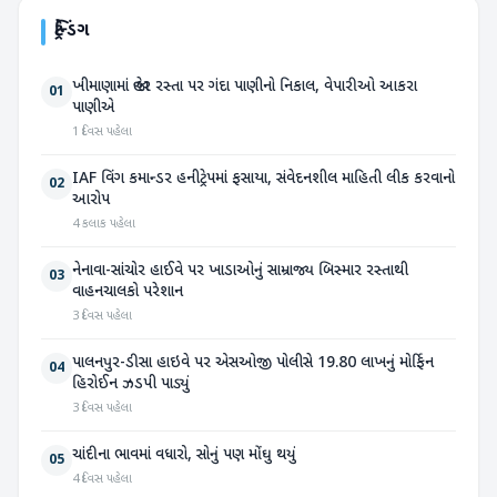
ટ્રેન્ડિંગ
ખીમાણામાં જાહેર રસ્તા પર ગંદા પાણીનો નિકાલ, વેપારીઓ આકરા
01
પાણીએ
1 દિવસ પહેલા
IAF વિંગ કમાન્ડર હનીટ્રેપમાં ફસાયા, સંવેદનશીલ માહિતી લીક કરવાનો
02
આરોપ
4 કલાક પહેલા
નેનાવા-સાંચોર હાઈવે પર ખાડાઓનું સામ્રાજ્ય બિસ્માર રસ્તાથી
03
વાહનચાલકો પરેશાન
3 દિવસ પહેલા
પાલનપુર-ડીસા હાઇવે પર એસઓજી પોલીસે 19.80 લાખનું મોર્ફિન
04
હિરોઈન ઝડપી પાડ્યું
3 દિવસ પહેલા
ચાંદીના ભાવમાં વધારો, સોનું પણ મોંઘુ થયું
05
4 દિવસ પહેલા