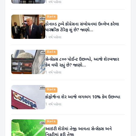
1 વર્ષ પહેલા
બિઝનેસ
ડોનાલ્ડ ટ્રમ્પે કોંગ્રેસના સંબોધનમાં ઉલ્લેખ કરેલા
પારસ્પરિક ટેરિફ શું છે? જાણો...
1 વર્ષ પહેલા
બિઝનેસ
સેન્સેક્સ ૮૦૦ પોઈન્ટ ઉછળ્યો, આજે શેરબજાર
કેમ વધી રહ્યું છે? જાણો...
1 વર્ષ પહેલા
બિઝનેસ
કોફોર્જના શેર આજે લગભગ 10% કેમ ઉછળ્યા
1 વર્ષ પહેલા
બિઝનેસ
આઇટી શેરોમાં તેજી આવતા સેન્સેક્સ અને
નિફ્ટીમાં ફરી તેજી