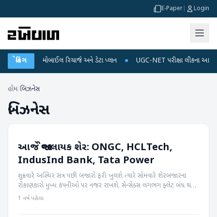
E-Paper
|
Login
કે છે મોબાઈલ રિચાર્જ અને ડેટા પ્લાન
બ્રેકિંગ
●
UGC-NET પરીક્ષા લીકના આરોપો પર રાહુલ ગાંધ
હોમ
/
બિઝનેસ
બિઝનેસ
આજે જોવાલાયક શેર: ONGC, HCLTech,
બિઝનેસ
IndusInd Bank, Tata Power
શુક્રવારે અસ્થિર સત્ર પછી બજારો ફરી ખુલશે ત્યારે સોમવારે શેરબજારના
રોકાણકારો મુખ્ય કંપનીઓ પર નજર રાખશે. સેન્સેક્સ લગભગ ફ્લેટ બંધ થયો,
7.51 પોઈન્ટ ઘટીને 74,332.58 પર બંધ થયો, જ્યારે નિફ્ટી 50 7.80
1 વર્ષ પહેલા
પોઈન...