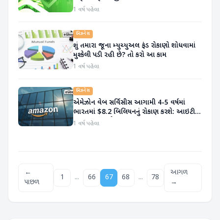
1 વર્ષ પહેલા
બિઝનેસ
શું તમારા જૂના મ્યુચ્યુઅલ ફંડ રોકાણો શોધવામાં
મુશ્કેલી પડી રહી છે? તો કરો આ કામ
1 વર્ષ પહેલા
બિઝનેસ
એમેઝોન વેબ સર્વિસીસ આગામી 4-5 વર્ષમાં
ભારતમાં $8.2 બિલિયનનું રોકાણ કરશે: આઇટી
મંત્રી અશ્વિની વૈષ્ણવ
1 વર્ષ પહેલા
←
આગળ
...
...
1
66
67
68
78
પાછળ
→