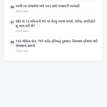
આજે આ રાજ્યોમાં ભારે પવન સાથે વરસાદની આગાહી
06
4 દિવસ પહેલા
SBI માં 12 મહિનાની FD પર કેટલું વ્યાજ મળશે, વરિષ્ઠ નાગરિકોને
07
શું લાભ મળે છે?
2 દિવસ પહેલા
142 લોકોના મોત, 797 કરોડ રૂપિયાનું નુકસાન, હિમાચલ પ્રદેશમાં ભારે
08
ચોમાસાનો સામનો
1 દિવસ પહેલા