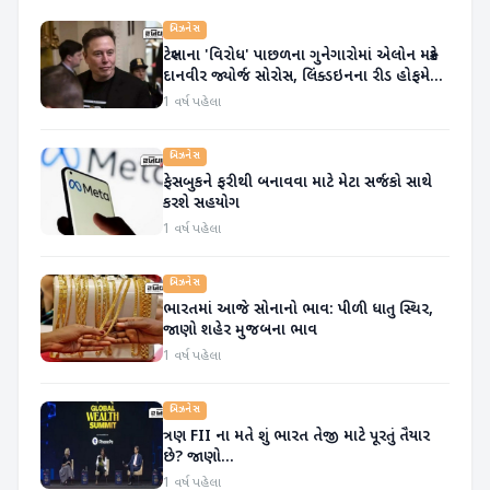
બિઝનેસ
ટેસ્લાના 'વિરોધ' પાછળના ગુનેગારોમાં એલોન મસ્કે
દાનવીર જ્યોર્જ સોરોસ, લિંક્ડઇનના રીડ હોફમેનનું
નામ આપ્યુ
1 વર્ષ પહેલા
બિઝનેસ
ફેસબુકને ફરીથી બનાવવા માટે મેટા સર્જકો સાથે
કરશે સહયોગ
1 વર્ષ પહેલા
બિઝનેસ
ભારતમાં આજે સોનાનો ભાવ: પીળી ધાતુ સ્થિર,
જાણો શહેર મુજબના ભાવ
1 વર્ષ પહેલા
બિઝનેસ
ત્રણ FII ના મતે શું ભારત તેજી માટે પૂરતું તૈયાર
છે? જાણો...
1 વર્ષ પહેલા