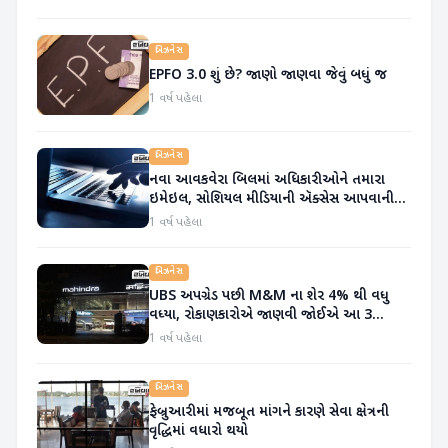
બિઝનેસ
EPFO 3.0 શું છે? જાણો જાણવા જેવું બધું જ
1 વર્ષ પહેલા
બિઝનેસ
નવા આવકવેરા બિલમાં અધિકારીઓને તમારા
ઇમેઇલ, સોશિયલ મીડિયાની ઍક્સેસ આપવાની
દરખાસ્ત
1 વર્ષ પહેલા
બિઝનેસ
UBS અપગ્રેડ પછી M&M ના શેર 4% થી વધુ
વધ્યા, રોકાણકારોએ જાણવી જોઈએ આ 3
બાબતો
1 વર્ષ પહેલા
બિઝનેસ
ફેબ્રુઆરીમાં મજબૂત માંગને કારણે સેવા ક્ષેત્રની
વૃદ્ધિમાં વધારો થયો