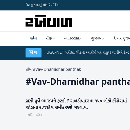
ઉત્તર ગુજરાતનું લોકપ્રિય દૈનિક
હોમ
રાષ્ટ્રીય
આંતરરાષ્ટ્રીય
ગુજરાત
ઉત્તર ગુજ
ે ડેટા પ્લાન
●
UGC-NET પરીક્ષા લીકના આરોપો પર રાહુલ ગાંધીએ કેન્દ્ર પર પ્રહાર કર
બ્રેકિંગ
હોમ
/
#Vav-Dharnidhar panthak
#
Vav-Dharnidhar panth
ચૂંટણી પૂર્વે ભાજપને ફટકો ? રાબડીપાદરના ૧૫૦ લોકો કોંગ્રેસમાં
વાવ-થરાદ
જોડાતા રાજકીય સમીકરણો બદલાયા
3 મહિના પહેલા