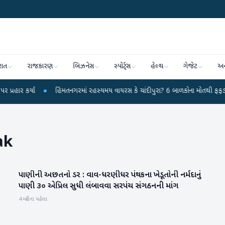
રાત
રાજકારણ
બિઝનેસ
સ્પોર્ટ્સ
હેલ્થ
ગેજેટ
અન
્યા
●
હિંમતનગરમાં રહસ્યમય વાયરસ કે ચાંદીપુરા? 6 બાળકોના મોતથી ફફડાટ
●
હ
ak
પાણીની અછતનો ડર : વાવ-ધરણીધર પંથકના ખેડૂતોની નર્મદાનું
બનાસકાંઠા
પાણી ૩૦ એપ્રિલ સુધી લંબાવવા સરપંચ સંગઠનની માંગ
4 મહિના પહેલા