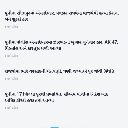
યુપીના સીતાપુરમાં એન્કાઉન્ટર, પત્રકાર રાઘવેન્દ્ર વાજપેયી હત્યા કેસના
રાષ્ટ્રીય
બંને શૂટરો ઠાર
1 વર્ષ પહેલા
યુપીમાં પોલીસ એન્કાઉન્ટરમાં ઝારખંડનો ખૂંખાર ગુનેગાર ઠાર, AK 47,
રાષ્ટ્રીય
પિસ્તોલ અને કારતૂસ મળી આવ્યા
1 વર્ષ પહેલા
રાજ્યોમાં ભારે વરસાદની ચેતવણી, ઘણી જગ્યાએ પૂર જેવી સ્થિતિ
રાષ્ટ્રીય
1 વર્ષ પહેલા
યુપીના 17 જિલ્લા પૂરથી પ્રભાવિત, સીએમ યોગીના નિર્દેશ બાદ
રાષ્ટ્રીય
અધિકારીઓ હરકતમાં આવ્યા
1 વર્ષ પહેલા