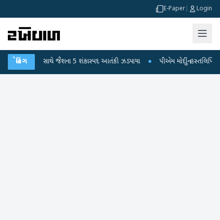
E-Paper
|
Login
ાની સામગ્રી સાથે જૈશના 5 શંકાસ્પદ આતંકી ઝડપાયા
બ્રેકિંગ
●
પીએમ મોદીનું હસ્તલિખિત પોસ્ટક