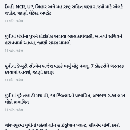
દિલ્હી-NCR, UP, બિહાર અને મહારાષ્ટ્ર સહિત ઘણા રાજ્યો માટે એલર્ટ
રાષ્ટ્રીય
જાહેર, જાણો લેટેસ્ટ અપડેટ
11 મહિના પહેલા
યુપીમાં મંત્રીના પુત્રને પ્રોટોકોલ આપવા બદલ કાર્યવાહી, ખાનગી સચિવને
રાષ્ટ્રીય
હટાવવામાં આવ્યા, જાણો સમગ્ર મામલો
11 મહિના પહેલા
યુપીના ડેપ્યુટી સીએમ બ્રજેશ પાઠકે ભર્યું મોટું પગલું, 7 ડોક્ટરોને બરતરફ
રાષ્ટ્રીય
કરવામાં આવશે, જાણો કારણ
11 મહિના પહેલા
યુપીમાં પૂરે તબાહી મચાવી, ૧૫ જિલ્લાઓ પ્રભાવિત, લગભગ ૨.૭૫ લાખ
રાષ્ટ્રીય
લોકો પ્રભાવિત
11 મહિના પહેલા
ગોરખપુરમાં યુપીનો પહેલો ગ્રીન હાઇડ્રોજન પ્લાન્ટ, સીએમ યોગી કરશે
રાષ્ટ્રીય