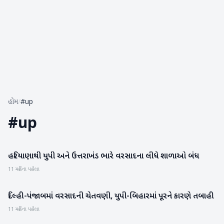
હોમ
/
#up
#
up
હરિયાણાથી યુપી અને ઉત્તરાખંડ ભારે વરસાદના લીધે શાળાઓ બંધ
રાષ્ટ્રીય
11 મહિના પહેલા
દિલ્હી-પંજાબમાં વરસાદની ચેતવણી, યુપી-બિહારમાં પૂરને કારણે તબાહી
રાષ્ટ્રીય
11 મહિના પહેલા