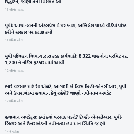
ઉદ્ઘાટન, જાણો તેની વિશેષતાઓ
11 મહિના પહેલા
યુપી: આગ્રા-લખનૌ એક્સપ્રેસ વે પર ખાડા, અખિલેશ યાદવે વીડિયો પોસ્ટ
રાષ્ટ્રીય
કરીને સરકાર પર કટાક્ષ કર્યો
11 મહિના પહેલા
યુપી પરિવહન વિભાગ દ્વારા કડક કાર્યવાહી: 8,322 વાહનોના પરમિટ રદ,
રાષ્ટ્રીય
1,200 ને નોટિસ ફટકારવામાં આવી
12 મહિના પહેલા
ભારે વરસાદ માટે રેડ એલર્ટ, આગામી બે દિવસ દિલ્હી-એનસીઆર, યુપી
રાષ્ટ્રીય
અને ઉત્તરાખંડમાં હવામાન કેવું રહેશે? જાણો નવીનતમ અપડેટ
12 મહિના પહેલા
હવામાન અપડેટ્સ: ક્યાં ક્યાં વરસાદ પડશે? દિલ્હી-એનસીઆર, યુપી-
રાષ્ટ્રીય
બિહાર અને ઉત્તરાખંડની નવીનતમ હવામાન સ્થિતિ જાણો
1 વર્ષ પહેલા