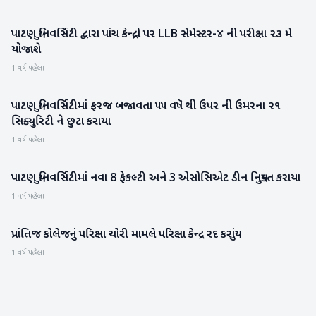
પાટણ યુનિવર્સિટી દ્વારા પાંચ કેન્દ્રો પર LLB સેમેસ્ટર-૪ ની પરીક્ષા ૨૩ મે
પાટણ
યોજાશે
1 વર્ષ પહેલા
પાટણ યુનિવર્સિટીમાં ફરજ બજાવતા ૫૫ વષૅ થી ઉપર ની ઉમરના ૨૧
પાટણ
સિક્યુરિટી ને છુટા કરાયા
1 વર્ષ પહેલા
પાટણ યુનિવર્સિટીમાં નવા 8 ફેકલ્ટી અને 3 એસોસિએટ ડીન નિયુક્ત કરાયા
પાટણ
1 વર્ષ પહેલા
પ્રાંતિજ કોલેજનું પરિક્ષા ચોરી મામલે પરિક્ષા કેન્દ્ર રદ કરાયું
પાટણ
1 વર્ષ પહેલા