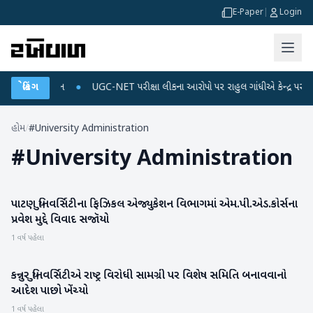
E-Paper
|
Login
અને ડેટા પ્લાન
બ્રેકિંગ
●
UGC-NET પરીક્ષા લીકના આરોપો પર રાહુલ ગાંધીએ કેન્દ્ર પર પ્રહાર 
હોમ
/
#University Administration
#
University Administration
પાટણ યુનિવર્સિટીના ફિઝિકલ એજ્યુકેશન વિભાગમાં એમ.પી.એડ.કોર્સના
પાટણ
પ્રવેશ મુદ્દે વિવાદ સજૉયો
1 વર્ષ પહેલા
કન્નુર યુનિવર્સિટીએ રાષ્ટ્ર વિરોધી સામગ્રી પર વિશેષ સમિતિ બનાવવાનો
રાષ્ટ્રીય
આદેશ પાછો ખેંચ્યો
1 વર્ષ પહેલા