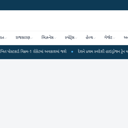
રાત
રાજકારણ
બિઝનેસ
સ્પોર્ટ્સ
હેલ્થ
ગેજેટ
અન
ર્ડ વિક્રમ-1 રોકેટમાં અવકાશમાં જશે
●
દેશને પ્રથમ સ્વદેશી હાઇડ્રોજન ટ્રેન મળી : પી