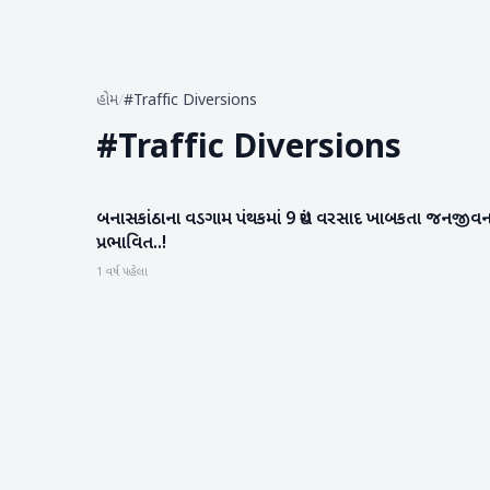
હોમ
/
#Traffic Diversions
#
Traffic Diversions
બનાસકાંઠાના વડગામ પંથકમાં 9 ઇંચ વરસાદ ખાબકતા જનજીવ
બનાસકાંઠા
પ્રભાવિત..!
1 વર્ષ પહેલા