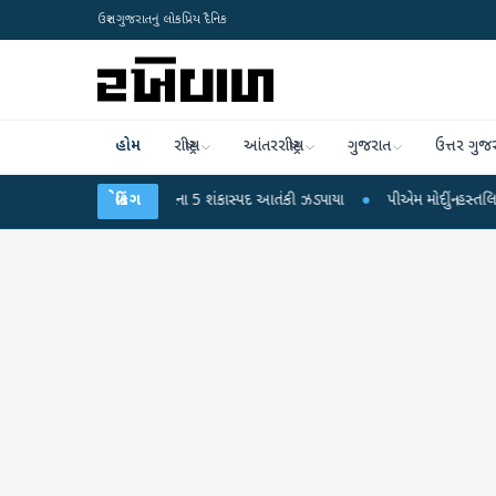
ઉત્તર ગુજરાતનું લોકપ્રિય દૈનિક
હોમ
રાષ્ટ્રીય
આંતરરાષ્ટ્રીય
ગુજરાત
ઉત્તર ગુજ
ની સામગ્રી સાથે જૈશના 5 શંકાસ્પદ આતંકી ઝડપાયા
બ્રેકિંગ
●
પીએમ મોદીનું હસ્તલિખિત પોસ્ટકા