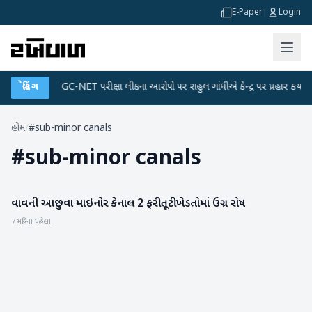
E-Paper
|
Login
્લાન
બ્રેકિંગ
●
UGC-NET પરીક્ષા લીકના આરોપો પર રાહુલ ગાંધીએ કેન્દ્ર પર પ્રહાર કર્યા
●
હોમ
/
#sub-minor canals
#
sub-minor canals
વાવની આછુવા માઇનોર કેનાલ 2 ફરી તૂટી ખેડતોમાં ઉગ્ર રોષ
વાવ-થરાદ
7 મહિના પહેલા