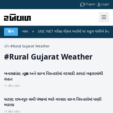
E-Paper
|
Login
ાર્જ અને ડેટા પ્લાન
બ્રેકિંગ
●
UGC-NET પરીક્ષા લીકના આરોપો પર રાહુલ ગાંધીએ કેન્દ્ર પર પ્ર
હોમ
/
#Rural Gujarat Weather
#
Rural Gujarat Weather
બનાસકાંઠા; તાલુકા અને ગ્રામ્ય વિસ્તારોમાં વરસાદી ઝાપટાં બફારામાંથી
બનાસકાંઠા
રાહત
11 મહિના પહેલા
પાટણ; રાધનપુર-સમી પંથકમાં ભારે વરસાદ ગ્રામ્ય વિસ્તારોમાં પાણી
પાટણ
ભરાયા
11 મહિના પહેલા