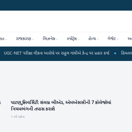
રાત
રાજકારણ
બિઝનેસ
સ્પોર્ટ્સ
હેલ્થ
ગેજેટ
અન
પરીક્ષા લીકના આરોપો પર રાહુલ ગાંધીએ કેન્દ્ર પર પ્રહાર કર્યા
●
હિંમતનગરમાં રહસ્
લ
પાટણ યુનિવર્સિટી સંલગ્ન બીએડ, એમએસસીની 7 કોલેજોમાં
પાટણ
નિયમભંગની તપાસ કરાશે
1 વર્ષ પહેલા