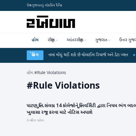
ઉત્તર ગુજરાતનું લોકપ્રિય દૈનિક
હોમ
રાષ્ટ્રીય
આંતરરાષ્ટ્રીય
ગુજરાત
ઉત્તર ગુજ
કો! આગામી 3-4 મહિનામાં મોંઘું થઈ શકે છે મોબાઈલ રિચાર્જ અને ડેટા પ્લાન
બ્રેકિંગ
●
UGC-NET 
હોમ
/
#Rule Violations
#
Rule Violations
પાટણ યુનિ.સંલગ્ન 14 કોલેજોને યુનિવર્સિટી દ્વારા નિયમ ભંગ બદ
પાટણ
ખુલાસા રજૂ કરવા માટે નોટિસ અપાશે
6 મહિના પહેલા