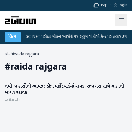
E-Paper
|
Login
્લાન
બ્રેકિંગ
●
UGC-NET પરીક્ષા લીકના આરોપો પર રાહુલ ગાંધીએ કેન્દ્ર પર પ્રહાર કર્યા
●
હોમ
/
#raida rajgara
#
raida rajgara
નવી જણસીની આવક : ડીસા માર્કેટયાર્ડમાં રાયડા રાજગરા સાથે ચણાની
આંતરરાષ્ટ્રીય
બમ્પર આવક
4 મહિના પહેલા