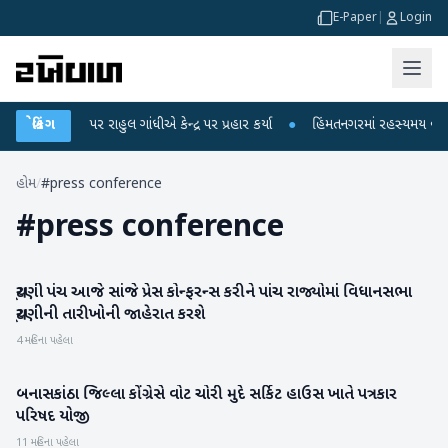
E-Paper
|
Login
 આરોપો પર રાહુલ ગાંધીએ કેન્દ્ર પર પ્રહાર કર્યા
બ્રેકિંગ
●
હિંમતનગરમાં રહસ્યમય વાયરસ કે 
હોમ
/
#press conference
#
press conference
ચૂંટણી પંચ આજે સાંજે પ્રેસ કોન્ફરન્સ કરીને પાંચ રાજ્યોમાં વિધાનસભા
રાષ્ટ્રીય
ચૂંટણીની તારીખોની જાહેરાત કરશે
4 મહિના પહેલા
બનાસકાંઠા જિલ્લા કોંગ્રેસે વોટ ચોરી મુદે સર્કિટ હાઉસ ખાતે પત્રકાર
બનાસકાંઠા
પરિષદ યોજી
11 મહિના પહેલા