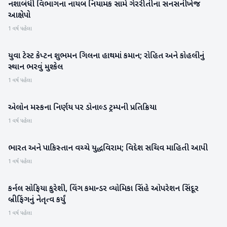
નશાબંધી વિભાગના નાયબ નિયામક સામે ગેરરીતીના સનસનીખેજ
બનાસકાંઠા
આક્ષેપો
1 વર્ષ પહેલા
યુવા ટેસ્ટ કેપ્ટન શુભમન ગિલના હાથમાં કમાન; રોહિત અને કોહલીનું
રમતગમત
સ્થાન ભરવું મુશ્કેલ
1 વર્ષ પહેલા
એલોન મસ્કના નિર્ણય પર ડોનાલ્ડ ટ્રમ્પની પ્રતિક્રિયા
આંતરરાષ્ટ્રીય
1 વર્ષ પહેલા
ભારત અને પાકિસ્તાન વચ્ચે યુદ્ધવિરામ; વિદેશ સચિવ માહિતી આપી
રાષ્ટ્રીય
1 વર્ષ પહેલા
કર્નલ સોફિયા કુરેશી, વિંગ કમાન્ડર વ્યોમિકા સિંહે ઓપરેશન સિંદૂર
રાષ્ટ્રીય
બ્રીફિંગનું નેતૃત્વ કર્યું
1 વર્ષ પહેલા