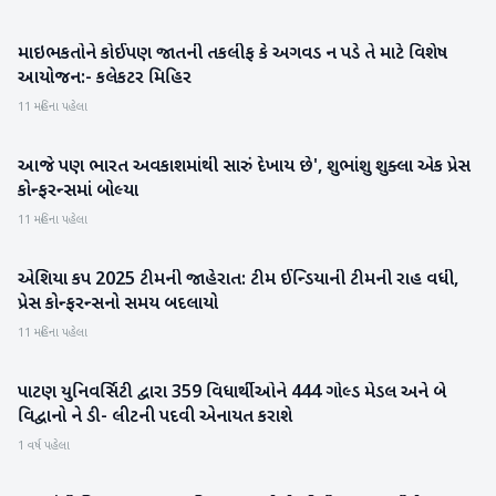
માઇભકતોને કોઈપણ જાતની તકલીફ કે અગવડ ન પડે તે માટે વિશેષ
બનાસકાંઠા
આયોજન:- કલેકટર મિહિર
11 મહિના પહેલા
આજે પણ ભારત અવકાશમાંથી સારું દેખાય છે', શુભાંશુ શુક્લા એક પ્રેસ
રાષ્ટ્રીય
કોન્ફરન્સમાં બોલ્યા
11 મહિના પહેલા
એશિયા કપ 2025 ટીમની જાહેરાત: ટીમ ઈન્ડિયાની ટીમની રાહ વધી,
રમતગમત
પ્રેસ કોન્ફરન્સનો સમય બદલાયો
11 મહિના પહેલા
પાટણ યુનિવર્સિટી દ્વારા 359 વિધાર્થીઓને 444 ગોલ્ડ મેડલ અને બે
પાટણ
વિદ્વાનો ને ડી- લીટની પદવી એનાયત કરાશે
1 વર્ષ પહેલા