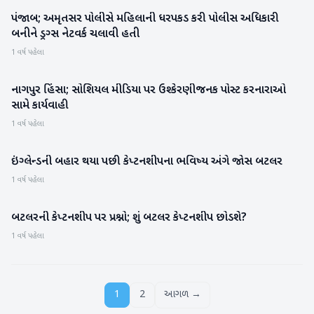
પંજાબ; અમૃતસર પોલીસે મહિલાની ધરપકડ કરી પોલીસ અધિકારી
રાષ્ટ્રીય
બનીને ડ્રગ્સ નેટવર્ક ચલાવી હતી
1 વર્ષ પહેલા
નાગપુર હિંસા; સોશિયલ મીડિયા પર ઉશ્કેરણીજનક પોસ્ટ કરનારાઓ
રાષ્ટ્રીય
સામે કાર્યવાહી
1 વર્ષ પહેલા
ઇંગ્લેન્ડની બહાર થયા પછી કેપ્ટનશીપના ભવિષ્ય અંગે જોસ બટલર
રમતગમત
1 વર્ષ પહેલા
બટલરની કેપ્ટનશીપ પર પ્રશ્નો; શું બટલર કેપ્ટનશીપ છોડશે?
રમતગમત
1 વર્ષ પહેલા
1
2
આગળ →