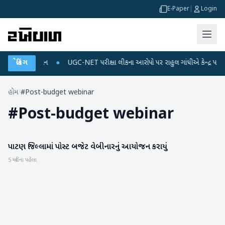
E-Paper
|
Login
 અને ડેટા પ્લાન
બ્રેકિંગ
●
UGC-NET પરીક્ષા લીકના આરોપો પર રાહુલ ગાંધીએ કેન્દ્ર પર પ્રહાર 
હોમ
/
#Post-budget webinar
#
Post-budget webinar
પાટણ જિલ્લામાં પોસ્ટ બજેટ વેબીનારનું આયોજન કરાયું
પાટણ
5 મહિના પહેલા