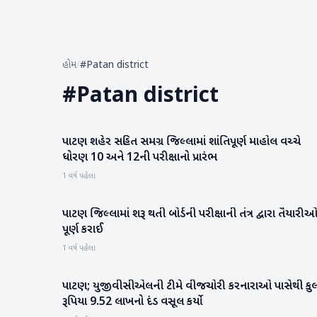
હોમ
/
#Patan district
#
Patan district
પાટણ શહેર સહિત સમગ્ર જિલ્લામાં શાંતિપૂર્ણ માહોલ વચ્ચે
પાટણ
ધોરણ 10 અને 12ની પરીક્ષાનો પ્રારંભ
1 વર્ષ પહેલા
પાટણ જિલ્લામાં શરૂ થતી બોર્ડની પરીક્ષાની તંત્ર દ્વારા તૈયારી
પાટણ
પૂર્ણ કરાઈ
1 વર્ષ પહેલા
પાટણ; યુજીવીસીએલની ટીમે વીજચોરી કરનારાઓ પાસેથી કુ
પાટણ
રૂપિયા 9.52 લાખનો દંડ વસૂલ કર્યો