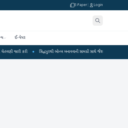
E-Paper
|
Login
્ય
ઈ-પેપર
કરી
●
સિદ્ધપુરથી બોમ્બ બનાવવાની સામગ્રી સાથે જૈશના 5 શંકાસ્પદ આતંકી ઝડપાયા