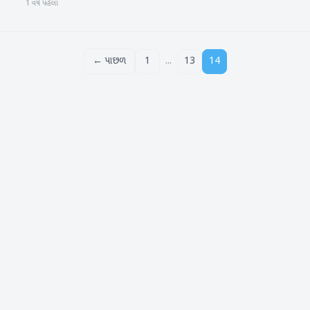
1 વર્ષ પહેલા
...
← પાછળ
1
13
14