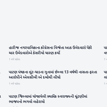
હારીજ નગરપાલિકાના કોંગ્રેસના વિજેતા આઠ ઉમેદવારો પૈકી
પા
પાટણ
ચાર ઉમેદવારોએ કેસરીયો ધારણ કર્યો
વ
1 વર્ષ પહેલા
1 વ
ઓ
પાટણ પંથકના લુંટ-ધાડના ગુનામાં છેલ્લા 13 વર્ષથી નાસતા-ફરતા
પ
પાટણ
આરોપીને એલસીબી એ દબોચી લીધો
લા
1 વર્ષ પહેલા
1 વ
લ
પાટણ જિલ્લામાં યોજાયેલી સ્થાનિક સ્વરાજ્યની ચૂંટણીમાં
પાટણ
ભાજપનો ભગવો લહેરાયો