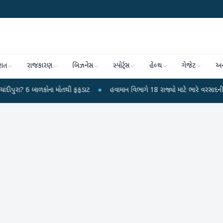
રાત
રાજકારણ
બિઝનેસ
સ્પોર્ટ્સ
હેલ્થ
ગેજેટ
અન
ાળકોના મોતથી ફફડાટ
●
હવામાન વિભાગે 18 રાજ્યો માટે ભારે વરસાદની ચેતવણી જારી 