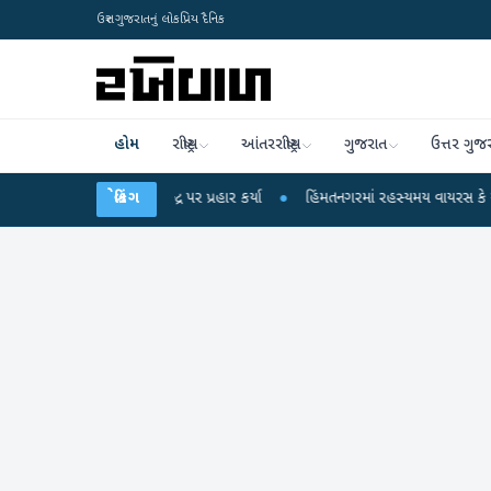
ઉત્તર ગુજરાતનું લોકપ્રિય દૈનિક
હોમ
રાષ્ટ્રીય
આંતરરાષ્ટ્રીય
ગુજરાત
ઉત્તર ગુજ
ગાંધીએ કેન્દ્ર પર પ્રહાર કર્યા
બ્રેકિંગ
●
હિંમતનગરમાં રહસ્યમય વાયરસ કે ચાંદીપુરા? 6 બ