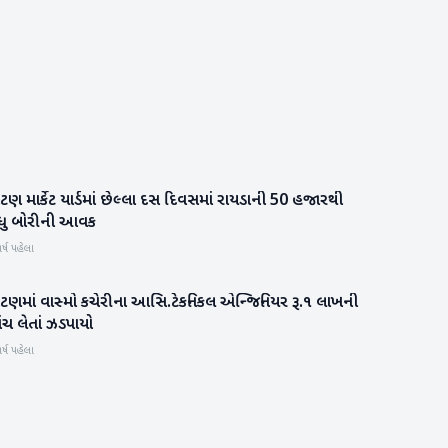
ટણ માર્કેટ યાર્ડમાં છેલ્લા દસ દિવસમાં રાયડાની 50 હજારથી
પાટણ
ધુ બોરીની આવક
ર્ષ પહેલા
ાટણમાં વાસ્મો કચેરીના આસિ.ટેકનિકલ એન્જિનિયર રૂ.૧ લાખની
પાટણ
ંચ લેતાં ઝડપાયો
ર્ષ પહેલા