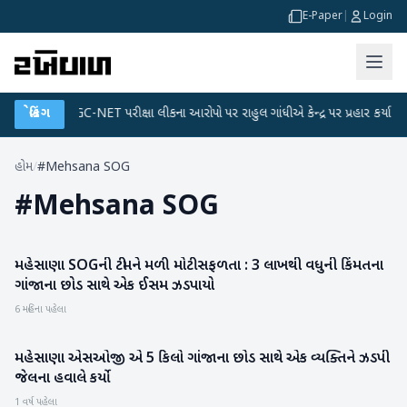
E-Paper
|
Login
લાન
●
બ્રેકિંગ
UGC-NET પરીક્ષા લીકના આરોપો પર રાહુલ ગાંધીએ કેન્દ્ર પર પ્રહાર કર્યા
●
હોમ
/
#Mehsana SOG
#
Mehsana SOG
મહેસાણા SOGની ટીમને મળી મોટી સફળતા : 3 લાખથી વધુની કિંમતના
મહેસાણા
ગાંજાના છોડ સાથે એક ઈસમ ઝડપાયો
6 મહિના પહેલા
મહેસાણા એસઓજી એ 5 કિલો ગાંજાના છોડ સાથે એક વ્યક્તિને ઝડપી
મહેસાણા
જેલના હવાલે કર્યો
1 વર્ષ પહેલા