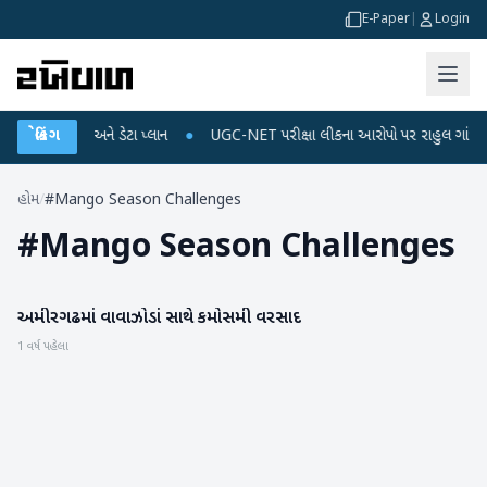
E-Paper
|
Login
ાઈલ રિચાર્જ અને ડેટા પ્લાન
બ્રેકિંગ
●
UGC-NET પરીક્ષા લીકના આરોપો પર રાહુલ ગાંધીએ કેન્દ્ર
હોમ
/
#Mango Season Challenges
#
Mango Season Challenges
અમીરગઢમાં વાવાઝોડાં સાથે કમોસમી વરસાદ
બનાસકાંઠા
1 વર્ષ પહેલા