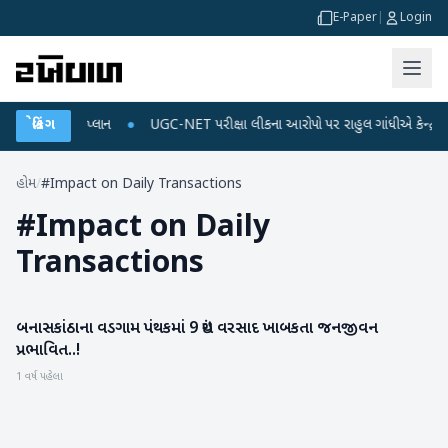
E-Paper
|
Login
ર્જ અને ડેટા પ્લાન
બ્રેકિંગ
●
UGC-NET પરીક્ષા લીકના આરોપો પર રાહુલ ગાંધીએ કેન્દ્ર પર પ્રહ
હોમ
/
#Impact on Daily Transactions
#
Impact on Daily
Transactions
બનાસકાંઠાના વડગામ પંથકમાં 9 ઇંચ વરસાદ ખાબકતા જનજીવન
બનાસકાંઠા
પ્રભાવિત..!
1 વર્ષ પહેલા