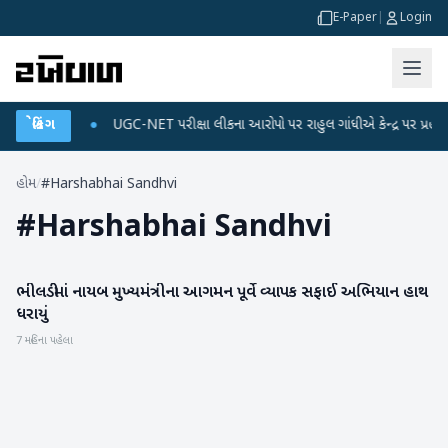
E-Paper
|
Login
 ડેટા પ્લાન
બ્રેકિંગ
●
UGC-NET પરીક્ષા લીકના આરોપો પર રાહુલ ગાંધીએ કેન્દ્ર પર પ્રહાર કર્ય
હોમ
/
#Harshabhai Sandhvi
#
Harshabhai Sandhvi
ભીલડીમાં નાયબ મુખ્યમંત્રીના આગમન પૂર્વે વ્યાપક સફાઈ અભિયાન હાથ
બનાસકાંઠા
ધરાયું
7 મહિના પહેલા