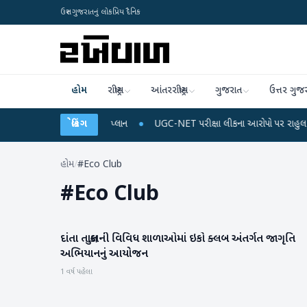
ઉત્તર ગુજરાતનું લોકપ્રિય દૈનિક
હોમ
રાષ્ટ્રીય
આંતરરાષ્ટ્રીય
ગુજરાત
ઉત્તર ગુજ
લ રિચાર્જ અને ડેટા પ્લાન
બ્રેકિંગ
●
UGC-NET પરીક્ષા લીકના આરોપો પર રાહુલ ગાંધીએ કેન્દ્ર 
હોમ
/
#Eco Club
#
Eco Club
દાંતા તાલુકાની વિવિધ શાળાઓમાં ઇકો ક્લબ અંતર્ગત જાગૃતિ
બનાસકાંઠા
અભિયાનનું આયોજન
1 વર્ષ પહેલા