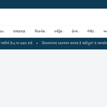
રાત
રાજકારણ
બિઝનેસ
સ્પોર્ટ્સ
હેલ્થ
ગેજેટ
અન
પર પ્રહાર કર્યા
●
હિંમતનગરમાં રહસ્યમય વાયરસ કે ચાંદીપુરા? 6 બાળકોના મોતથી ફ