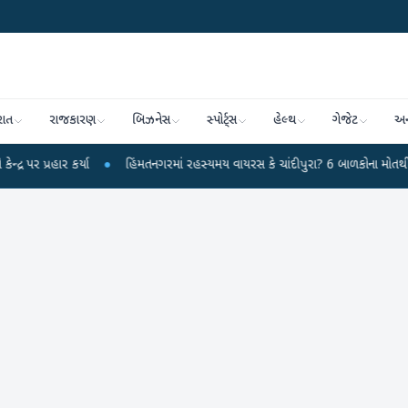
રાત
રાજકારણ
બિઝનેસ
સ્પોર્ટ્સ
હેલ્થ
ગેજેટ
અન
ર્યા
●
હિંમતનગરમાં રહસ્યમય વાયરસ કે ચાંદીપુરા? 6 બાળકોના મોતથી ફફડાટ
●