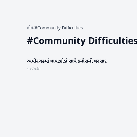
હોમ
/
#Community Difficulties
#
Community Difficultie
અમીરગઢમાં વાવાઝોડાં સાથે કમોસમી વરસાદ
બનાસકાંઠા
1 વર્ષ પહેલા