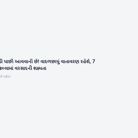
ંડી પાછી આવવાની છે! વાદળછાયું વાતાવરણ રહેશે, 7
હવામાન
િલ્લામાં વરસાદની શક્યતા
ર્ષ પહેલા