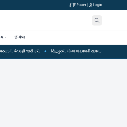
E-Paper
|
Login
્ય
ઈ-પેપર
ણી જારી કરી
●
સિદ્ધપુરથી બોમ્બ બનાવવાની સામગ્રી સાથે જૈશના 5 શંકાસ્પદ આતંકી ઝ