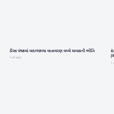
ડીસા પંથકમાં વાદળછાયા વાતાવરણ વચ્ચે માવઠાની ભીતિ
ઠ
બનાસકાંઠા
જ
1 વર્ષ પહેલા
1 વ