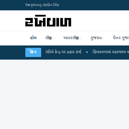
ઉત્તર ગુજરાતનું લોકપ્રિય દૈનિક
હોમ
રાષ્ટ્રીય
આંતરરાષ્ટ્રીય
ગુજરાત
ઉત્તર ગુજ
ર રાહુલ ગાંધીએ કેન્દ્ર પર પ્રહાર કર્યા
બ્રેકિંગ
●
હિંમતનગરમાં રહસ્યમય વાયરસ કે ચાંદીપુ