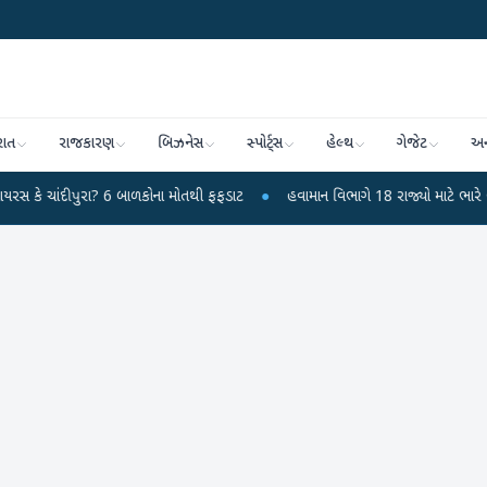
રાત
રાજકારણ
બિઝનેસ
સ્પોર્ટ્સ
હેલ્થ
ગેજેટ
અન
રા? 6 બાળકોના મોતથી ફફડાટ
●
હવામાન વિભાગે 18 રાજ્યો માટે ભારે વરસાદની ચેતવ