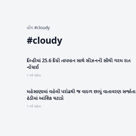
હોમ
/
#cloudy
#
cloudy
દિલ્હીમાં 25.6 ડિગ્રી તાપમાન સાથે સીઝનની સૌથી ગરમ રાત
હવામાન
નોંધાઈ
1 વર્ષ પહેલા
મહેસાણામાં વહેલી પરોઢથી જ વાદળ છાયું વાતાવરણ સર્જાતા
મહેસાણા
ઠંડીમાં આંશિક ઘટાડો
1 વર્ષ પહેલા