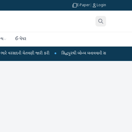
E-Paper
|
Login
્ય
ઈ-પેપર
ચેતવણી જારી કરી
●
સિદ્ધપુરથી બોમ્બ બનાવવાની સામગ્રી સાથે જૈશના 5 શંકાસ્પદ આતં