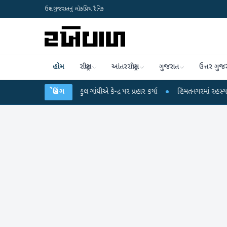
ઉત્તર ગુજરાતનું લોકપ્રિય દૈનિક
હોમ
રાષ્ટ્રીય
આંતરરાષ્ટ્રીય
ગુજરાત
ઉત્તર ગુજ
પો પર રાહુલ ગાંધીએ કેન્દ્ર પર પ્રહાર કર્યા
બ્રેકિંગ
●
હિંમતનગરમાં રહસ્યમય વાયરસ કે ચાં