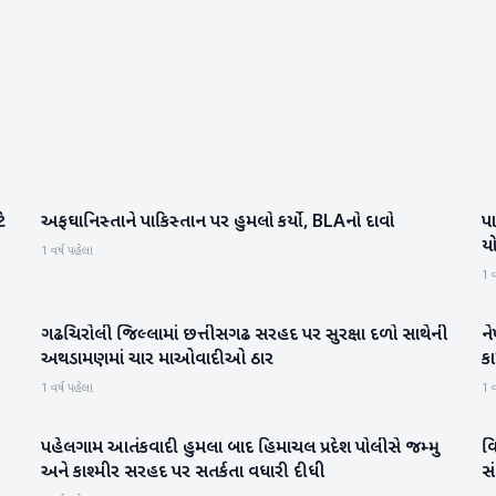
ે
અફઘાનિસ્તાને પાકિસ્તાન પર હુમલો કર્યો, BLAનો દાવો
પા
આંતરરાષ્ટ્રીય
યો
1 વર્ષ પહેલા
1 વ
ગઢચિરોલી જિલ્લામાં છત્તીસગઢ સરહદ પર સુરક્ષા દળો સાથેની
ન
રાષ્ટ્રીય
અથડામણમાં ચાર માઓવાદીઓ ઠાર
કા
1 વર્ષ પહેલા
1 વ
પહેલગામ આતંકવાદી હુમલા બાદ હિમાચલ પ્રદેશ પોલીસે જમ્મુ
વિ
રાષ્ટ્રીય
અને કાશ્મીર સરહદ પર સતર્કતા વધારી દીધી
સ