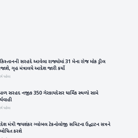
કિસ્તાનની સરહદે આવેલા રાજ્યોમાં 31 મેના રોજ મોક ડ્રીલ
રાષ્ટ્રીય
જાશે, ગૃહ મંત્રાલયે આદેશ જારી કર્યો
ર્ષ પહેલા
ેપાળ સરહદ નજીક 350 ગેરકાયદેસર ધાર્મિક સ્થળો સામે
રાષ્ટ્રીય
ર્યવાહી
ર્ષ પહેલા
દેશ મંત્રી જયશંકર ગ્લોબલ ટેકનોલોજી સમિટના ઉદ્ઘાટન સત્રને
બિઝનેસ
ંબોધિત કરશે