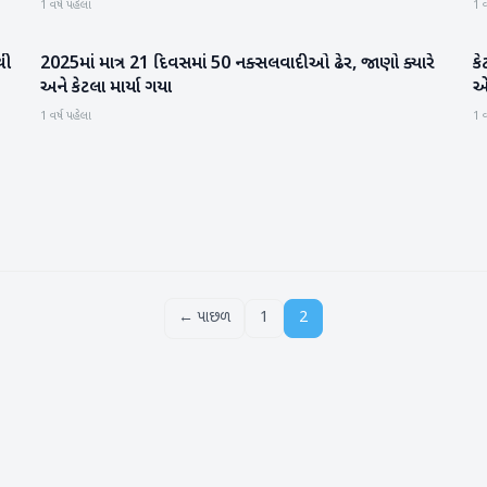
1 વર્ષ પહેલા
1 વ
થી
2025માં માત્ર 21 દિવસમાં 50 નક્સલવાદીઓ ઢેર, જાણો ક્યારે
કે
રાષ્ટ્રીય
અને કેટલા માર્યા ગયા
એક
ક
1 વર્ષ પહેલા
1 વ
← પાછળ
1
2