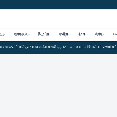
રાત
રાજકારણ
બિઝનેસ
સ્પોર્ટ્સ
હેલ્થ
ગેજેટ
અન
દીપુરા? 6 બાળકોના મોતથી ફફડાટ
●
હવામાન વિભાગે 18 રાજ્યો માટે ભારે વરસાદની 