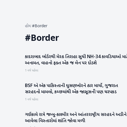
હોમ
/
#Border
#
Border
કાદરાબાદ બોર્ડરથી મેરઠ તિરાહા સુધી NH-34 કાવડિયાઓ માટ
રાષ્ટ્રીય
અનામત, વાહનો ફક્ત એક જ લેન પર દોડશે
1 વર્ષ પહેલા
BSF એ એક પાકિસ્તાની ઘુસણખોરને ઠાર માર્યો, ગુજરાત
રાષ્ટ્રીય
સરહદનો મામલો, કચ્છમાંથી એક જાસૂસની પણ ધરપકડ
1 વર્ષ પહેલા
ગઈકાલે રાત્રે જમ્મુ-કાશ્મીર અને આંતરરાષ્ટ્રીય સરહદને અડીને
રાષ્ટ્રીય
આવેલા વિસ્તારોમાં શાંતિ જોવા મળી