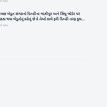
ર્ષ પહેલા
ટલાક ખેડૂત સંગઠનો દિલ્હીના ગાઝીપુર અને સિંઘુ બોર્ડર પર
રાષ્ટ્રીય
ઠા થયા ખેડૂતોનું કહેવું છે કે તેઓ કાલે ફરી દિલ્હી તરફ કૂચ
રશે
ર્ષ પહેલા