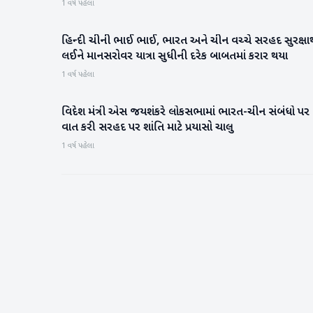
1 વર્ષ પહેલા
હિન્દી ચીની ભાઈ ભાઈ, ભારત અને ચીન વચ્ચે સરહદ સુરક્ષા
રાષ્ટ્રીય
લઈને માનસરોવર યાત્રા સુધીની દરેક બાબતમાં કરાર થયા
1 વર્ષ પહેલા
વિદેશ મંત્રી એસ જયશંકરે લોકસભામાં ભારત-ચીન સંબંધો પર
રાષ્ટ્રીય
વાત કરી સરહદ પર શાંતિ માટે પ્રયાસો ચાલુ
1 વર્ષ પહેલા