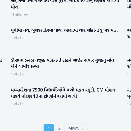
લદ્દાખના પેંગોંગ તળાવ પાસે પૂરમાં બાઈક સવારનું તણાઈ જવાથી
દિ
રાષ્ટ્રીય
મોત
મ
11 મહિના પહેલા
11
યુપીમાં નવ, બુલંદશહેરમાં પાંચ, આગ્રામાં ચાર લોકોના દુઃખદ મોત
ઓ
રાષ્ટ્રીય
અ
1 વર્ષ પહેલા
1 વ
સ
ડીસાના ઝેરડા નજીક વાહનની ટક્કરે બાઇક સવાર યુવકનું મોત
મહ
બનાસકાંઠા
બેને ગંભીર ઇજા
એક
1 વર્ષ પહેલા
1 વ
મધ્યપ્રદેશના 7900 વિદ્યાર્થીઓને મળી મફત સ્કૂટી, CM મોહન
રા
રાષ્ટ્રીય
યાદવે ધોરણ 12ના ટોપર્સને આપી ચાવી
મ
1 વર્ષ પહેલા
1 વ
1
2
આગળ →