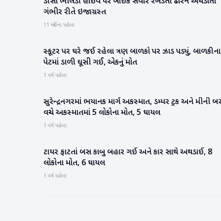
ડીસા ભીલડી હાઇવે પર બાઇક સવાર રખડતા ઢોરને અથડાતાં
બનાસકાંઠા
ગંભીર રીતે ઇજાગ્રસ્ત
11 મહિના પહેલા
સ્કૂટર પર ઘરે જઈ રહેલા ત્રણ બાળકો પર ઝાડ પડ્યું, બાળકીના
રાષ્ટ્રીય
પેટમાં ડાળી ઘૂસી ગઈ, એકનું મોત
1 વર્ષ પહેલા
સુરેન્દ્રનગરમાં ભયાનક માર્ગ અકસ્માત, ડમ્પર ટ્રક અને મીની બ
ગુજરાત
વચ્ચે અકસ્માતમાં 5 લોકોના મોત, 5 ઘાયલ
1 વર્ષ પહેલા
ટાયર ફાટતાં બસ કાબુ બહાર ગઈ અને કાર સાથે અથડાઈ, 8
રાષ્ટ્રીય
લોકોના મોત, 6 ઘાયલ
1 વર્ષ પહેલા