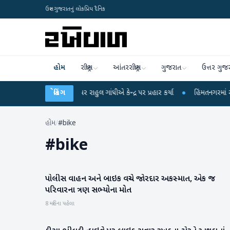
ઉત્તર ગુજરાતનું લોકપ્રિય દૈનિક
હોમ
રાષ્ટ્રીય
આંતરરાષ્ટ્રીય
ગુજરાત
ઉત્તર ગુજ
 લીકના આરોપો પર રાહુલ ગાંધીએ કેન્દ્ર પર પ્રહાર કર્યા
બ્રેકિંગ
●
હિંમતનગરમાં રહસ્યમય વાય
હોમ
/
#bike
#
bike
પોલીસ વાહન અને બાઇક વચ્ચે જોરદાર અકસ્માત, એક જ
રાષ્ટ્રીય
પરિવારના ત્રણ સભ્યોના મોત
8 મહિના પહેલા