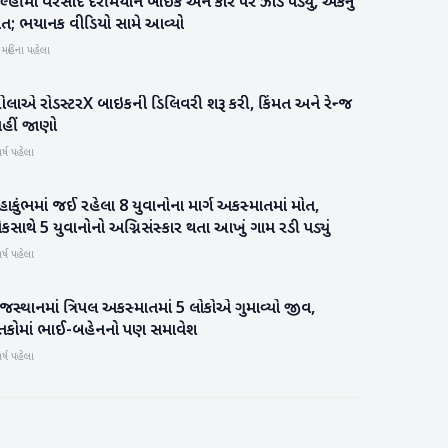
લ્હીમાં વરસાદ દરમિયાન બાઇક અને કાર પર ઝાડ પડ્યું, એકનું
રાષ્ટ્રીય
ોત; ભયાનક વીડિયો સામે આવ્યો
 મહિના પહેલા
લાએ રોડસ્ટરX બાઇકની ડિલિવરી શરૂ કરી, કિંમત અને રેન્જ
બિઝનેસ
હીં જાણો
ર્ષ પહેલા
ાકુંભમાં જઈ રહેલા 8 યુવાનોના માર્ગ અકસ્માતમાં મોત,
રાષ્ટ્રીય
સાથે 5 યુવાનોનો અગ્નિસંસ્કાર થતા આખું ગામ રડી પડ્યું
ર્ષ પહેલા
જસ્થાનમાં ત્રિપલ અકસ્માતમાં 5 લોકોએ ગુમાવ્યો જીવ,
રાષ્ટ્રીય
ૃતકોમાં ભાઈ-બહેનનો પણ સમાવેશ
ર્ષ પહેલા