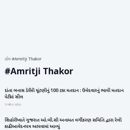
હોમ
/
#Amritji Thakor
#
Amritji Thakor
દાંતા બનાસ ડેરીની ચૂંટણીનું 100 ટકા મતદાન : ઉમેદવારનું ભાવી મતદાન
બનાસકાંઠા
પેટીમાં સીલ
9 મહિના પહેલા
શિહોરી ખાતે ગુજરાત ઓ.બી.સી અનામત વર્ગીકરણ સમિતિ દ્વારા રેલી
બનાસકાંઠા
કાઢી આવેદનપત્ર આપવામાં આવ્યું