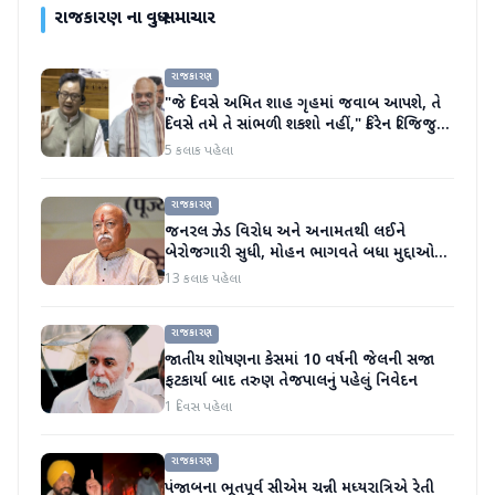
રાજકારણ
ના વધુ સમાચાર
રાજકારણ
"જે દિવસે અમિત શાહ ગૃહમાં જવાબ આપશે, તે
દિવસે તમે તે સાંભળી શકશો નહીં," કિરેન રિજિજુએ
વિપક્ષી પાર્ટીઓ પર પ્રહાર કર્યા
5 કલાક પહેલા
રાજકારણ
જનરલ ઝેડ વિરોધ અને અનામતથી લઈને
બેરોજગારી સુધી, મોહન ભાગવતે બધા મુદ્દાઓ
પર વાત કરી
13 કલાક પહેલા
રાજકારણ
જાતીય શોષણના કેસમાં 10 વર્ષની જેલની સજા
ફટકાર્યા બાદ તરુણ તેજપાલનું પહેલું નિવેદન
1 દિવસ પહેલા
રાજકારણ
પંજાબના ભૂતપૂર્વ સીએમ ચન્ની મધ્યરાત્રિએ રેતી