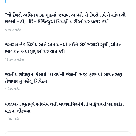
"જે દિવસે અમિત શાહ ગૃહમાં જવાબ આપશે, તે દિવસે તમે તે સાંભળી
રાજકારણ
શકશો નહીં," કિરેન રિજિજુએ વિપક્ષી પાર્ટીઓ પર પ્રહાર કર્યા
5 કલાક પહેલા
જનરલ ઝેડ વિરોધ અને અનામતથી લઈને બેરોજગારી સુધી, મોહન
રાજકારણ
ભાગવતે બધા મુદ્દાઓ પર વાત કરી
13 કલાક પહેલા
જાતીય શોષણના કેસમાં 10 વર્ષની જેલની સજા ફટકાર્યા બાદ તરુણ
રાજકારણ
તેજપાલનું પહેલું નિવેદન
1 દિવસ પહેલા
પંજાબના ભૂતપૂર્વ સીએમ ચન્ની મધ્યરાત્રિએ રેતી માફિયાઓ પર દરોડા
રાજકારણ
પાડવા નીકળ્યા
1 દિવસ પહેલા