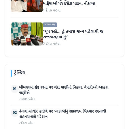
માફિયાઓ પર દરોડા પાડવા નીકળ્યા
1 દિવસ પહેલા
રાજકારણ
"ચૂપ રહો... હું તમારા જન્મ પહેલાથી જ
રાજકારણમાં છું"
2 દિવસ પહેલા
ટ્રેન્ડિંગ
ખીમાણામાં જાહેર રસ્તા પર ગંદા પાણીનો નિકાલ, વેપારીઓ આકરા
01
પાણીએ
7 કલાક પહેલા
નેનાવા-સાંચોર હાઈવે પર ખાડાઓનું સામ્રાજ્ય બિસ્માર રસ્તાથી
02
વાહનચાલકો પરેશાન
2 દિવસ પહેલા