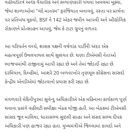
વહીવટીતંત્રે અનેક વૈચારિક અને કલ્યાણકારી પગલાં અમલમાં મૂક્યા,
જેમાં શાળાઓમાં "વંદે માતરમ" ફરજિયાત બનાવવું, રસ્તા પર પ્રાર્થના
પર પ્રતિબંધ મૂકવો, BSF ને 142 એકર જમીન આપવી અને ઔદ્યોગિક
રોકાણને પ્રોત્સાહન આપવું, જેમ કે ટાટા ગ્રુપનું વળતર.
આ પરિવર્તન વચ્ચે, શાસક પક્ષની વર્ષગાંઠ પાર્ટીની અંદર એક
મહત્વપૂર્ણ ઉથલપાથલ સાથે સુસંગત છે. ઘણા ટીએમસી નેતાઓ
ભાજપમાંથી રાજીનામું આપી રહ્યા છે અને તેમાં જોડાઈ રહ્યા છે.
દરમિયાન, દિલ્હીમાં, આશરે 20 બળવાખોર તૃણમૂલ કોંગ્રેસના સાંસદો
કેન્દ્રીય એનડીએમાં જોડાવાનો પ્રયાસ કરી રહ્યા છે.
મંગળવારે મેદિનીપુરમાં સુવેન્દુ અધિકારીએ એક મહિનાના કાર્યકાળ પૂર્ણ
થવાના પ્રસંગે વહીવટી સમીક્ષા બેઠક યોજી હતી. આ બેઠકમાં ટીએમસી
સાંસદ જૂન માલિયા, ધારાસભ્ય સુઇલી સાહા અને સંસદ સભ્ય દીપક
અધિકારી પણ હાજર રહ્યા હતા. મુખ્યમંત્રીએ જિલ્લામાં કાયદો અને