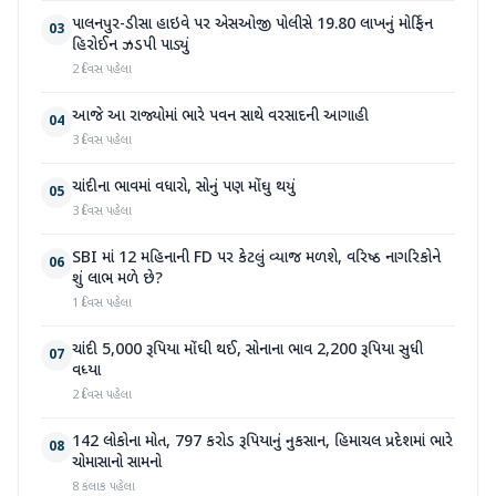
પાલનપુર-ડીસા હાઇવે પર એસઓજી પોલીસે 19.80 લાખનું મોર્ફિન
03
હિરોઈન ઝડપી પાડ્યું
2 દિવસ પહેલા
આજે આ રાજ્યોમાં ભારે પવન સાથે વરસાદની આગાહી
04
3 દિવસ પહેલા
ચાંદીના ભાવમાં વધારો, સોનું પણ મોંઘુ થયું
05
3 દિવસ પહેલા
SBI માં 12 મહિનાની FD પર કેટલું વ્યાજ મળશે, વરિષ્ઠ નાગરિકોને
06
શું લાભ મળે છે?
1 દિવસ પહેલા
ચાંદી 5,000 રૂપિયા મોંઘી થઈ, સોનાના ભાવ 2,200 રૂપિયા સુધી
07
વધ્યા
2 દિવસ પહેલા
142 લોકોના મોત, 797 કરોડ રૂપિયાનું નુકસાન, હિમાચલ પ્રદેશમાં ભારે
08
ચોમાસાનો સામનો
8 કલાક પહેલા