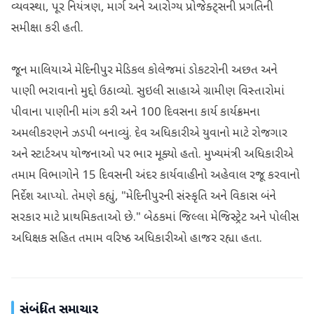
વ્યવસ્થા, પૂર નિયંત્રણ, માર્ગ અને આરોગ્ય પ્રોજેક્ટ્સની પ્રગતિની
સમીક્ષા કરી હતી.
જૂન માલિયાએ મેદિનીપુર મેડિકલ કોલેજમાં ડોકટરોની અછત અને
પાણી ભરાવાનો મુદ્દો ઉઠાવ્યો. સુઇલી સાહાએ ગ્રામીણ વિસ્તારોમાં
પીવાના પાણીની માંગ કરી અને 100 દિવસના કાર્ય કાર્યક્રમના
અમલીકરણને ઝડપી બનાવ્યું. દેવ અધિકારીએ યુવાનો માટે રોજગાર
અને સ્ટાર્ટઅપ યોજનાઓ પર ભાર મૂક્યો હતો. મુખ્યમંત્રી અધિકારીએ
તમામ વિભાગોને 15 દિવસની અંદર કાર્યવાહીનો અહેવાલ રજૂ કરવાનો
નિર્દેશ આપ્યો. તેમણે કહ્યું, "મેદિનીપુરની સંસ્કૃતિ અને વિકાસ બંને
સરકાર માટે પ્રાથમિકતાઓ છે." બેઠકમાં જિલ્લા મેજિસ્ટ્રેટ અને પોલીસ
અધિક્ષક સહિત તમામ વરિષ્ઠ અધિકારીઓ હાજર રહ્યા હતા.
સંબંધિત સમાચાર