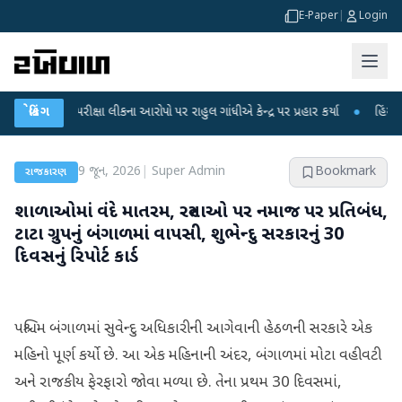
E-Paper
|
Login
ET પરીક્ષા લીકના આરોપો પર રાહુલ ગાંધીએ કેન્દ્ર પર પ્રહાર કર્યા
બ્રેકિંગ
●
હિંમતનગરમાં ર
9 જૂન, 2026
|
Super Admin
Bookmark
રાજકારણ
શાળાઓમાં વંદે માતરમ, રસ્તાઓ પર નમાજ પર પ્રતિબંધ,
ટાટા ગ્રુપનું બંગાળમાં વાપસી, શુભેન્દુ સરકારનું 30
દિવસનું રિપોર્ટ કાર્ડ
પશ્ચિમ બંગાળમાં સુવેન્દુ અધિકારીની આગેવાની હેઠળની સરકારે એક
મહિનો પૂર્ણ કર્યો છે. આ એક મહિનાની અંદર, બંગાળમાં મોટા વહીવટી
અને રાજકીય ફેરફારો જોવા મળ્યા છે. તેના પ્રથમ 30 દિવસમાં,