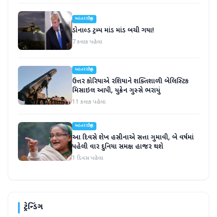
આંતરરાષ્ટ્રીય
ડોનાલ્ડ ટ્રમ્પ માંડ માંડ બચી ગયા!
7 કલાક પહેલા
આંતરરાષ્ટ્રીય
ઉત્તર કોરિયાએ રશિયાને શક્તિશાળી બેલિસ્ટિક
મિસાઇલ આપી, યુક્રેન ગુસ્સે ભરાયું
11 કલાક પહેલા
આંતરરાષ્ટ્રીય
આ દિવસે શેખ હસીનાએ સત્તા ગુમાવી, બે વર્ષમાં
પહેલી વાર દુનિયા સમક્ષ હાજર થશે
1 દિવસ પહેલા
ટ્રેન્ડિંગ