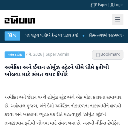
E-Paper
|
Login
પો પર રાહુલ ગાંધીએ કેન્દ્ર પર પ્રહાર કર્યા
બ્રેકિંગ
●
હિંમતનગરમાં રહસ્યમય વાયરસ કે ચાં
7 મે, 2026
|
Super Admin
Bookmark
આંતરરાષ્ટ્રીય
અમેરિકા અને ઈરાન હોર્મુઝ સ્ટ્રેટને ધીમે ધીમે ફરીથી
ખોલવા માટે સંમત થયા: રિપોર્ટ
અમેરિકા અને ઈરાન વચ્ચે હોર્મુઝ સ્ટ્રેટ અંગે એક મોટા કરારના સમાચાર
છે. અહેવાલ મુજબ, બંને દેશો અમેરિકન નૌકાદળના નાકાબંધીને હળવી
કરવા અને બદલામાં વ્યૂહાત્મક રીતે મહત્વપૂર્ણ 'હોર્મુઝ સ્ટ્રેટ'ને
તબક્કાવાર ફરીથી ખોલવા માટે સંમત થયા છે. અરબી મીડિયા રિપોર્ટ્સ