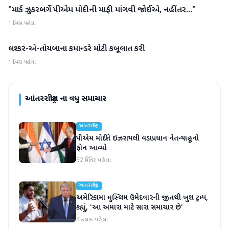
"માર્ક ઝુકરબર્ગે પીએમ મોદીની માફી માંગવી જોઈએ, નહીંતર..."
આંતરરાષ્ટ્રીય
1 દિવસ પહેલા
લશ્કર-એ-તોયબાના કમાન્ડરે મોટી કબૂલાત કરી
આંતરરાષ્ટ્રીય
1 દિવસ પહેલા
આંતરરાષ્ટ્રીય
ના વધુ સમાચાર
આંતરરાષ્ટ્રીય
પીએમ મોદીને ઇઝરાયલી વડાપ્રધાન નેતન્યાહૂનો
ફોન આવ્યો
52 મિનિટ પહેલા
આંતરરાષ્ટ્રીય
અમેરિકામાં મુસ્લિમ ઉમેદવારની જીતથી ખુશ ટ્રમ્પ,
કહ્યું, 'આ અમારા માટે સારા સમાચાર છે'
4 કલાક પહેલા