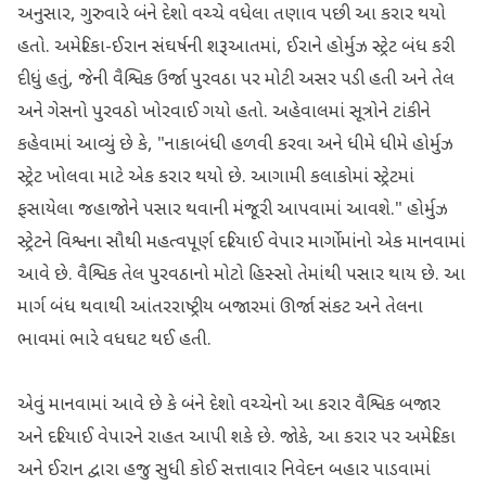
અનુસાર, ગુરુવારે બંને દેશો વચ્ચે વધેલા તણાવ પછી આ કરાર થયો
હતો. અમેરિકા-ઈરાન સંઘર્ષની શરૂઆતમાં, ઈરાને હોર્મુઝ સ્ટ્રેટ બંધ કરી
દીધું હતું, જેની વૈશ્વિક ઉર્જા પુરવઠા પર મોટી અસર પડી હતી અને તેલ
અને ગેસનો પુરવઠો ખોરવાઈ ગયો હતો. અહેવાલમાં સૂત્રોને ટાંકીને
કહેવામાં આવ્યું છે કે, "નાકાબંધી હળવી કરવા અને ધીમે ધીમે હોર્મુઝ
સ્ટ્રેટ ખોલવા માટે એક કરાર થયો છે. આગામી કલાકોમાં સ્ટ્રેટમાં
ફસાયેલા જહાજોને પસાર થવાની મંજૂરી આપવામાં આવશે." હોર્મુઝ
સ્ટ્રેટને વિશ્વના સૌથી મહત્વપૂર્ણ દરિયાઈ વેપાર માર્ગોમાંનો એક માનવામાં
આવે છે. વૈશ્વિક તેલ પુરવઠાનો મોટો હિસ્સો તેમાંથી પસાર થાય છે. આ
માર્ગ બંધ થવાથી આંતરરાષ્ટ્રીય બજારમાં ઊર્જા સંકટ અને તેલના
ભાવમાં ભારે વધઘટ થઈ હતી.
એવું માનવામાં આવે છે કે બંને દેશો વચ્ચેનો આ કરાર વૈશ્વિક બજાર
અને દરિયાઈ વેપારને રાહત આપી શકે છે. જોકે, આ કરાર પર અમેરિકા
અને ઈરાન દ્વારા હજુ સુધી કોઈ સત્તાવાર નિવેદન બહાર પાડવામાં