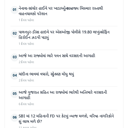
નેનાવા-સાંચોર હાઈવે પર ખાડાઓનું સામ્રાજ્ય બિસ્માર રસ્તાથી
01
વાહનચાલકો પરેશાન
1 દિવસ પહેલા
પાલનપુર-ડીસા હાઇવે પર એસઓજી પોલીસે 19.80 લાખનું મોર્ફિન
02
હિરોઈન ઝડપી પાડ્યું
1 દિવસ પહેલા
આજે આ રાજ્યોમાં ભારે પવન સાથે વરસાદની આગાહી
03
2 દિવસ પહેલા
ચાંદીના ભાવમાં વધારો, સોનું પણ મોંઘુ થયું
04
2 દિવસ પહેલા
આજે ગુજરાત સહિત આ રાજ્યોમાં ભારેથી અતિભારે વરસાદની
05
આગાહી
6 દિવસ પહેલા
SBI માં 12 મહિનાની FD પર કેટલું વ્યાજ મળશે, વરિષ્ઠ નાગરિકોને
06
શું લાભ મળે છે?