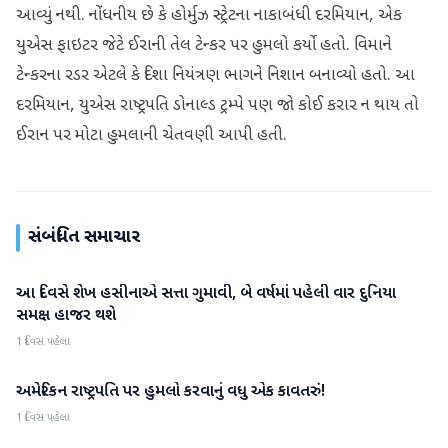
આવ્યું નથી. નોંધનીય છે કે હોર્મુઝ સ્ટ્રેટના નાકાબંધી દરમિયાન, એક
યુએસ ફાઇટર જેટે ઈરાની તેલ ટેન્કર પર હુમલો કર્યો હતો. વિમાને
ટેન્કરના રડર એટલે કે દિશા નિયંત્રણ ભાગને નિશાન બનાવ્યો હતો. આ
દરમિયાન, યુએસ રાષ્ટ્રપતિ ડોનાલ્ડ ટ્રમ્પે પણ જો કોઈ કરાર ન થાય તો
ઈરાન પર મોટા હુમલાની ચેતવણી આપી હતી.
સંબંધિત સમાચાર
આ દિવસે શેખ હસીનાએ સત્તા ગુમાવી, બે વર્ષમાં પહેલી વાર દુનિયા
આંતરરાષ્ટ્રીય
સમક્ષ હાજર થશે
1 દિવસ પહેલા
અમેરિકન રાષ્ટ્રપતિ પર હુમલો કરવાનું વધુ એક કાવતરું!
આંતરરાષ્ટ્રીય
1 દિવસ પહેલા