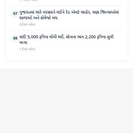
11 કલાક પહેલા
ગુજરાતમાં ભારે વરસાદને લઈને રેડ એલર્ટ જાહેર, ઘણા જિલ્લાઓમાં
07
શાળાઓ અને કોલેજો બંધ
6 દિવસ પહેલા
ચાંદી 5,000 રૂપિયા મોંઘી થઈ, સોનાના ભાવ 2,200 રૂપિયા સુધી
08
વધ્યા
1 દિવસ પહેલા