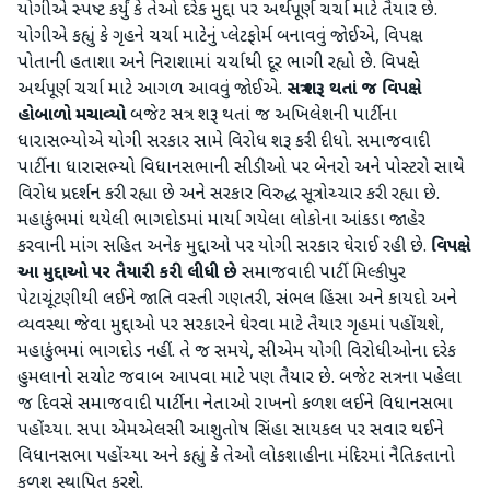
યોગીએ સ્પષ્ટ કર્યું કે તેઓ દરેક મુદ્દા પર અર્થપૂર્ણ ચર્ચા માટે તૈયાર છે.
યોગીએ કહ્યું કે ગૃહને ચર્ચા માટેનું પ્લેટફોર્મ બનાવવું જોઈએ, વિપક્ષ
પોતાની હતાશા અને નિરાશામાં ચર્ચાથી દૂર ભાગી રહ્યો છે. વિપક્ષે
અર્થપૂર્ણ ચર્ચા માટે આગળ આવવું જોઈએ.
સત્ર શરૂ થતાં જ વિપક્ષે
હોબાળો મચાવ્યો
બજેટ સત્ર શરૂ થતાં જ અખિલેશની પાર્ટીના
ધારાસભ્યોએ યોગી સરકાર સામે વિરોધ શરૂ કરી દીધો. સમાજવાદી
પાર્ટીના ધારાસભ્યો વિધાનસભાની સીડીઓ પર બેનરો અને પોસ્ટરો સાથે
વિરોધ પ્રદર્શન કરી રહ્યા છે અને સરકાર વિરુદ્ધ સૂત્રોચ્ચાર કરી રહ્યા છે.
મહાકુંભમાં થયેલી ભાગદોડમાં માર્યા ગયેલા લોકોના આંકડા જાહેર
કરવાની માંગ સહિત અનેક મુદ્દાઓ પર યોગી સરકાર ઘેરાઈ રહી છે.
વિપક્ષે
આ મુદ્દાઓ પર તૈયારી કરી લીધી છે
સમાજવાદી પાર્ટી મિલ્કીપુર
પેટાચૂંટણીથી લઈને જાતિ વસ્તી ગણતરી, સંભલ હિંસા અને કાયદો અને
વ્યવસ્થા જેવા મુદ્દાઓ પર સરકારને ઘેરવા માટે તૈયાર ગૃહમાં પહોંચશે,
મહાકુંભમાં ભાગદોડ નહીં. તે જ સમયે, સીએમ યોગી વિરોધીઓના દરેક
હુમલાનો સચોટ જવાબ આપવા માટે પણ તૈયાર છે. બજેટ સત્રના પહેલા
જ દિવસે સમાજવાદી પાર્ટીના નેતાઓ રાખનો કળશ લઈને વિધાનસભા
પહોંચ્યા. સપા એમએલસી આશુતોષ સિંહા સાયકલ પર સવાર થઈને
વિધાનસભા પહોંચ્યા અને કહ્યું કે તેઓ લોકશાહીના મંદિરમાં નૈતિકતાનો
કળશ સ્થાપિત કરશે.