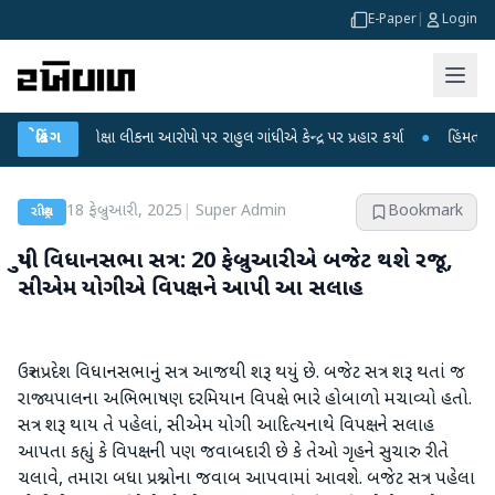
E-Paper
|
Login
 પરીક્ષા લીકના આરોપો પર રાહુલ ગાંધીએ કેન્દ્ર પર પ્રહાર કર્યા
બ્રેકિંગ
●
હિંમતનગરમાં રહસ્
18 ફેબ્રુઆરી, 2025
|
Super Admin
Bookmark
રાષ્ટ્રીય
યુપી વિધાનસભા સત્ર: 20 ફેબ્રુઆરીએ બજેટ થશે રજૂ,
સીએમ યોગીએ વિપક્ષને આપી આ સલાહ
ઉત્તર પ્રદેશ વિધાનસભાનું સત્ર આજથી શરૂ થયું છે. બજેટ સત્ર શરૂ થતાં જ
રાજ્યપાલના અભિભાષણ દરમિયાન વિપક્ષે ભારે હોબાળો મચાવ્યો હતો.
સત્ર શરૂ થાય તે પહેલાં, સીએમ યોગી આદિત્યનાથે વિપક્ષને સલાહ
આપતા કહ્યું કે વિપક્ષની પણ જવાબદારી છે કે તેઓ ગૃહને સુચારુ રીતે
ચલાવે, તમારા બધા પ્રશ્નોના જવાબ આપવામાં આવશે. બજેટ સત્ર પહેલા