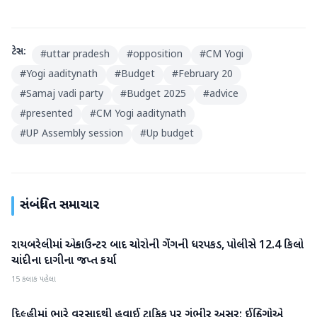
ટેગ્સ:
#
uttar pradesh
#
opposition
#
CM Yogi
#
Yogi aaditynath
#
Budget
#
February 20
#
Samaj vadi party
#
Budget 2025
#
advice
#
presented
#
CM Yogi aaditynath
#
UP Assembly session
#
Up budget
સંબંધિત સમાચાર
રાયબરેલીમાં એન્કાઉન્ટર બાદ ચોરોની ગેંગની ધરપકડ, પોલીસે 12.4 કિલો
રાષ્ટ્રીય
ચાંદીના દાગીના જપ્ત કર્યા
15 કલાક પહેલા
દિલ્હીમાં ભારે વરસાદથી હવાઈ ટ્રાફિક પર ગંભીર અસર; ઈન્ડિગોએ
રાષ્ટ્રીય