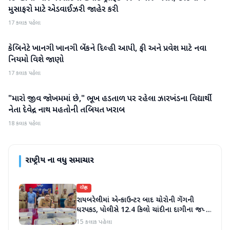
મુસાફરો માટે એડવાઈઝરી જાહેર કરી
17 કલાક પહેલા
કેબિનેટે ખાનગી ખાનગી બેંકને દિલ્હી આપી, ફી અને પ્રવેશ માટે નવા
રાષ્ટ્રીય
નિયમો વિશે જાણો
17 કલાક પહેલા
"મારો જીવ જોખમમાં છે," ભૂખ હડતાળ પર રહેલા ઝારખંડના વિદ્યાર્થી
રાષ્ટ્રીય
નેતા દેવેન્દ્ર નાથ મહતોની તબિયત ખરાબ
18 કલાક પહેલા
રાષ્ટ્રીય
ના વધુ સમાચાર
રાષ્ટ્રીય
રાયબરેલીમાં એન્કાઉન્ટર બાદ ચોરોની ગેંગની
ધરપકડ, પોલીસે 12.4 કિલો ચાંદીના દાગીના જપ્ત
કર્યા
15 કલાક પહેલા