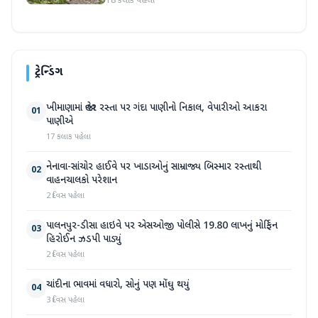
18 કલાક પહેલા
ટ્રેન્ડિંગ
ખીમાણામાં જાહેર રસ્તા પર ગંદા પાણીનો નિકાલ, વેપારીઓ આકરા
01
પાણીએ
17 કલાક પહેલા
નેનાવા-સાંચોર હાઈવે પર ખાડાઓનું સામ્રાજ્ય બિસ્માર રસ્તાથી
02
વાહનચાલકો પરેશાન
2 દિવસ પહેલા
પાલનપુર-ડીસા હાઇવે પર એસઓજી પોલીસે 19.80 લાખનું મોર્ફિન
03
હિરોઈન ઝડપી પાડ્યું
2 દિવસ પહેલા
ચાંદીના ભાવમાં વધારો, સોનું પણ મોંઘુ થયું
04
3 દિવસ પહેલા