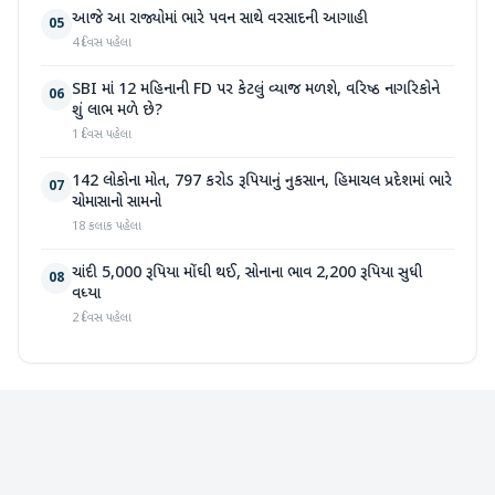
આજે આ રાજ્યોમાં ભારે પવન સાથે વરસાદની આગાહી
05
4 દિવસ પહેલા
SBI માં 12 મહિનાની FD પર કેટલું વ્યાજ મળશે, વરિષ્ઠ નાગરિકોને
06
શું લાભ મળે છે?
1 દિવસ પહેલા
142 લોકોના મોત, 797 કરોડ રૂપિયાનું નુકસાન, હિમાચલ પ્રદેશમાં ભારે
07
ચોમાસાનો સામનો
18 કલાક પહેલા
ચાંદી 5,000 રૂપિયા મોંઘી થઈ, સોનાના ભાવ 2,200 રૂપિયા સુધી
08
વધ્યા
2 દિવસ પહેલા