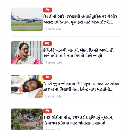
રાષ્ટ્રીય
દિલ્હીમાં ભારે વરસાદથી હવાઈ ટ્રાફિક પર ગંભીર
અસર; ઈન્ડિગોએ મુસાફરો માટે એડવાઈઝરી
જાહેર કરી
17 કલાક પહેલા
રાષ્ટ્રીય
કેબિનેટે ખાનગી ખાનગી બેંકને દિલ્હી આપી, ફી
અને પ્રવેશ માટે નવા નિયમો વિશે જાણો
17 કલાક પહેલા
રાષ્ટ્રીય
"મારો જીવ જોખમમાં છે," ભૂખ હડતાળ પર રહેલા
ઝારખંડના વિદ્યાર્થી નેતા દેવેન્દ્ર નાથ મહતોની
તબિયત ખરાબ
18 કલાક પહેલા
રાષ્ટ્રીય
142 લોકોના મોત, 797 કરોડ રૂપિયાનું નુકસાન,
હિમાચલ પ્રદેશમાં ભારે ચોમાસાનો સામનો