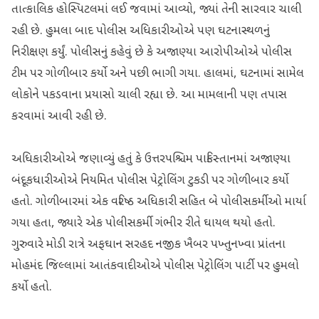
તાત્કાલિક હોસ્પિટલમાં લઈ જવામાં આવ્યો, જ્યાં તેની સારવાર ચાલી
રહી છે. હુમલા બાદ પોલીસ અધિકારીઓએ પણ ઘટનાસ્થળનું
નિરીક્ષણ કર્યું. પોલીસનું કહેવું છે કે અજાણ્યા આરોપીઓએ પોલીસ
ટીમ પર ગોળીબાર કર્યો અને પછી ભાગી ગયા. હાલમાં, ઘટનામાં સામેલ
લોકોને પકડવાના પ્રયાસો ચાલી રહ્યા છે. આ મામલાની પણ તપાસ
કરવામાં આવી રહી છે.
અધિકારીઓએ જણાવ્યું હતું કે ઉત્તરપશ્ચિમ પાકિસ્તાનમાં અજાણ્યા
બંદૂકધારીઓએ નિયમિત પોલીસ પેટ્રોલિંગ ટુકડી પર ગોળીબાર કર્યો
હતો. ગોળીબારમાં એક વરિષ્ઠ અધિકારી સહિત બે પોલીસકર્મીઓ માર્યા
ગયા હતા, જ્યારે એક પોલીસકર્મી ગંભીર રીતે ઘાયલ થયો હતો.
ગુરુવારે મોડી રાત્રે અફઘાન સરહદ નજીક ખૈબર પખ્તુનખ્વા પ્રાંતના
મોહમંદ જિલ્લામાં આતંકવાદીઓએ પોલીસ પેટ્રોલિંગ પાર્ટી પર હુમલો
કર્યો હતો.