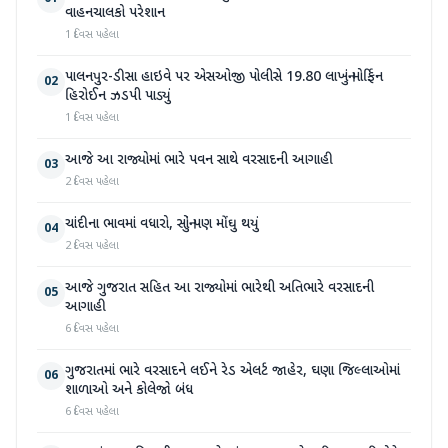
વાહનચાલકો પરેશાન
1 દિવસ પહેલા
પાલનપુર-ડીસા હાઇવે પર એસઓજી પોલીસે 19.80 લાખનું મોર્ફિન
02
હિરોઈન ઝડપી પાડ્યું
1 દિવસ પહેલા
આજે આ રાજ્યોમાં ભારે પવન સાથે વરસાદની આગાહી
03
2 દિવસ પહેલા
ચાંદીના ભાવમાં વધારો, સોનું પણ મોંઘુ થયું
04
2 દિવસ પહેલા
આજે ગુજરાત સહિત આ રાજ્યોમાં ભારેથી અતિભારે વરસાદની
05
આગાહી
6 દિવસ પહેલા
ગુજરાતમાં ભારે વરસાદને લઈને રેડ એલર્ટ જાહેર, ઘણા જિલ્લાઓમાં
06
શાળાઓ અને કોલેજો બંધ
6 દિવસ પહેલા