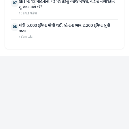
SBI માં 12 મહિનાની FD પર કેટલું વ્યાજ મળશે, વરિષ્ઠ નાગરિકોને
07
શું લાભ મળે છે?
10 કલાક પહેલા
ચાંદી 5,000 રૂપિયા મોંઘી થઈ, સોનાના ભાવ 2,200 રૂપિયા સુધી
08
વધ્યા
1 દિવસ પહેલા