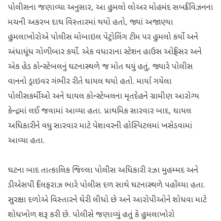
પોલીસના જણાવ્યા અનુસાર, આ હુમલો લોઅર મોહમંદ સબડિવિઝનના
મચની અકરબ દાઘ વિસ્તારમાં થયો હતો, જ્યાં અજાણ્યા
હુમલાખોરોએ પોલીસ મોબાઇલ પેટ્રોલિંગ ટીમ પર હુમલો કર્યો અને
અંધાધૂંધ ગોળીબાર કર્યો. એક વધારાના સ્ટેશન હાઉસ ઓફિસર અને
એક હેડ કોન્સ્ટેબલનું ઘટનાસ્થળે જ મોત થયું હતું, જ્યારે પોલીસ
વાનનો ડ્રાઇવર ગંભીર રીતે ઘાયલ થયો હતો. માર્યા ગયેલા
પોલીસકર્મીઓ અને ઘાયલ કોન્સ્ટેબલના મૃતદેહને ગ્રામીણ આરોગ્ય
કેન્દ્રમાં લઈ જવામાં આવ્યા હતા. પ્રાથમિક સારવાર બાદ, ઘાયલ
અધિકારીને વધુ સારવાર માટે પેશાવરની હોસ્પિટલમાં ખસેડવામાં
આવ્યા હતા.
ઘટના બાદ તાત્કાલિક જિલ્લા પોલીસ અધિકારી રઝા મુહમ્મદ અને
ડીએસપી દિલફરાઝ ભારે પોલીસ દળ સાથે ઘટનાસ્થળે પહોંચ્યા હતા.
સુરક્ષા દળોએ વિસ્તારને ઘેરી લીધો છે અને આરોપીઓને શોધવા માટે
શોધખોળ શરૂ કરી છે. પોલીસે જણાવ્યું હતું કે હુમલાખોરો