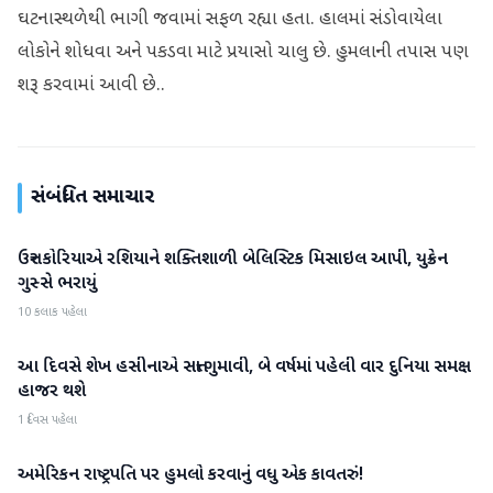
ઘટનાસ્થળેથી ભાગી જવામાં સફળ રહ્યા હતા. હાલમાં સંડોવાયેલા
લોકોને શોધવા અને પકડવા માટે પ્રયાસો ચાલુ છે. હુમલાની તપાસ પણ
શરૂ કરવામાં આવી છે..
સંબંધિત સમાચાર
ઉત્તર કોરિયાએ રશિયાને શક્તિશાળી બેલિસ્ટિક મિસાઇલ આપી, યુક્રેન
આંતરરાષ્ટ્રીય
ગુસ્સે ભરાયું
10 કલાક પહેલા
આ દિવસે શેખ હસીનાએ સત્તા ગુમાવી, બે વર્ષમાં પહેલી વાર દુનિયા સમક્ષ
આંતરરાષ્ટ્રીય
હાજર થશે
1 દિવસ પહેલા
અમેરિકન રાષ્ટ્રપતિ પર હુમલો કરવાનું વધુ એક કાવતરું!
આંતરરાષ્ટ્રીય