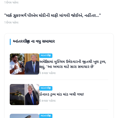
1 દિવસ પહેલા
"માર્ક ઝુકરબર્ગે પીએમ મોદીની માફી માંગવી જોઈએ, નહીંતર..."
આંતરરાષ્ટ્રીય
1 દિવસ પહેલા
આંતરરાષ્ટ્રીય
ના વધુ સમાચાર
આંતરરાષ્ટ્રીય
અમેરિકામાં મુસ્લિમ ઉમેદવારની જીતથી ખુશ ટ્રમ્પ,
કહ્યું, 'આ અમારા માટે સારા સમાચાર છે'
3 કલાક પહેલા
આંતરરાષ્ટ્રીય
ડોનાલ્ડ ટ્રમ્પ માંડ માંડ બચી ગયા!
6 કલાક પહેલા
આંતરરાષ્ટ્રીય