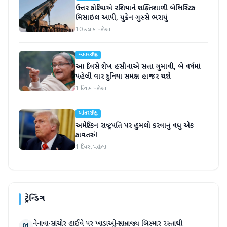
ઉત્તર કોરિયાએ રશિયાને શક્તિશાળી બેલિસ્ટિક
મિસાઇલ આપી, યુક્રેન ગુસ્સે ભરાયું
10 કલાક પહેલા
આંતરરાષ્ટ્રીય
આ દિવસે શેખ હસીનાએ સત્તા ગુમાવી, બે વર્ષમાં
પહેલી વાર દુનિયા સમક્ષ હાજર થશે
1 દિવસ પહેલા
આંતરરાષ્ટ્રીય
અમેરિકન રાષ્ટ્રપતિ પર હુમલો કરવાનું વધુ એક
કાવતરું!
1 દિવસ પહેલા
ટ્રેન્ડિંગ
નેનાવા-સાંચોર હાઈવે પર ખાડાઓનું સામ્રાજ્ય બિસ્માર રસ્તાથી
01