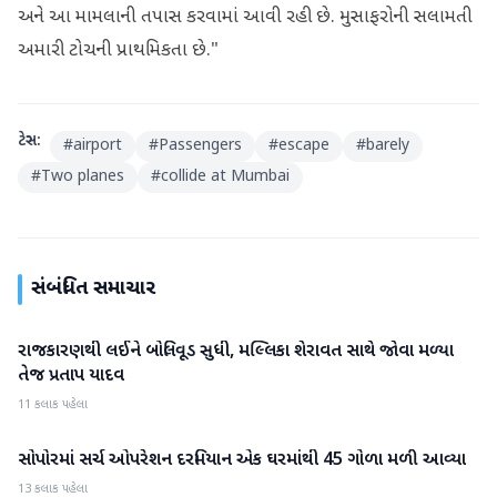
અને આ મામલાની તપાસ કરવામાં આવી રહી છે. મુસાફરોની સલામતી
અમારી ટોચની પ્રાથમિકતા છે."
ટેગ્સ:
#
airport
#
Passengers
#
escape
#
barely
#
Two planes
#
collide at Mumbai
સંબંધિત સમાચાર
રાજકારણથી લઈને બોલિવૂડ સુધી, મલ્લિકા શેરાવત સાથે જોવા મળ્યા
રાષ્ટ્રીય
તેજ પ્રતાપ યાદવ
11 કલાક પહેલા
સોપોરમાં સર્ચ ઓપરેશન દરમિયાન એક ઘરમાંથી 45 ગોળા મળી આવ્યા
રાષ્ટ્રીય
13 કલાક પહેલા