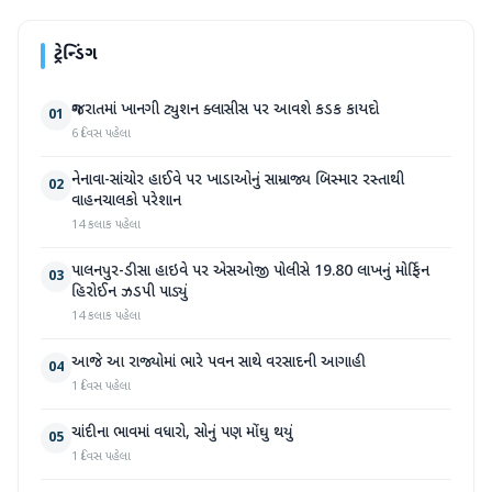
ટ્રેન્ડિંગ
ગુજરાતમાં ખાનગી ટ્યુશન ક્લાસીસ પર આવશે કડક કાયદો
01
6 દિવસ પહેલા
નેનાવા-સાંચોર હાઈવે પર ખાડાઓનું સામ્રાજ્ય બિસ્માર રસ્તાથી
02
વાહનચાલકો પરેશાન
14 કલાક પહેલા
પાલનપુર-ડીસા હાઇવે પર એસઓજી પોલીસે 19.80 લાખનું મોર્ફિન
03
હિરોઈન ઝડપી પાડ્યું
14 કલાક પહેલા
આજે આ રાજ્યોમાં ભારે પવન સાથે વરસાદની આગાહી
04
1 દિવસ પહેલા
ચાંદીના ભાવમાં વધારો, સોનું પણ મોંઘુ થયું
05
1 દિવસ પહેલા