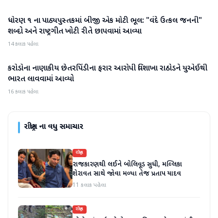
ધોરણ ૧ ના પાઠ્યપુસ્તકમાં બીજી એક મોટી ભૂલ: "વંદે ઉત્કલ જનની"
રાષ્ટ્રીય
શબ્દો અને રાષ્ટ્રગીત ખોટી રીતે છાપવામાં આવ્યા
14 કલાક પહેલા
કરોડોના નાણાકીય છેતરપિંડીના ફરાર આરોપી વિશાખા રાઠોડને યુએઈથી
રાષ્ટ્રીય
ભારત લાવવામાં આવ્યો
16 કલાક પહેલા
રાષ્ટ્રીય
ના વધુ સમાચાર
રાષ્ટ્રીય
રાજકારણથી લઈને બોલિવૂડ સુધી, મલ્લિકા
શેરાવત સાથે જોવા મળ્યા તેજ પ્રતાપ યાદવ
11 કલાક પહેલા
રાષ્ટ્રીય