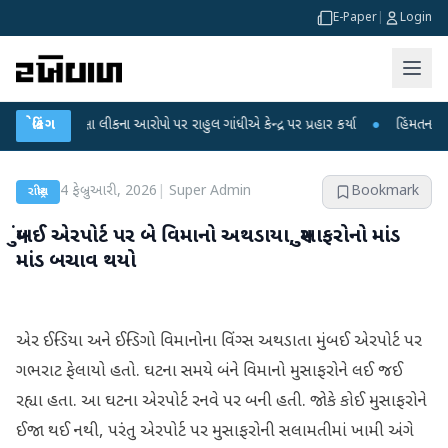
E-Paper
|
Login
ીક્ષા લીકના આરોપો પર રાહુલ ગાંધીએ કેન્દ્ર પર પ્રહાર કર્યા
બ્રેકિંગ
●
હિંમતનગરમાં રહસ્યમ
4 ફેબ્રુઆરી, 2026
|
Super Admin
Bookmark
રાષ્ટ્રીય
મુંબઈ એરપોર્ટ પર બે વિમાનો અથડાયા, મુસાફરોનો માંડ
માંડ બચાવ થયો
એર ઈન્ડિયા અને ઈન્ડિગો વિમાનોના વિંગ્સ અથડાતા મુંબઈ એરપોર્ટ પર
ગભરાટ ફેલાયો હતો. ઘટના સમયે બંને વિમાનો મુસાફરોને લઈ જઈ
રહ્યા હતા. આ ઘટના એરપોર્ટ રનવે પર બની હતી. જોકે કોઈ મુસાફરોને
ઈજા થઈ નથી, પરંતુ એરપોર્ટ પર મુસાફરોની સલામતીમાં ખામી અંગે