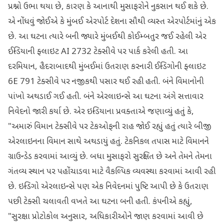
પ્રશ્નો ઉભા થયા છે, કારણ કે આનાથી મુસાફરોને નુકસાન થઈ શકે છે.
એ નોંધવું જોઈએ કે મુંબઈ એરપોર્ટ દેશના સૌથી વ્યસ્ત એરપોર્ટમાંનું એક
છે. આ ઘટના ત્યારે બની જ્યારે મુંબઈથી કોઈમ્બતુર જઈ રહેલી એર
ઈન્ડિયાની ફ્લાઇટ AI 2732 ટેક્સીવે પર પાર્ક કરેલી હતી. આ
દરમિયાન, હૈદરાબાદથી મુંબઈમાં ઉતરાણ કરનારી ઈન્ડિગોની ફ્લાઇટ
6E 791 ટેક્સીવે પર નજીકથી પસાર થઈ રહી હતી. બંને વિમાનોની
પાંખો અથડાઈ ગઈ હતી. બંને એરલાઇન્સે આ ઘટના અંગે સત્તાવાર
નિવેદનો જારી કર્યા છે. એર ઇન્ડિયાના પ્રવક્તાએ જણાવ્યું હતું કે,
"અમારું વિમાન ટેક્સીવે પર ટેકઓફની રાહ જોઈ રહ્યું હતું ત્યારે બીજી
એરલાઇનના વિમાન સાથે અથડાયું હતું. ટેકનિકલ તપાસ માટે વિમાનને
ગ્રાઉન્ડેડ કરવામાં આવ્યું છે. બધા મુસાફરો સુરક્ષિત છે અને તેમને તેમના
ગંતવ્ય સ્થાન પર પહોંચાડવા માટે વૈકલ્પિક વ્યવસ્થા કરવામાં આવી રહી
છે. ઇન્ડિગો એરલાઇન્સે પણ એક નિવેદનમાં પુષ્ટિ આપી છે કે ઉતરાણ
પછી ટેક્સી ચલાવતી વખતે આ ઘટના બની હતી. કંપનીએ કહ્યું,
"સુરક્ષા પ્રોટોકોલ અનુસાર, અધિકારીઓને જાણ કરવામાં આવી છે