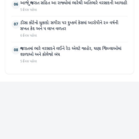
આજે ગુજરાત સહિત આ રાજ્યોમાં ભારેથી અતિભારે વરસાદની આગાહી
06
5 દિવસ પહેલા
ડીસા કોર્ટનો ચુકાદો: સગીરા પર દુષ્કર્મ કેસમાં આરોપીને ૨૦ વર્ષની
07
સખત કેદ અને ૫ લાખ વળતર
6 દિવસ પહેલા
ગુજરાતમાં ભારે વરસાદને લઈને રેડ એલર્ટ જાહેર, ઘણા જિલ્લાઓમાં
08
શાળાઓ અને કોલેજો બંધ
5 દિવસ પહેલા