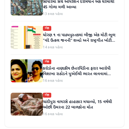
સોપોરમાં સર્ચ ઓપરેશન દરમિયાન એક ઘરમાંથી
45 ગોળા મળી આવ્યા
13 કલાક પહેલા
રાષ્ટ્રીય
ધોરણ ૧ ના પાઠ્યપુસ્તકમાં બીજી એક મોટી ભૂલ:
"વંદે ઉત્કલ જનની" શબ્દો અને રાષ્ટ્રગીત ખોટી
રીતે છાપવામાં આવ્યા
14 કલાક પહેલા
રાષ્ટ્રીય
કરોડોના નાણાકીય છેતરપિંડીના ફરાર આરોપી
વિશાખા રાઠોડને યુએઈથી ભારત લાવવામાં
આવ્યો
16 કલાક પહેલા
રાષ્ટ્રીય
ચાંદીપુરા વાયરસે હાહાકાર મચાવ્યો, 15 વર્ષથી
ઓછી ઉંમરના 22 બાળકોના મોત
16 કલાક પહેલા